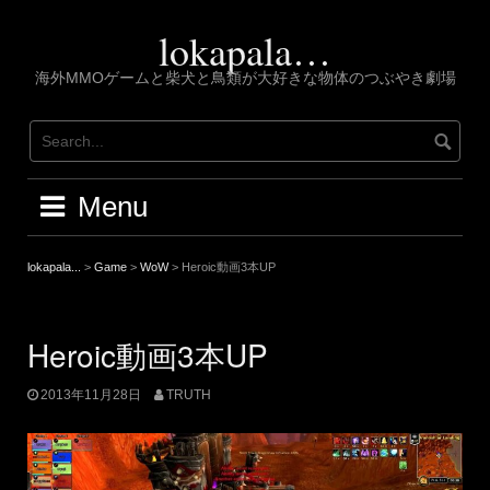
Skip
to
lokapala…
content
海外MMOゲームと柴犬と鳥類が大好きな物体のつぶやき劇場
Menu
lokapala...
>
Game
>
WoW
>
Heroic動画3本UP
Heroic動画3本UP
2013年11月28日
TRUTH