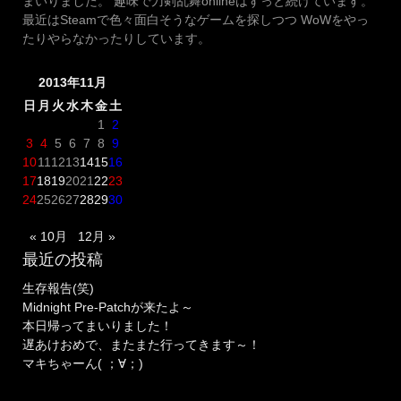
まいりました。 趣味で刀剣乱舞onlineはずっと続けています。
最近はSteamで色々面白そうなゲームを探しつつ WoWをやっ
たりやらなかったりしています。
2013年11月
日
月
火
水
木
金
土
1
2
3
4
5
6
7
8
9
10
11
12
13
14
15
16
17
18
19
20
21
22
23
24
25
26
27
28
29
30
« 10月
12月 »
最近の投稿
生存報告(笑)
Midnight Pre-Patchが来たよ～
本日帰ってまいりました！
遅あけおめで、またまた行ってきます～！
マキちゃーん( ；∀；)