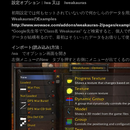
設定オプション：/wa 又は /weakauras
初期設定では何もセットされていないので何かしらのデータを用
WeakaurasのExamples
http://www.wowace.com/addons/weakauras-2/pages/exampl
*Google先生等で”Class名 Weakauras” など検索すると、
データが結構有るので、最初はそういったデータをお借りして使
インポート(読み込み)方法：
/wa でオプション画面を開き
左側メニューのNew タブを押すと右側にメニューが出てくるので