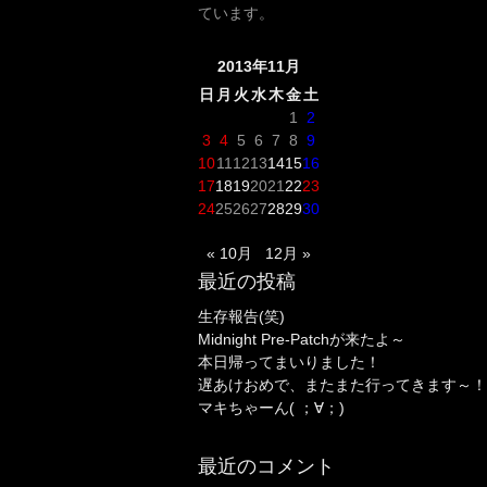
ています。
2013年11月
日
月
火
水
木
金
土
1
2
3
4
5
6
7
8
9
10
11
12
13
14
15
16
17
18
19
20
21
22
23
24
25
26
27
28
29
30
« 10月
12月 »
最近の投稿
生存報告(笑)
Midnight Pre-Patchが来たよ～
本日帰ってまいりました！
遅あけおめで、またまた行ってきます～！
マキちゃーん( ；∀；)
最近のコメント