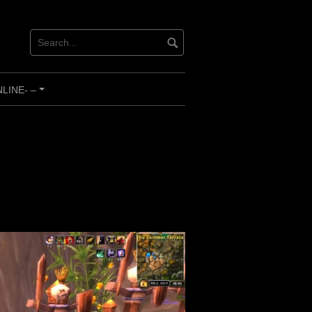
INE- –
+