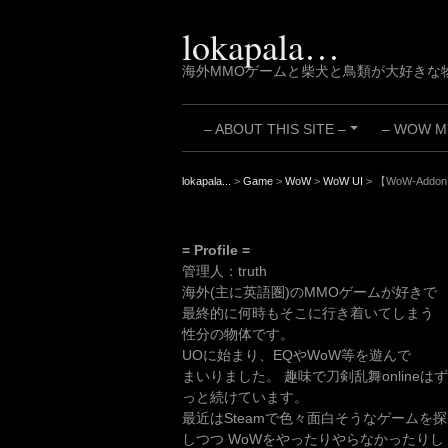
Skip
to
lokapala…
content
海外MMOゲームと柴犬と鳥類が大好きな
– ABOUT THIS SITE –
– WOW MY
+
lokapala...
>
Game
>
WoW
>
WoW UI
>
【WoW-Addon
= Profile =
管理人：truth
海外(主に英語圏)のMMOゲームが好きで
最終的に何時もそこに行き着いてしまう
性分の物体です。
UOに始まり、EQやWoW等を遊んで
まいりました。 趣味で刀剣乱舞onlineはず
っと続けています。
最近はSteamで色々面白そうなゲームを探
しつつ WoWをやったりやらなかったりし