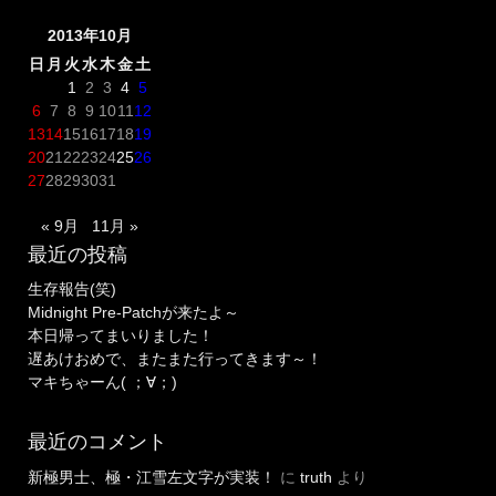
2013年10月
日
月
火
水
木
金
土
1
2
3
4
5
6
7
8
9
10
11
12
13
14
15
16
17
18
19
20
21
22
23
24
25
26
27
28
29
30
31
« 9月
11月 »
最近の投稿
生存報告(笑)
Midnight Pre-Patchが来たよ～
本日帰ってまいりました！
遅あけおめで、またまた行ってきます～！
マキちゃーん( ；∀；)
最近のコメント
新極男士、極・江雪左文字が実装！
に
truth
より