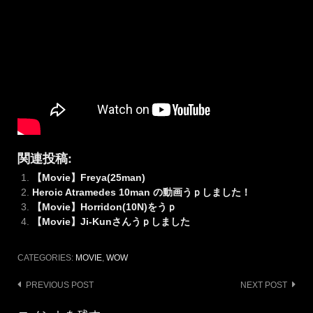
関連投稿:
【Movie】Freya(25man)
Heroic Atramedes 10man の動画うｐしました！
【Movie】Horridon(10N)をうｐ
【Movie】Ji-Kunさんうｐしました
CATEGORIES:
MOVIE
,
WOW
Post
PREVIOUS POST
NEXT POST
navigation