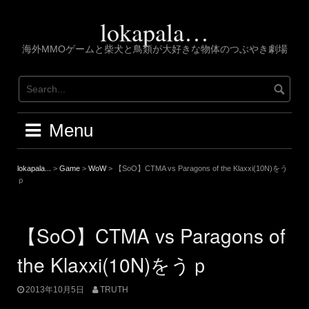
Skip
to
lokapala…
content
海外MMOゲームと柴犬と鳥類が大好きな物体のつぶやき劇場
Menu
lokapala...
>
Game
>
WoW
>
【SoO】CTMA vs Paragons of the Klaxxi(10N)をう
ｐ
【SoO】CTMA vs Paragons of
the Klaxxi(10N)をうｐ
2013年10月5日
TRUTH