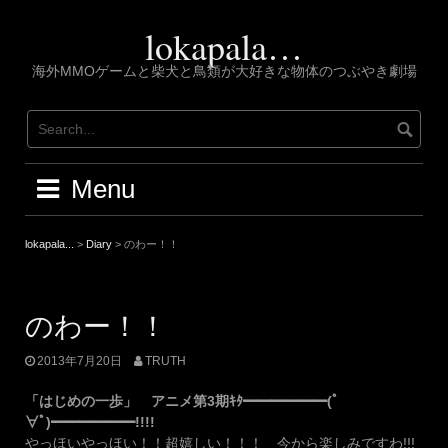
Skip
to
lokapala…
content
海外MMOゲームと柴犬と鳥類が大好きな物体のつぶやき劇場
Menu
lokapala...
>
Diary
>
のわー！！
のわー！！
2013年7月20日
TRUTH
「はじめの一歩」 アニメ第3期ｷﾀ━━━━━━(ﾟ
∀ﾟ)━━━━━━!!!!
やっほいやっほい！！超嬉しい！！！ 今から楽しみですわ!!!