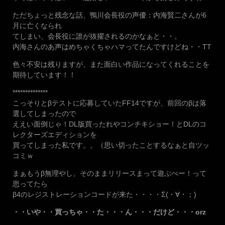
ただちょっと残念な話、鴨川会長役の声優：内海賢二さんが6
月に亡くなられ
てしまい、会長役に誰が抜擢されるのかなぁと・・。
内海さんのあ声はめちゃくちゃハマってたんですけどね・・TT
色々不安は残りますが、また面白い作品になってくれることを
期待しています！！
**************
こっそりとβテストに応募していたFF14ですが、前回のβは落
選してしまったので
ええい面倒じゃ！DL版買ったれやコンチキショー！とDLのコ
レクターズエディションを
買ってしまった私です。。（思い切ったことするなぁと自ツッ
コミｗ
まぁもうβ無理やし、そのままリリースまって遊ぶべー！って
思ってたら
β4のレジストレーションコードが来た・・・・Σ(・∀・；)
・・いや・・買っちゃ・・た・・・ん・・・だけど・・・orz