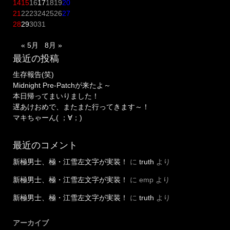
14
15
16
17
18
19
20
21
22
23
24
25
26
27
28
29
30
31
« 5月
8月 »
最近の投稿
生存報告(笑)
Midnight Pre-Patchが来たよ～
本日帰ってまいりました！
遅あけおめで、またまた行ってきます～！
マキちゃーん( ；∀；)
最近のコメント
新極男士、極・江雪左文字が実装！
に
truth
より
新極男士、極・江雪左文字が実装！
に
emp
より
新極男士、極・江雪左文字が実装！
に
truth
より
アーカイブ