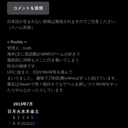
日本語が含まれない投稿は無視されますのでご注意ください。
（スパム対策）
= Profile =
管理人：truth
海外(主に英語圏)のMMOゲームが好きで
最終的に何時もそこに行き着いてしまう
性分の物体です。
UOに始まり、EQやWoW等を遊んで
まいりました。 趣味で刀剣乱舞onlineはずっと続けています。
最近はSteamで色々面白そうなゲームを探しつつ WoWをやっ
たりやらなかったりしています。
2013年7月
日
月
火
水
木
金
土
1
2
3
4
5
6
7
8
9
10
11
12
13