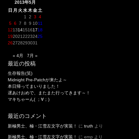
2013年5月
日
月
火
水
木
金
土
1
2
3
4
5
6
7
8
9
10
11
12
13
14
15
16
17
18
19
20
21
22
23
24
25
26
27
28
29
30
31
« 4月
7月 »
最近の投稿
生存報告(笑)
Midnight Pre-Patchが来たよ～
本日帰ってまいりました！
遅あけおめで、またまた行ってきます～！
マキちゃーん( ；∀；)
最近のコメント
新極男士、極・江雪左文字が実装！
に
truth
より
新極男士、極・江雪左文字が実装！
に
emp
より