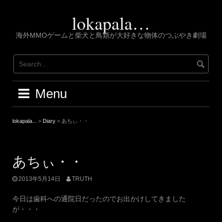
Skip
to
lokapala…
content
海外MMOゲームと柴犬と鳥類が大好きな物体のつぶやき劇場
Menu
lokapala...
>
Diary
>
あちぃ・・
あちぃ・・
2013年5月14日
TRUTH
今日は歯科への通院日だったのでお出かけしてきました
が・・・