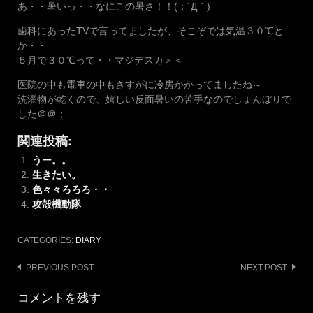
あ・・暑いっ・・なにこの暑さ！！(；´Д｀)
歯科にあったTVで言ってましたが、そこぞでは気温３０℃と
か・・
５月で３０℃って・・マジデスカ＞＜
医院の中も電車の中もさすがに冷房かかってましたね～
洗濯物が乾くので、嬉しい反面暑いの苦手なのでしょんぼりで
した＠＠；
関連投稿:
うー。。
生きたい。
色々々ろろろ・・
攻殻機動隊
CATEGORIES:
DIARY
Post
PREVIOUS POST
NEXT POST
navigation
コメントを残す