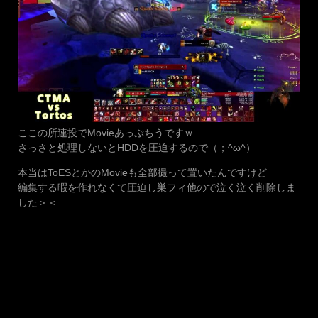
ここの所連投でMovieあっぷちうですｗ
さっさと処理しないとHDDを圧迫するので（；^ω^）
本当はToESとかのMovieも全部撮って置いたんですけど
編集する暇を作れなくて圧迫し巣フィ他ので泣く泣く削除しま
した＞＜