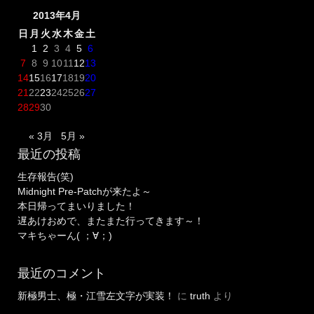
2013年4月
日
月
火
水
木
金
土
1
2
3
4
5
6
7
8
9
10
11
12
13
14
15
16
17
18
19
20
21
22
23
24
25
26
27
28
29
30
« 3月
5月 »
最近の投稿
生存報告(笑)
Midnight Pre-Patchが来たよ～
本日帰ってまいりました！
遅あけおめで、またまた行ってきます～！
マキちゃーん( ；∀；)
最近のコメント
新極男士、極・江雪左文字が実装！
に
truth
より