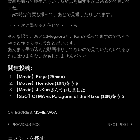
動画を撮って晩生こういう反省点を探す事が出来るので良いで
すね。
Tryの時は何度も撮って、あとで見返したりしてます。
・・・次に繋がると信じて・・・ｗ
そんな訳で、あとはMegaeraとJi-Kunが残ってますのでちゃち
ゃっと作っちゃおうかと思います。
あんまり手の込んだ動画作りしてないので見ていただいてるか
たにはつまらないかもしれませんが＞＜
関連投稿:
【Movie】Freya(25man)
【Movie】Horridon(10N)をうｐ
【Movie】Ji-Kunさんうｐしました
【SoO】CTMA vs Paragons of the Klaxxi(10N)をうｐ
CATEGORIES:
MOVIE
,
WOW
Post
PREVIOUS POST
NEXT POST
navigation
コメントを残す