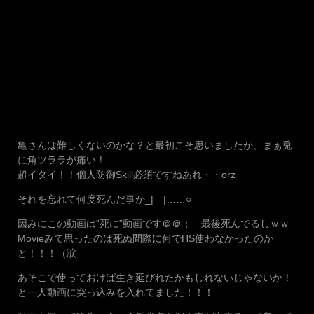
亀さんは難しくないのかな？と最初こそ思いましたが、まぁ兎
に角ツララが痛い！
超イタイ！！個人防御Skill必須ですねあれ・・orz
それを忘れて何度死んだ事か_|￣|……○
因みにこの動画は”死に”動画です＠＠； 最後死んでるしｗｗ
Movieみて思ったのは死ぬ間際に何でHS使わなかったのか
と！！！（涙
あそこで使っておけば生き延びれたかもしれないじゃないか！
と一人動画に突っ込みを入れてました！！！