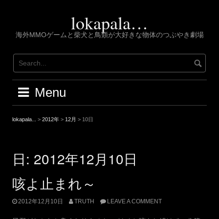
Skip
to
lokapala…
content
海外MMOゲームと柴犬と鳥類が大好きな物体のつぶやき劇場
Menu
lokapala...
>
2012年
>
12月
>
10日
日:
2012年12月10日
咳よ止まれ～
2012年12月10日
TRUTH
LEAVE A COMMENT