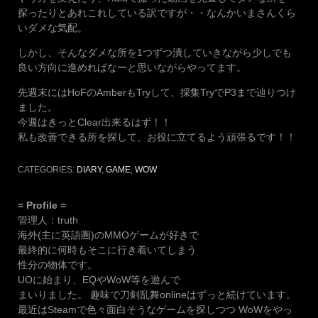
探ったりとあれこれしている訳ですが・・なんかいまさんくら
いダメな気配。
しかし、そんなダメな所を1つずつ潰していきながら少しでも
良い方向に進めればなーと思いながらやってます。
先週末にはHoFのAmberもTryして、採集TryでP3まで辿りつけ
ました。
今週はきっとClear出来るはず！！
私も改善できる所を探して、お役に立てるよう頑張るです！！
CATEGORIES:
DIARY
,
GAME
,
WOW
= Profile =
管理人：truth
海外(主に英語圏)のMMOゲームが好きで
最終的に何時もそこに行き着いてしまう
性分の物体です。
UOに始まり、EQやWoW等を遊んで
まいりました。 趣味で刀剣乱舞onlineはずっと続けています。
最近はSteamで色々面白そうなゲームを探しつつ WoWをやっ