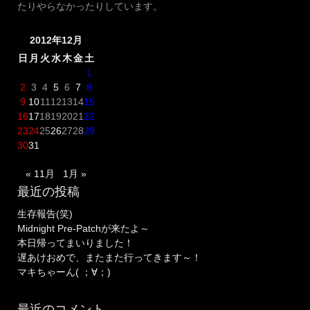
たりやらなかったりしています。
2012年12月
日
月
火
水
木
金
土
1
2
3
4
5
6
7
8
9
10
11
12
13
14
15
16
17
18
19
20
21
22
23
24
25
26
27
28
29
30
31
« 11月
1月 »
最近の投稿
生存報告(笑)
Midnight Pre-Patchが来たよ～
本日帰ってまいりました！
遅あけおめで、またまた行ってきます～！
マキちゃーん( ；∀；)
最近のコメント