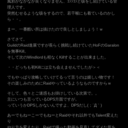
風邪がなかなか良くなりません、ｺﾝﾝｺﾝと咳をし続けている管
理人です。
突然むせるような咳をするので、若干喉にも着ているのかし
ら・・。
まー、一番酷い所は抜けたので良しとしましょう！ｗ
さてさて。
GuildのRaid進展ですが長らく挑戦し続けていたHoFのGaralon
を無事Kill。
そして次のWindlordも程なくKillすることが出来ました。
・・どっちも初Killには立ち会えませんでしたが＞＜
でもやっぱり攻略していけてるって言うのは嬉しい物です！
その楽しみのためにRaidやっているようなものですからｗ
そして、色々とご迷惑もお掛けしている次第で。。
主にいつも言っているDPS方面ですが。
っていうかDPSしかないんですよ、DPSだし(；´Д｀)
あーでもねーこーでもねーとRaidやそれ以外でもTalent変えた
り
やり方を変えたり、Raidで撮った動画を見直してダメな所を