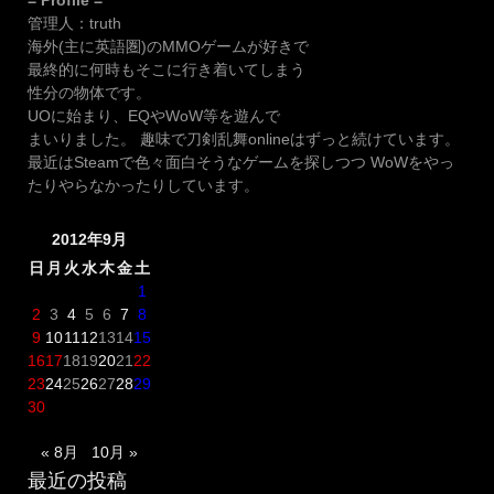
= Profile =
管理人：truth
海外(主に英語圏)のMMOゲームが好きで
最終的に何時もそこに行き着いてしまう
性分の物体です。
UOに始まり、EQやWoW等を遊んで
まいりました。 趣味で刀剣乱舞onlineはずっと続けています。
最近はSteamで色々面白そうなゲームを探しつつ WoWをやっ
たりやらなかったりしています。
2012年9月
日
月
火
水
木
金
土
1
2
3
4
5
6
7
8
9
10
11
12
13
14
15
16
17
18
19
20
21
22
23
24
25
26
27
28
29
30
« 8月
10月 »
最近の投稿