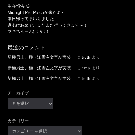
生存報告(笑)
Midnight Pre-Patchが来たよ～
本日帰ってまいりました！
遅あけおめで、またまた行ってきます～！
マキちゃーん( ；∀；)
最近のコメント
新極男士、極・江雪左文字が実装！
に
truth
より
新極男士、極・江雪左文字が実装！
に
emp
より
新極男士、極・江雪左文字が実装！
に
truth
より
アーカイブ
カテゴリー