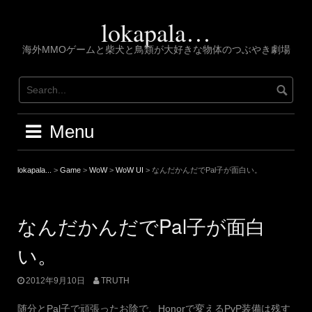
Skip
to
lokapala…
content
海外MMOゲームと柴犬と鳥類が大好きな物体のつぶやき劇場
Menu
lokapala...
>
Game
>
WoW
>
WoW UI
>
なんだかんだでPal子が面白い。
なんだかんだでPal子が面白
い。
2012年9月10日
TRUTH
随分とPal子で頑張ったお陰で、Honorで変えるPvP装備は残す