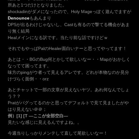
所あと1つだけとなりました。
shockadinがダメになったので、Holy Mageっぽく遊んでますが
Denounce
もあんまり
DPSが出るわけじゃないし、Castも有るので撃てる機会があま
り無く結局
Healメインになる訳です。当たり前な話ですけどｗ
それでもやっぱPalのHealer面白いナーと思ってやってます！
あとは・・BGのBug何とかして欲しいなー・・Mapがおかしく
なってて困ってます。
味方のpingがウ者って見えるアレです。どれが本物なのか見分
けづらく面倒・・orz
あとチャットで一部の文章が見えないヤツ。あれ何なんでしょ
う？？
Pratがバグってるのかと思ってデフォルトで見て見ましたがや
はり見えない＠＠；
例）[1] [T —ここが全部空白—
見たいな感じに見えるんですよね。。
今週当りしっかりメンテして直して尾欲しいなー！