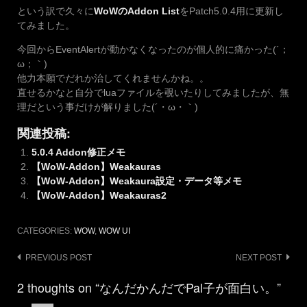
という訳で久々に
WoWのAddon List
をPatch5.0.4用に更新し
てみました。
今回からEventAlertが動かなくなったのが個人的に痛かった(´；
ω；｀)
他力本願でだれか治してくれませんかね。。
直せるかなと自分でluaファイルを覗いたりしてみましたが、無
理だという事だけが解りました(´・ω・｀)
関連投稿:
5.0.4 Addon修正メモ
【WoW-Addon】Weakauras
【WoW-Addon】Weakaura設定・データ等メモ
【WoW-Addon】Weakauras2
CATEGORIES:
WOW
,
WOW UI
Post
PREVIOUS POST
NEXT POST
navigation
2 thoughts on “なんだかんだでPal子が面白い。”