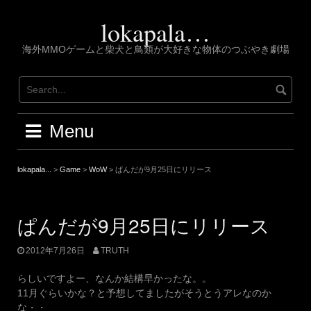
Skip
to
lokapala…
content
海外MMOゲームと柴犬と鳥類が大好きな物体のつぶやき劇場
Menu
lokapala...
>
Game
>
WoW
>
ぱんだが9月25日にリリース
ぱんだが9月25日にリリース
2012年7月26日
TRUTH
らしいですよー、なんか結構早かったな。。
11月ぐらいかな？と予想してましたがそうとうアレなのか
な・・