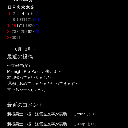
日
月
火
水
木
金
土
1
2
3
4
5
6
7
8
9
10
11
12
13
14
15
16
17
18
19
20
21
22
23
24
25
26
27
28
29
30
31
« 6月
8月 »
最近の投稿
生存報告(笑)
Midnight Pre-Patchが来たよ～
本日帰ってまいりました！
遅あけおめで、またまた行ってきます～！
マキちゃーん( ；∀；)
最近のコメント
新極男士、極・江雪左文字が実装！
に
truth
より
新極男士、極・江雪左文字が実装！
に
emp
より