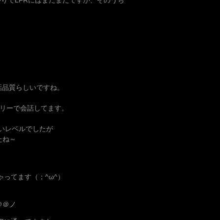
通話品質らしいですね。
フリーで会話してます。
ないレベルでしたが
たね～
ゃってます（；^ω^）
＠＠ノ