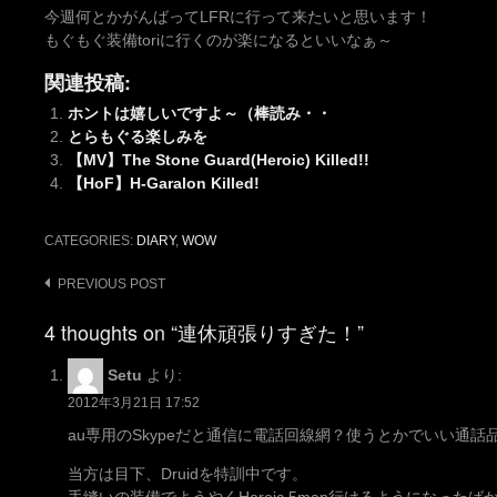
今週何とかがんばってLFRに行って来たいと思います！
もぐもぐ装備toriに行くのが楽になるといいなぁ～
関連投稿:
ホントは嬉しいですよ～（棒読み・・
とらもぐる楽しみを
【MV】The Stone Guard(Heroic) Killed!!
【HoF】H-Garalon Killed!
CATEGORIES:
DIARY
,
WOW
Post
PREVIOUS POST
navigation
4 thoughts on “連休頑張りすぎた！”
Setu
より:
2012年3月21日 17:52
au専用のSkypeだと通信に電話回線網？使うとかでいい通話
当方は目下、Druidを特訓中です。
手縫いの装備でようやくHeroic 5man行けるようになった