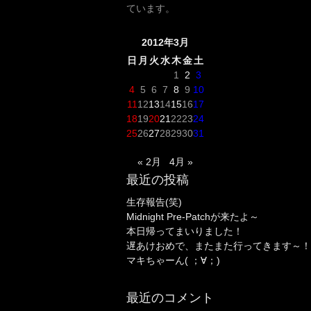
ています。
2012年3月
日
月
火
水
木
金
土
1
2
3
4
5
6
7
8
9
10
11
12
13
14
15
16
17
18
19
20
21
22
23
24
25
26
27
28
29
30
31
« 2月
4月 »
最近の投稿
生存報告(笑)
Midnight Pre-Patchが来たよ～
本日帰ってまいりました！
遅あけおめで、またまた行ってきます～！
マキちゃーん( ；∀；)
最近のコメント