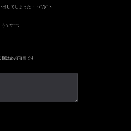
思い出してしまった・・(´Д⊂ヽ
です^^;
る欄は必須項目です