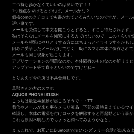
二つ持ち歩かなくていいのは良いです！！
1つ難点を挙げるとすれば、メールかな？
価格comのクチコミでも書かれているみたいなのですが、メール
遅い事です。
メールを受信して本文を開こうとすると、すこし待たされます。
私はそんなにメールを頻繁にする方ではないので、このくらいは
メールを頻繁にやりとりする方にはちょっとイライラするかもし
因みに受診したメールだけでなく、既にスマホ本体に保存されて
メールも同じ現象が起こります。
アプリケーションの問題なのか、本体固有のものなのか解りませ
アップデート等で直るといいのですけどね～
とりあえず今の所は不具合無しです。
旦那さんの方のスマホ
AQUOS PHONE IS13SH
こっちは最近再起動が起こるそうで・・TT
着信やメールが来た事をメモリ液晶（下部の常時見えているウイ
確認し、本体の電源を付けロックを解除すると再起動という事が
これも原因不明なのでちょっと調べてみようかなと。
まぁこれで、お互いにBluetoothでのハンズフリー会話が出来る