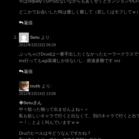
今はretpallyでDPS出ないながらもあくせくとダンジョンやLF
どこかでお会いした時は優しく癒して（若しくはモフしてｗ
返信
Setu
より:
2012年3月23日 09:29
ぶっちゃけDruidは一番手出したくなかったヒーラークラスです、
ins行ってもagi装備しか出ないし…前途多難です orz
返信
truth
より:
2012年3月24日 13:08
◆Setuさん
中々狙った物って出ませんよね＞＜
私も欲しいキャラで行くと出なくて、別のキャラで行くと出
ー！」とよく叫んでいますｗｗ
Druのヒールは今どうなんですかね？