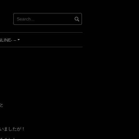
INE- –
+
と
いましたが！