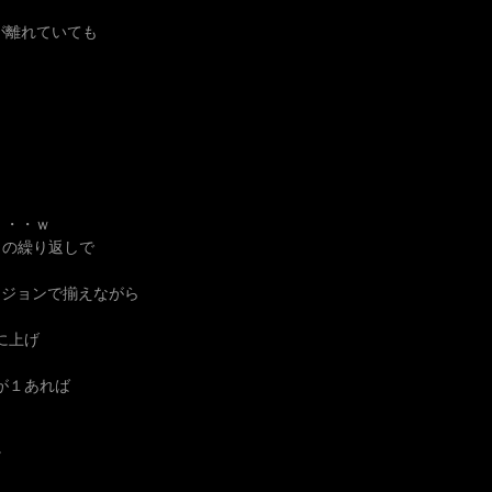
距離が離れていても
・・・ｗ
ｗ の繰り返しで
ンジョンで揃えながら
に上げ
lが１あれば
。