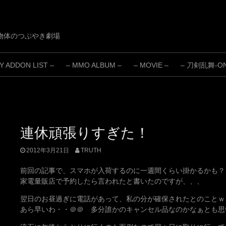
物体のつぶやき劇場
 ADDON LIST –
– MMO ALBUM –
– MOVIE –
– 刀剣乱舞-ONL
連休頑張りすぎた！
2012年3月21日
TRUTH
前回の記事で、スマホが入荷するのに一週間くらい掛かるかも？
家電量販店で予約したら言われたと書いたのですが、、、
翌日のお昼過ぎに電話があって、私の分が確保されたとのことｗ
あら早いわ・・＠＠ 多分誰かのキャンセル品なのかなぁとも思