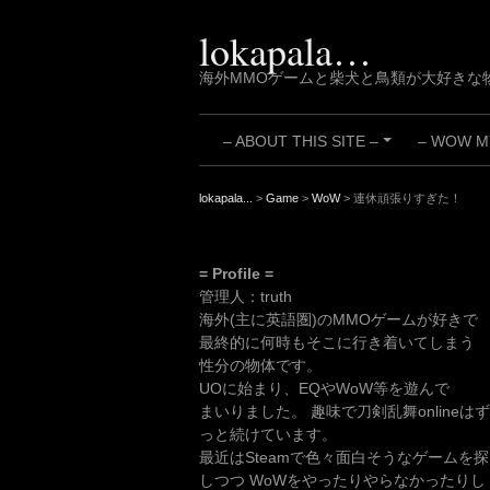
Skip
to
lokapala…
content
海外MMOゲームと柴犬と鳥類が大好きな
– ABOUT THIS SITE –
– WOW MY
+
lokapala...
>
Game
>
WoW
>
連休頑張りすぎた！
= Profile =
管理人：truth
海外(主に英語圏)のMMOゲームが好きで
最終的に何時もそこに行き着いてしまう
性分の物体です。
UOに始まり、EQやWoW等を遊んで
まいりました。 趣味で刀剣乱舞onlineはず
っと続けています。
最近はSteamで色々面白そうなゲームを探
しつつ WoWをやったりやらなかったりし