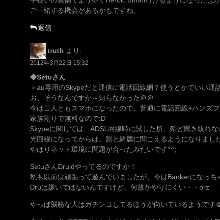
ご一緒する機会があるかもですね。
返信
truth
より:
2012年3月22日 15:32
◆Setuさん
＞au専用のSkypeだと通信に電話回線網？使うとかでいい
お、そうなんですか～知らなかった＠＠
今は二人ともスマホになったので、普通に電話回線+ハンズ
家族割りで無料なので:D
Skypeに関しては、ADSL回線時に試した所、殆ど聞き取れ
光回線になってからは、割と綺麗に聞こえるようになりまし
やはりネット環境に問題が合ったみたいです^^;
SetuさんDruidやってるのですか！
私も以前は頑張って遊んでいましたが、今はBankerになっち
Druは嫌いではないんですけど、何故かやりにくい・・orz
やっぱ脳筋な人はガチンコしてるほうが向いているようです