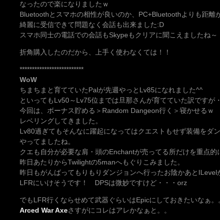
なったので楽になりましたｗ
Bluetoothとスマホの相性が良いのか、PC+Bluetoothよりも
綺麗に受信できて問題なく会話も出来ました:D
スマホ同士の電話での会話もSkypeもクリアに聞こえましたね～
折角購入したのだから、上手く使わなくては！！
**************************
WoW
ちまちまと育てていたPalが先週やっとLv85になれました^^
といってもLv50～Lv75位までは旦那さんが育てていた訳ですが
今回は、ボーナス貯める＞Random Dangeon行く＞寝かせる
レベリングしてきました。
Lv80過ぎてもそんなに躍起になってはクエストもせず装備をダ
やってましたね。
クエも自分が必要な肩・頭のEnchantが売ってる所だけを重点的
昨日あたりからTwilightの5manへもぐりこみました。
昨日もがんばってもりもりダンジョンへ行ったお陰かあとILeve
LFRにいけそうです！ DPSは微妙ですけど・・・orz
でもLFR行くならせめて武器ぐらいはEpicにしておきたいなぁ。
Arced War Axe
さすがにコレはアレかなぁと。。