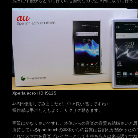
流石に午後からとりに行くのも面倒なので翌々日に取りに行って
Xperia acro HD IS12S
4~5日使用してみましたが、中々良い感じですね♪
操作感は手ごたえもよく、サクサク動きます。
画質はかなり良いですし、本体からの音楽の音質も結構良いと思
所持しているipod touchの本体からの音質は音割れが酷かったので
これでスマホを音楽プレイヤーとしても持ち歩き出来る訳ですね