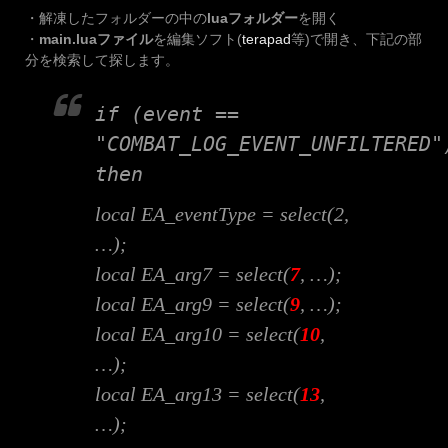
・解凍したフォルダーの中の
luaフォルダー
を開く
・
main.luaファイル
を編集ソフト(
terapad
等)で開き、下記の部
分を検索して探します。
if (event ==
"COMBAT_LOG_EVENT_UNFILTERED"
then
local EA_eventType = select(2,
…);
local EA_arg7 = select(
7
, …);
local EA_arg9 = select(
9
, …);
local EA_arg10 = select(
10
,
…);
local EA_arg13 = select(
13
,
…);