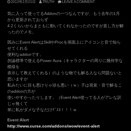
2012年2月21日
TRUTH
LEAVE A COMMENT
気に入って使ってるAddonの一つなんですが、もう去年の1月
から更新されておらず
4.2くらいからまともに動いてくれなかったのですが直し方が解
ったのでメモ。
因みにEvent AlertはSkillやProcを画面上にアイコンと音で知ら
せてくれる
便利なaddonです。
勿論標準で使えるPower Aura（キャラクターの周りに幾何学な
模様を
表示して教えてくれる）のような物でも解る人なら問題ないと
思いますが
私みたいに目も悪けりゃ頭も悪い（ｗ）子は視覚・音で解るこ
のaddonの方が
使いやすかったりします。（Event Alert使ってる人がアレな訳
じゃ無くて
単に私がダメな子なだけﾃﾞｽﾖ！！！ｗ
Event Alert
http://www.curse.com/addons/wow/event-alert