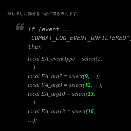
探し出した部分を下記に書き換えます。
if (event ==
"COMBAT_LOG_EVENT_UNFILTERED"
then
local EA_eventType = select(2,
…);
local EA_arg7 = select(
9
, …);
local EA_arg9 = select(
12
, …);
local EA_arg10 = select(
13
,
…);
local EA_arg13 = select(
16
,
…);