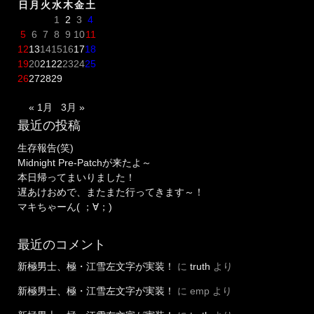
日
月
火
水
木
金
土
1
2
3
4
5
6
7
8
9
10
11
12
13
14
15
16
17
18
19
20
21
22
23
24
25
26
27
28
29
« 1月
3月 »
最近の投稿
生存報告(笑)
Midnight Pre-Patchが来たよ～
本日帰ってまいりました！
遅あけおめで、またまた行ってきます～！
マキちゃーん( ；∀；)
最近のコメント
新極男士、極・江雪左文字が実装！
に
truth
より
新極男士、極・江雪左文字が実装！
に
emp
より