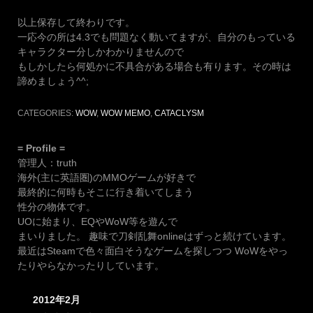
以上保存して終わりです。
一応今の所は4.3でも問題なく動いてますが、自分のもっている
キャラクター分しかわかりませんので
もしかしたら何処かに不具合がある場合も有ります。その時は
諦めましょう^^;
CATEGORIES:
WOW
,
WOW MEMO
,
CATACLYSM
= Profile =
管理人：truth
海外(主に英語圏)のMMOゲームが好きで
最終的に何時もそこに行き着いてしまう
性分の物体です。
UOに始まり、EQやWoW等を遊んで
まいりました。 趣味で刀剣乱舞onlineはずっと続けています。
最近はSteamで色々面白そうなゲームを探しつつ WoWをやっ
たりやらなかったりしています。
2012年2月