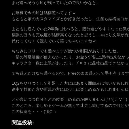
まだ遊べそうな所が残っていたので良いかなと。
お陰様で今の所は結構遊べてますｗ
もともと家のカスタマイズとか好きだったし、生産も結構面白か
まともに遊んでいた2年前に比べると、随分遊びやすくなった気
翻訳のほうも完成度が結構高くなったと思うし、やはり文章が秀
代わってなくて読んでいて笑っちゃいますねｗ
ちなみにフリーでも遊べますが幾つか制限がありましたね。
一部の等級装備が使えなかったり、お金を9P以上所持出来なか
キャラクター数に上限があったり、ﾌﾞﾛｰｶｰに品物出品できなか
でも遊ぶだけなら遊べるので、Freeのまま遊ぶって手も有りま
EQ2をやりつくして引退した方にはあまり面白みは無いかもしれ
途中で辞めた方や新規の方には少しは楽しめるかもしれませんね
とか言いつつ自分もどの位楽しめるのか解りませんけど(；´∀｀)
このところ、楽しめるゲームが無くて迷走し続けてるので何とか
この状況を・・・(´Д⊂ヽ
関連投稿: