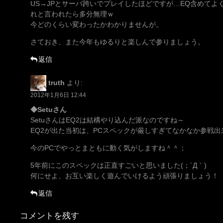
US→JPとサーバ跨いでプレイしたほどですが…EQ含めて
れと言われたら多分無理ｗ
今どのくらい変わったかわかりませんが。
さておき、また今年もゆるりと楽しんで参りましょう。
返信
truth
より:
2012年1月6日 12:44
◆Setuさん
SetuさんはEQ2は結構やり込んだ派なのですね～
EQ2が出た当初は、PCスペックが厳しすぎてなかなか参戦出
今のPCでやっとまともに動く気がしますね＾＾；
5年前にこのスペックは正直すごいと思いました(；´Д｀)
何にせよ、お互い楽しく遊んでいけるよう頑張りましょう！
返信
コメントを残す