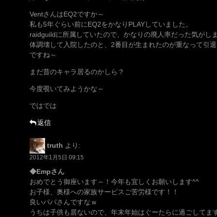
VentさんはEQ2ですか～
私も5年ぐらい前にEQ2をかなりPLAYしていました。
raidguildに所属していたので、かなりの廃人率だった気がしま
体調壊して入院したのと、2番目が生まれたのが重なって引
ですね～
まだ昔のキャラ居るのかしら？
今度覗いてみようかな～
ではでは
返信
truth
より:
2012年1月5日 09:15
◆Empさん
おめでとう御座います～！今年も宜しくお願いします^^
お子様、奥様への家族サービスご苦労様です！！
良いパパさんですなｗ
うちは子供も居ないので、年末年始はぐーたらに過ごしてます