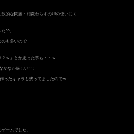
人数的な問題・相変わらずのUIの使いにく
^^;
なのも多いので
け？ｗ」とか思った事も・・ｗ
かなか厳しい^^;
に作ったキャラも残ってましたのでｗ
のゲームでした。