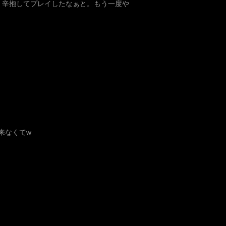
よく辛抱してプレイしたなぁと。もう一度や
来なくてw