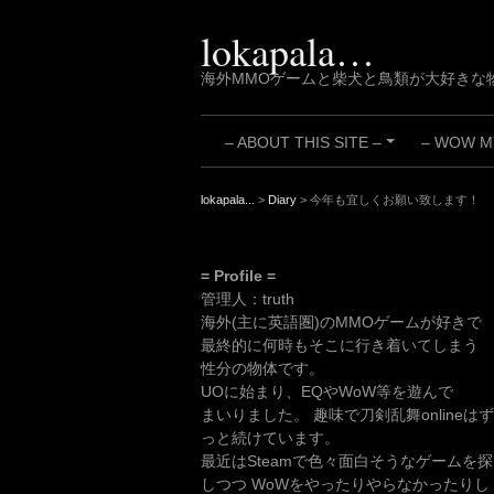
Skip
to
lokapala…
content
海外MMOゲームと柴犬と鳥類が大好きな
– ABOUT THIS SITE –
– WOW MY
+
lokapala...
>
Diary
>
今年も宜しくお願い致します！
= Profile =
管理人：truth
海外(主に英語圏)のMMOゲームが好きで
最終的に何時もそこに行き着いてしまう
性分の物体です。
UOに始まり、EQやWoW等を遊んで
まいりました。 趣味で刀剣乱舞onlineはず
っと続けています。
最近はSteamで色々面白そうなゲームを探
しつつ WoWをやったりやらなかったりし