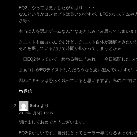
EQ2、やっては見ましたがやはり・・・
なんというかコンセプトは良いのですが、LFGのシステムや
さ等々
本当に人を選ぶゲームなんだなぁとしみじみ思ってしまいました
クエストも面白いんですけど、クエスト自体が謎解きみたい
それを探しているだけで時間が掛かってしまうとかｗ
一日EQ2やっていて、終わる時に「あれ・・今日戦闘したっ
まぁコレがEQテイストなんだろうなと思い遊んでいますが、な
因みにキャラは恐らく残っていると思いますよ。私の2年前
返信
Setu
より:
2012年1月5日 15:05
明けましておめでとうございます。
EQ2懐かしいです。自分にとってヒーラー専になるきっかけ