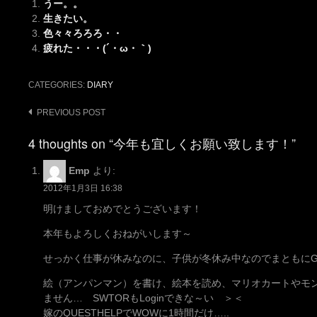
うー。。
生きたい。
色々々ろろろ・・
疲れた・・・(´・ω・｀)
CATEGORIES:
DIARY
Post
PREVIOUS POST
navigation
4 thoughts on “今年も宜しくお願い致します！”
Emp
より:
2012年1月3日 16:38
明けましておめでとうございます！
本年もよろしくおねがいします～
せっかく仕事が休みなのに、子供が冬休み中なのでまともにG
絵（アンパンマン）を書け、絵本を読め、マリオカートやモ
ません… SWTORもLoginできな～い ＞＜
嫁のQUESTHELPでWOWに1時間だけ…..