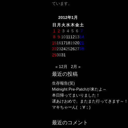
ています。
2012年1月
日
月
火
水
木
金
土
1
2
3
4
5
6
7
8
9
10
11
12
13
14
15
16
17
18
19
20
21
22
23
24
25
26
27
28
29
30
31
« 12月
2月 »
最近の投稿
生存報告(笑)
Midnight Pre-Patchが来たよ～
本日帰ってまいりました！
遅あけおめで、またまた行ってきます～！
マキちゃーん( ；∀；)
最近のコメント