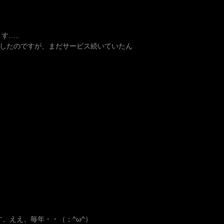
す…..
退したのですが、まだサービス続いていたん
、ええ、毎年・・（；^ω^）