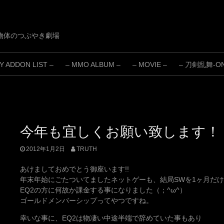
物体のつぶやき劇場
 ADDON LIST –
– MMO ALBUM –
– MOVIE –
– 刀剣乱舞-ONL
今年も宜しくお願い致します！
2012年1月2日
TRUTH
あけましておめでとう御座います!!
年末年始にごたついてましたネットゲーも、結局SWを1ヶ月だ
EQ2の方に何故か課金する事になりました（；^ω^）
ゴールドメンバーシップってやつですね。
幸いな事に、EQ2は物凄い中途半端で辞めていた事もあり