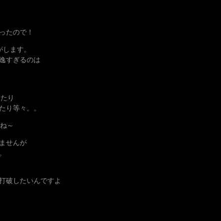
ったので！
がします。
逸すぎるのは
ったり
ったり等々。。
すね～
ませんが
。
打破したいんですよ