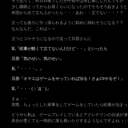
そう思って、昨日日曜でしたが午前中は休む事にしたんですが
少し睡眠とってからお昼くらいになったのでそろそろ起きようと
布団から出て立ち上がったら・・・あれ・・立てない・・！？
立っても後ろに引っ張られるように斜めに倒れそうになる？？
なんなんだ、これは＞＜
立つとコケそうになるので這って旦那さんに
私「眩暈が酷くて立てないんだけど・・」といったら
旦那「気のせい、気のせい」
私「・・・・。」
旦那「オマエはゲームをやっていれば治る！さぁC9やるぞ！」
私「・・・(；´Д｀)」
まぁ・・
実際、ちょっとした家事をしてゲームをしていたら眩暈が治まっ
どうやら私は、ゲームプレイしているとアドレナリンの分泌が凄
具合が悪くても一時的に落ち着いたりするようなんですよね（；^