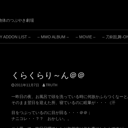
物体のつぶやき劇場
 ADDON LIST –
– MMO ALBUM –
– MOVIE –
– 刀剣乱舞-ONL
くらくらり～ん＠＠
2011年11月7日
TRUTH
一昨日の夜、お風呂で頭を洗っている時に何故かふらつくなーと
そのまま翌日を迎えた所、寝ているのに眩暈が・・・（汗
目をつぶっているのに目が回る・・・＠＠；
ナニコレ・・？？ おかしい。。