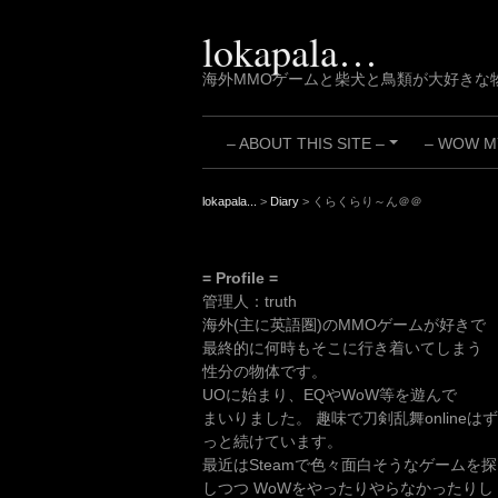
Skip
to
lokapala…
content
海外MMOゲームと柴犬と鳥類が大好きな
– ABOUT THIS SITE –
– WOW MY
+
lokapala...
>
Diary
>
くらくらり～ん＠＠
= Profile =
管理人：truth
海外(主に英語圏)のMMOゲームが好きで
最終的に何時もそこに行き着いてしまう
性分の物体です。
UOに始まり、EQやWoW等を遊んで
まいりました。 趣味で刀剣乱舞onlineはず
っと続けています。
最近はSteamで色々面白そうなゲームを探
しつつ WoWをやったりやらなかったりし