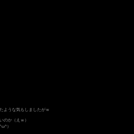
たような気もしましたがｗ
いのか（えｗ）
ω^）