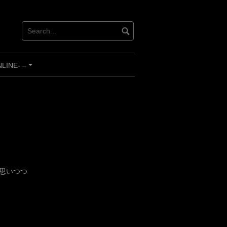
INE- –
+
思いつつ