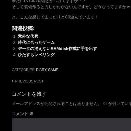
未だにLv10の装備とかつけてますが・・
そして装備作ると力しか付かないんですが、どうなってますかｗ
と、こんな感じでまったりとC9遊んでいます！
関連投稿:
意外な伏兵
時代に合ったゲーム
データの消えないRAMdisk作成に手を出す
ひたすらレベリング
CATEGORIES:
DIARY
,
GAME
Post
PREVIOUS POST
navigation
コメントを残す
メールアドレスが公開されることはありません。
※
が付いてい
コメント
※