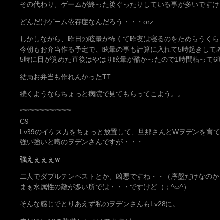
その代わり、ゲームが終った後ぐったりしている事が多いですけ
どんだけゲーム依存症なんだろう・・・orz
しかしながら、昨日の眩暈が怖くて昨夜は寝るのをためらうくらい
今朝もお弁当作る予定で、眩暈の事も計算に入れて5時起きして
5時に目が覚めた直後はやはり眩暈が酷かったので1時間粘って6
結局お弁当も作れんかったTT
続くようならちょっと病院で見てもらってこよう。。
*********************
C9
Lv39のイケスカをちょっと放置して、旦那さんとWヲデンを育
強い強いと噂のヲデンさんですが・・・
強えぇぇぇｗ
二人でダブルテンペストとか、凶悪ですね・・（序盤だけなのか
まぁ水属性の敵が多い所では・・・ですけど（；^ω^）
そんな感じでとりあえず私のヲデンさんもLv28に。