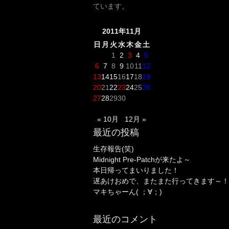
ています。
2011年11月
日
月
火
水
木
金
土
1
2
3
4
5
6
7
8
9
10
11
12
13
14
15
16
17
18
19
20
21
22
23
24
25
26
27
28
29
30
« 10月
12月 »
最近の投稿
生存報告(笑)
Midnight Pre-Patchが来たよ～
本日帰ってまいりました！
遅あけおめで、またまた行ってきます～！
マキちゃーん( ；∀；)
最近のコメント