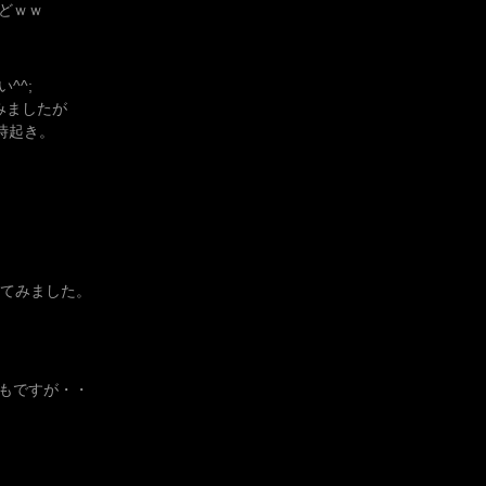
どｗｗ
^^;
みましたが
時起き。
ててみました。
もですが・・