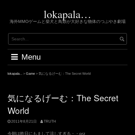
Skip
to
lokapala…
content
海外MMOゲームと柴犬と鳥類が大好きな物体のつぶやき劇場
Menu
lokapala...
>
Game
>
気になるげーむ：The Secret World
気になるげーむ：The Secret
World
2011年8月21日
TRUTH
今朝は昨日にもまして涼しすぎる・・orz