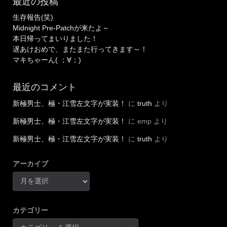
最近の投稿
生存報告(笑)
Midnight Pre-Patchが来たよ～
本日帰ってまいりました！
遅あけおめで、またまた行ってきます～！
マキちゃーん( ；∀；)
最近のコメント
新極男士、極・江雪左文字が実装！
に
truth
より
新極男士、極・江雪左文字が実装！
に
emp
より
新極男士、極・江雪左文字が実装！
に
truth
より
アーカイブ
カテゴリー