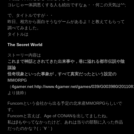
コレじゃー体調悪くする人も続出ですなぁ・・何この天気は^^;
で、タイトルですが・・
昨日、相方から面白そうなゲームがあるよ！と教えてもらって
調べてみました。
タイトルは
The Secret World
ストーリー内容は
これまで神話とされてきた出来事や，巷に溢れる都市伝説や陰
謀論
怪奇現象といった事象が，すべて真実だったという設定の
MMORPG
（
4gamer.net
:
http://www.4gamer.net/games/039/G003980/201108
より抜粋）
Funcomという会社から出る予定の北米産MMORPGらしいで
す。
Funcomと言えば、Age of CONANを出してましたね。
私はβもやってなかったけど、あれは当りの部類に入った作品
だったのかな？(；´∀｀)