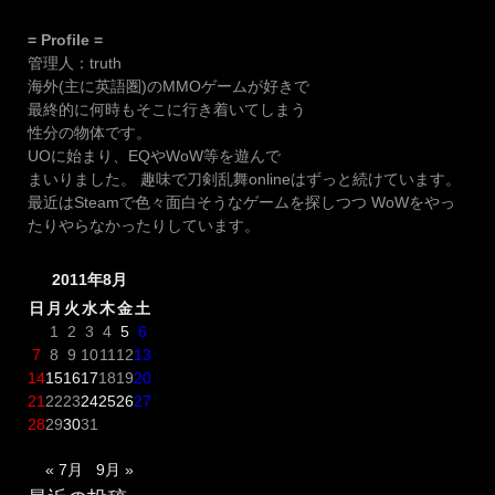
= Profile =
管理人：truth
海外(主に英語圏)のMMOゲームが好きで
最終的に何時もそこに行き着いてしまう
性分の物体です。
UOに始まり、EQやWoW等を遊んで
まいりました。 趣味で刀剣乱舞onlineはずっと続けています。
最近はSteamで色々面白そうなゲームを探しつつ WoWをやっ
たりやらなかったりしています。
2011年8月
日
月
火
水
木
金
土
1
2
3
4
5
6
7
8
9
10
11
12
13
14
15
16
17
18
19
20
21
22
23
24
25
26
27
28
29
30
31
« 7月
9月 »