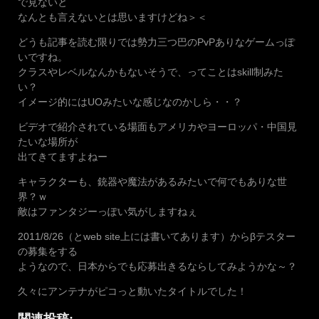
で見ないと
なんとも言えないとは思いますけどね＞＜
どうも記事を読む限りでは勢力三つ巴のPvPありなゲームっぽ
いですね。
クラスやレベルなんかもないそうで、ってことはskill制みた
い？
イメージ的にはUOみたいな感じなのかしら・・？
ビデオで紹介されている場面もアメリカやヨーロッパ・中国見
たいな場所が
出てきてますよねー
キャラクターも、銃器や魔法があるみたいで何でもありな世
界？ｗ
敵はファンタジーっぽい気がしますねぇ
2011/8/26（とweb site上には書いてあります）からβテスター
の募集をする
ようなので、日本からでも応募出きるならしてみようかな～？
久々にアンテナがピコっと動いたタイトルでした！
関連投稿: