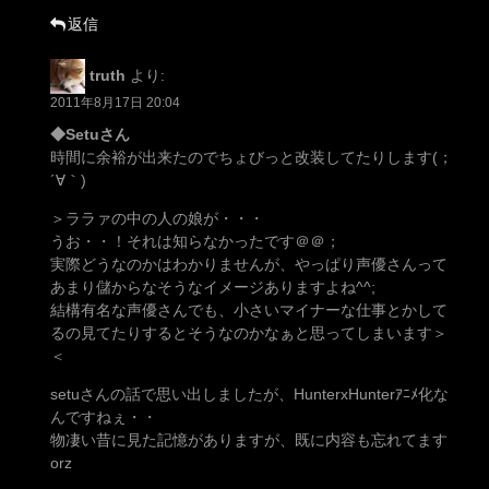
返信
truth
より:
2011年8月17日 20:04
◆Setuさん
時間に余裕が出来たのでちょびっと改装してたりします(；
´∀｀)
＞ララァの中の人の娘が・・・
うお・・！それは知らなかったです＠＠；
実際どうなのかはわかりませんが、やっぱり声優さんって
あまり儲からなそうなイメージありますよね^^;
結構有名な声優さんでも、小さいマイナーな仕事とかして
るの見てたりするとそうなのかなぁと思ってしまいます＞
＜
setuさんの話で思い出しましたが、HunterxHunterｱﾆﾒ化な
んですねぇ・・
物凄い昔に見た記憶がありますが、既に内容も忘れてます
orz