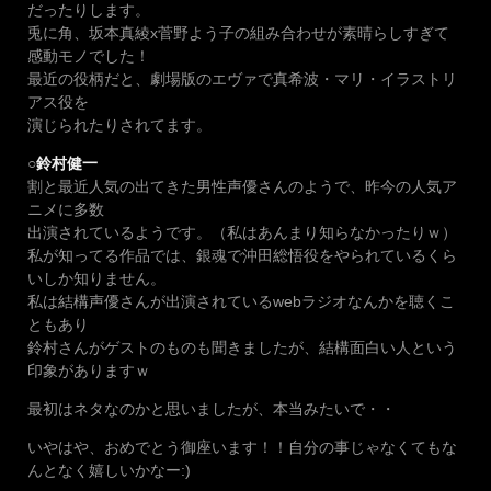
だったりします。
兎に角、坂本真綾x菅野よう子の組み合わせが素晴らしすぎて
感動モノでした！
最近の役柄だと、劇場版のエヴァで真希波・マリ・イラストリ
アス役を
演じられたりされてます。
○
鈴村健一
割と最近人気の出てきた男性声優さんのようで、昨今の人気ア
ニメに多数
出演されているようです。（私はあんまり知らなかったりｗ）
私が知ってる作品では、銀魂で沖田総悟役をやられているくら
いしか知りません。
私は結構声優さんが出演されているwebラジオなんかを聴くこ
ともあり
鈴村さんがゲストのものも聞きましたが、結構面白い人という
印象がありますｗ
最初はネタなのかと思いましたが、本当みたいで・・
いやはや、おめでとう御座います！！自分の事じゃなくてもな
んとなく嬉しいかなー:)