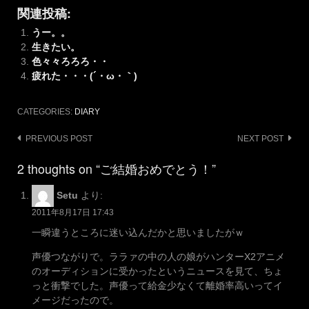
関連投稿:
うー。。
生きたい。
色々々ろろろ・・
疲れた・・・(´・ω・｀)
CATEGORIES:
DIARY
Post
PREVIOUS POST
NEXT POST
navigation
2 thoughts on “ご結婚おめでとう！”
Setu
より:
2011年8月17日 17:43
一瞬違うところに迷い込んだかと思いましたがｗ
声優つながりで。ララァの中の人の娘がハンターX2アニメ
のオーディションに受かったというニュースを見て、ちょ
っと衝撃でした。声優って給金少なくて離婚率高いってイ
メージだったので。