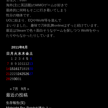
管理人：truth
海外(主に英語圏)のMMOゲームが好きで
最終的に何時もそこに行き着いてしまう
性分の物体です。
UOに始まり、EQやWoW等を遊んで
まいりました。 趣味で刀剣乱舞onlineはずっと続けています。
最近はSteamで色々面白そうなゲームを探しつつ WoWをやっ
たりやらなかったりしています。
2011年8月
日
月
火
水
木
金
土
1
2
3
4
5
6
7
8
9
10
11
12
13
14
15
16
17
18
19
20
21
22
23
24
25
26
27
28
29
30
31
« 7月
9月 »
最近の投稿
生存報告(笑)
Midnight Pre-Patchが来たよ～