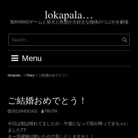
Skip
to
lokapala…
content
海外MMOゲームと柴犬と鳥類が大好きな物体のつぶやき劇場
Menu
lokapala...
>
Diary
>
ご結婚おめでとう！
ご結婚おめでとう！
2011年8月16日
TRUTH
今日は朝は晴れてましたが、午後になって雨が降ってきちゃい
ましたTT
まー洗濯物は乾いたので良しとしますが！！