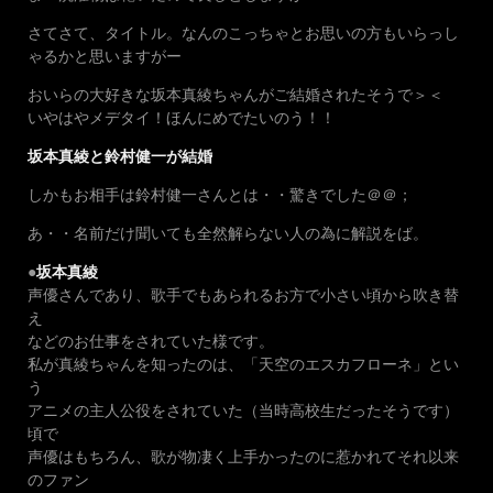
さてさて、タイトル。なんのこっちゃとお思いの方もいらっし
ゃるかと思いますがー
おいらの大好きな坂本真綾ちゃんがご結婚されたそうで＞＜
いやはやメデタイ！ほんにめでたいのう！！
坂本真綾と鈴村健一が結婚
しかもお相手は鈴村健一さんとは・・驚きでした＠＠；
あ・・名前だけ聞いても全然解らない人の為に解説をば。
●
坂本真綾
声優さんであり、歌手でもあられるお方で小さい頃から吹き替
え
などのお仕事をされていた様です。
私が真綾ちゃんを知ったのは、「天空のエスカフローネ」とい
う
アニメの主人公役をされていた（当時高校生だったそうです）
頃で
声優はもちろん、歌が物凄く上手かったのに惹かれてそれ以来
のファン