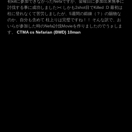
初killに参加できなかったNefaですが、金曜日に参加出来無事に
討伐する事に成功しました>< しかも2shot目でKilled :D 最初は
柱に登れなくて苦労しましたが、5週間の鍛錬（？）の賜物な
のか、自分も含めて 柱上りは完璧ですね！！ そんな訳で、お
いらが参加した時のNefa討伐Movieを作りましたのでうｐしま
す。
CTMA cs Nefarian (BWD) 10man