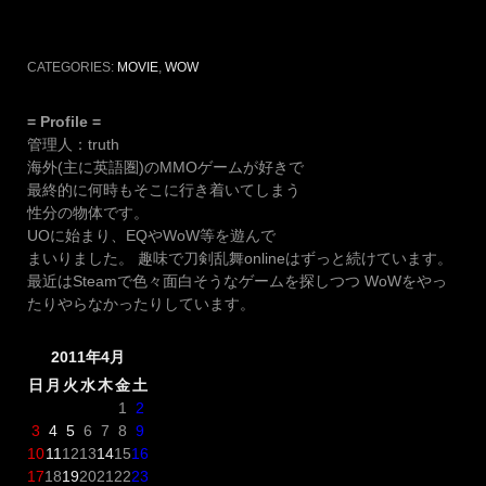
CATEGORIES:
MOVIE
,
WOW
= Profile =
管理人：truth
海外(主に英語圏)のMMOゲームが好きで
最終的に何時もそこに行き着いてしまう
性分の物体です。
UOに始まり、EQやWoW等を遊んで
まいりました。 趣味で刀剣乱舞onlineはずっと続けています。
最近はSteamで色々面白そうなゲームを探しつつ WoWをやっ
たりやらなかったりしています。
2011年4月
日
月
火
水
木
金
土
1
2
3
4
5
6
7
8
9
10
11
12
13
14
15
16
17
18
19
20
21
22
23