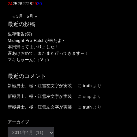
24
25
26
27
28
29
30
« 3月
5月 »
最近の投稿
生存報告(笑)
Midnight Pre-Patchが来たよ～
本日帰ってまいりました！
遅あけおめで、またまた行ってきます～！
マキちゃーん( ；∀；)
最近のコメント
新極男士、極・江雪左文字が実装！
に
truth
より
新極男士、極・江雪左文字が実装！
に
emp
より
新極男士、極・江雪左文字が実装！
に
truth
より
アーカイブ