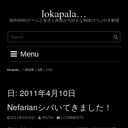
Skip
to
lokapala…
content
海外MMOゲームと柴犬と鳥類が大好きな物体のつぶやき劇場
Menu
lokapala...
>
2011年
>
4月
>
10日
日:
2011年4月10日
Nefarianシバいてきました！
2011年4月10日
TRUTH
2 COMMENTS