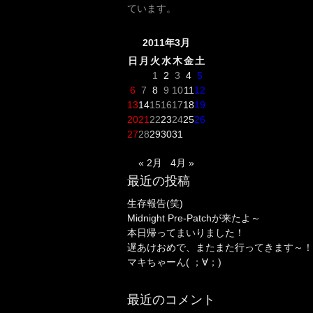
ています。
2011年3月
日
月
火
水
木
金
土
1
2
3
4
5
6
7
8
9
10
11
12
13
14
15
16
17
18
19
20
21
22
23
24
25
26
27
28
29
30
31
« 2月
4月 »
最近の投稿
生存報告(笑)
Midnight Pre-Patchが来たよ～
本日帰ってまいりました！
遅あけおめで、またまた行ってきます～！
マキちゃーん( ；∀；)
最近のコメント