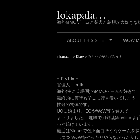
Skip
to
lokapala…
content
海外MMOゲームと柴犬と鳥類が大好きな
– ABOUT THIS SITE –
– WOW MY
+
lokapala...
>
Diary
>
みんなでがんばろう！
= Profile =
管理人：truth
海外(主に英語圏)のMMOゲームが好きで
最終的に何時もそこに行き着いてしまう
性分の物体です。
UOに始まり、EQやWoW等を遊んで
まいりました。 趣味で刀剣乱舞onlineはず
っと続けています。
最近はSteamで色々面白そうなゲームを探
しつつ WoWをやったりやらなかったりし