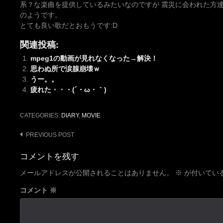
系？な楽曲を提供しているみたいなのですが 震災に会われた方
のようです。
とても良い歌だとおもうです:D
関連投稿:
mpeg1の動画が見れなくなった→解決！
思わぬ所で涙腺崩壊ｗ
うー。。
疲れた・・・(´・ω・｀)
CATEGORIES:
DIARY
,
MOVIE
Post
PREVIOUS POST
navigation
コメントを残す
メールアドレスが公開されることはありません。
※
が付いてい
コメント
※