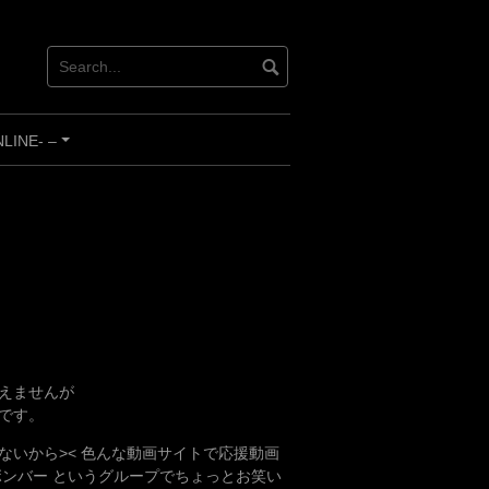
INE- –
+
えませんが
です。
いから>< 色んな動画サイトで応援動画
ンバー というグループでちょっとお笑い