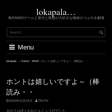
Skip
to
lokapala…
content
海外MMOゲームと柴犬と鳥類が大好きな物体のつぶやき劇場
Menu
lokapala...
>
Game
>
WoW
>
ホントは嬉しいですよ～（棒読み・・
ホントは嬉しいですよ～（棒
読み・・
2010年12月24日
TRUTH
きのうはぼくのおたんじょうびでした。