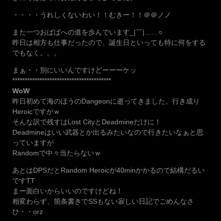
・・・・うれしくないわい！！むきー！！＠＠ノノ
また一つおばばへの道を歩んでいます_|￣|……○
昨日は相方も仕事だったので、誕生日といっても特に何をする
でもなく。。。
まぁ・・別にいいんですけどーーーケッ
****************************************
WoW
昨日初めて海のほうのDangeonに逝ってきました。行き成り
Heroicですがｗ
そんな訳で残すはLost CityとDeadmineだけに！
Deadmineはいい武器とか出るみたいなので行きたいなぁと思
っていますが
Randomで中々当たらないｗ
あとはDPSだとRandom Heroicが40minかかるので結構だるい
ですTT
まー面白いからいいのですけどね！
相変わらず、箇条書きでSSもない寂しい日記でごめんなさ
ひ・・orz