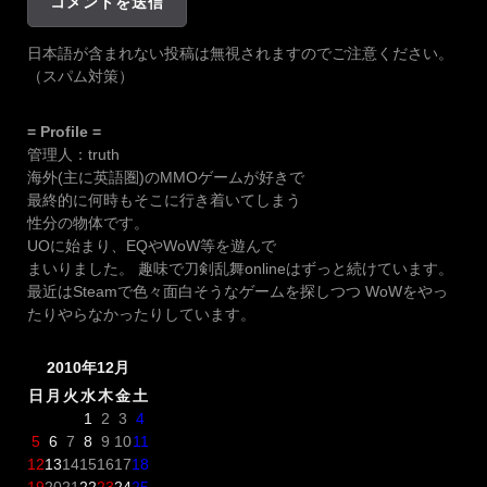
日本語が含まれない投稿は無視されますのでご注意ください。
（スパム対策）
= Profile =
管理人：truth
海外(主に英語圏)のMMOゲームが好きで
最終的に何時もそこに行き着いてしまう
性分の物体です。
UOに始まり、EQやWoW等を遊んで
まいりました。 趣味で刀剣乱舞onlineはずっと続けています。
最近はSteamで色々面白そうなゲームを探しつつ WoWをやっ
たりやらなかったりしています。
2010年12月
日
月
火
水
木
金
土
1
2
3
4
5
6
7
8
9
10
11
12
13
14
15
16
17
18