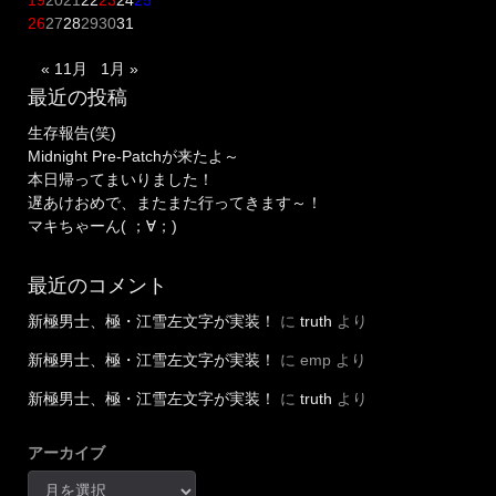
19
20
21
22
23
24
25
26
27
28
29
30
31
« 11月
1月 »
最近の投稿
生存報告(笑)
Midnight Pre-Patchが来たよ～
本日帰ってまいりました！
遅あけおめで、またまた行ってきます～！
マキちゃーん( ；∀；)
最近のコメント
新極男士、極・江雪左文字が実装！
に
truth
より
新極男士、極・江雪左文字が実装！
に
emp
より
新極男士、極・江雪左文字が実装！
に
truth
より
アーカイブ