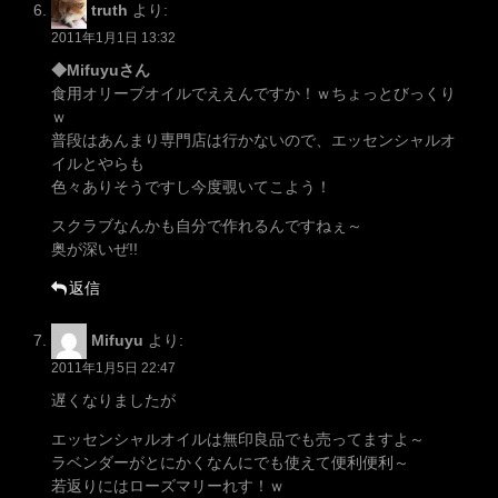
truth
より:
2011年1月1日 13:32
◆Mifuyuさん
食用オリーブオイルでええんですか！ｗちょっとびっくり
ｗ
普段はあんまり専門店は行かないので、エッセンシャルオ
イルとやらも
色々ありそうですし今度覗いてこよう！
スクラブなんかも自分で作れるんですねぇ～
奥が深いぜ!!
返信
Mifuyu
より:
2011年1月5日 22:47
遅くなりましたが
エッセンシャルオイルは無印良品でも売ってますよ～
ラベンダーがとにかくなんにでも使えて便利便利～
若返りにはローズマリーれす！ｗ