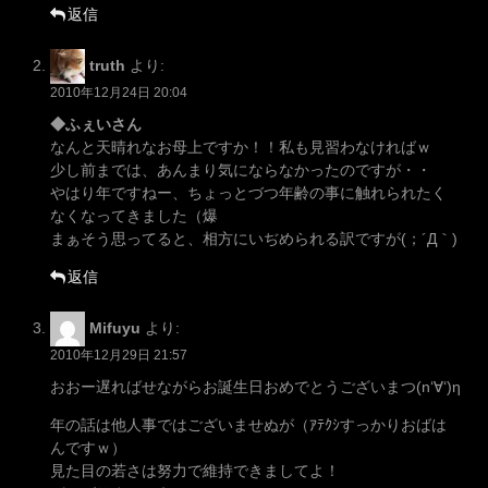
返信
truth
より:
2010年12月24日 20:04
◆ふぇいさん
なんと天晴れなお母上ですか！！私も見習わなければｗ
少し前までは、あんまり気にならなかったのですが・・
やはり年ですねー、ちょっとづつ年齢の事に触れられたく
なくなってきました（爆
まぁそう思ってると、相方にいぢめられる訳ですが(；´Д｀)
返信
Mifuyu
より:
2010年12月29日 21:57
おおー遅ればせながらお誕生日おめでとうございまつ(n‘∀‘)η
年の話は他人事ではございませぬが（ｱﾃｸｼすっかりおばは
んですｗ）
見た目の若さは努力で維持できましてよ！