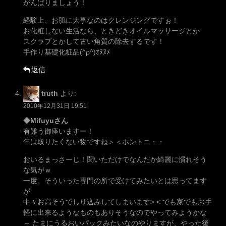
がんばりましょう！
経験上、お肌に大事なのはクレンジングですぉ！
お化粧しない生活なら、ときどきオイルマッサージとか
スクラブとかして古い角質の除去するです！
手作り基礎化粧品(^ρ^)ｵﾇﾇﾒ
返信
truth
より:
2010年12月31日 19:51
◆Mifuyuさん
有難う御座いますー！
年は取りたくない物ですね＞＜ホントニ・・
おいるまっさーじ！聞いただけでなんだか綺麗に慣れそう
な気がｗ
一度、そういった専門の所で受けてみたいとは思ってます
が
中々お高そうでしり込みしてしまいます>.< でも家でもお手
軽に出来るようなものもありそうなのでやってみようかな
～ たまにうるおいパックみたいなのやりますが、やった後