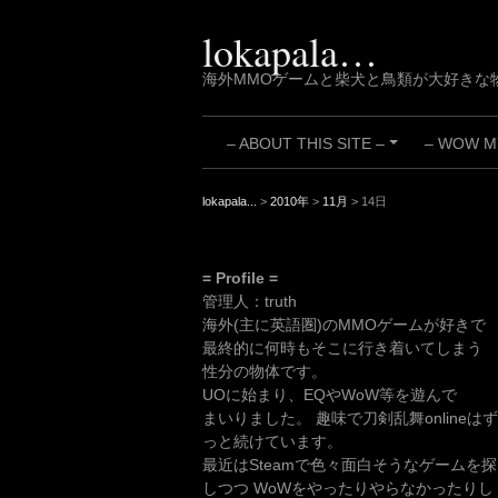
Skip
to
lokapala…
content
海外MMOゲームと柴犬と鳥類が大好きな
– ABOUT THIS SITE –
– WOW MY
+
lokapala...
>
2010年
>
11月
>
14日
= Profile =
管理人：truth
海外(主に英語圏)のMMOゲームが好きで
最終的に何時もそこに行き着いてしまう
性分の物体です。
UOに始まり、EQやWoW等を遊んで
まいりました。 趣味で刀剣乱舞onlineはず
っと続けています。
最近はSteamで色々面白そうなゲームを探
しつつ WoWをやったりやらなかったりし