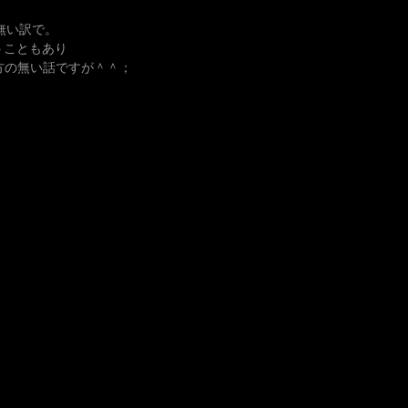
方無い訳で。
まうこともあり
仕方の無い話ですが＾＾；