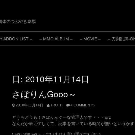
物体のつぶやき劇場
 ADDON LIST –
– MMO ALBUM –
– MOVIE –
– 刀剣乱舞-ONL
日:
2010年11月14日
さぼりんGooo～
2010年11月14日
TRUTH
4 COMMENTS
どうもどうも！さぼりんぐーな管理人です・・・orz
なんだか最近忙しくて、記事を書いている時間が無いというかす
いやいやいや・・すいません言い訳です(´Д⊂ヽ