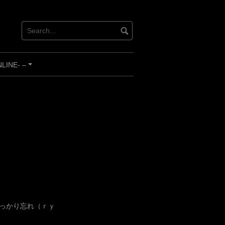
INE- –
+
っかり忘れ（ｒｙ