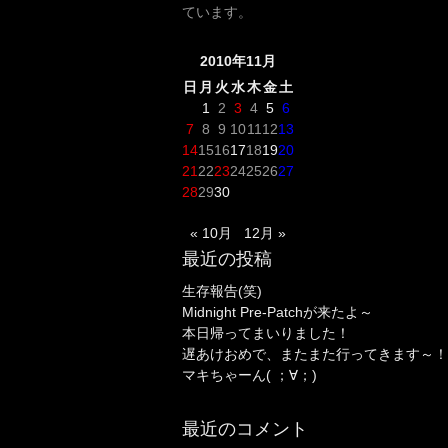
ています。
2010年11月
日
月
火
水
木
金
土
1
2
3
4
5
6
7
8
9
10
11
12
13
14
15
16
17
18
19
20
21
22
23
24
25
26
27
28
29
30
« 10月
12月 »
最近の投稿
生存報告(笑)
Midnight Pre-Patchが来たよ～
本日帰ってまいりました！
遅あけおめで、またまた行ってきます～！
マキちゃーん( ；∀；)
最近のコメント