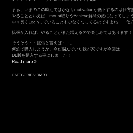
まぁ、いまのこの時期ではかなりmotivationが低下するのは仕
やることといえば、mount取りやAchieve解除の旅になってし
中々長くLoginしていることも少なくなってるのですよね・・
拡張が入れば、やることがまた増えるので楽しみではあります！
そうそう・・拡張と言えば・・。
何処で購入しようか、今だ悩んでいた我が家ですが今回は・・・
DL版を購入する事にしました！
“さ
Read more
ぼ
り
CATEGORIES:
DIARY
ん
Gooo
～”