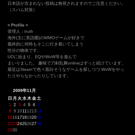
日本語が含まれない投稿は無視されますのでご注意ください。
（スパム対策）
= Profile =
管理人：truth
海外(主に英語圏)のMMOゲームが好きで
最終的に何時もそこに行き着いてしまう
性分の物体です。
UOに始まり、EQやWoW等を遊んで
まいりました。 趣味で刀剣乱舞onlineはずっと続けています。
最近はSteamで色々面白そうなゲームを探しつつ WoWをやっ
たりやらなかったりしています。
2009年11月
日
月
火
水
木
金
土
1
2
3
4
5
6
7
8
9
10
11
12
13
14
15
16
17
18
19
20
21
22
23
24
25
26
27
28
29
30