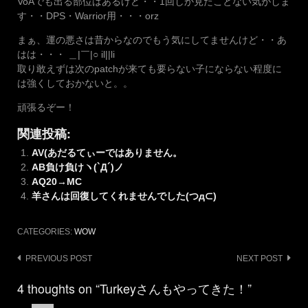
VoAでも出る部位はあるけど・・1回しか見たことない気がしま
す・・DPS・Warrior用・・・orz
まぁ、運の悪さは昔からなのでもう気にしてませんけど・・あ
はは・・・ ＿|￣|○ il||li
取り敢えずは次のpatchが来ても要らない子にならない程度に
は強くしておかないと。。
頑張るぞー！
関連投稿:
AV(あだるてぃーではありません。
AB負け負けヽ(`Д´)ノ
AQ20→MC
羊さんは回復してくれませんでした(つд⊂)
CATEGORIES:
WOW
Post
PREVIOUS POST
NEXT POST
navigation
4 thoughts on “Turkeyさんもやってきた！”