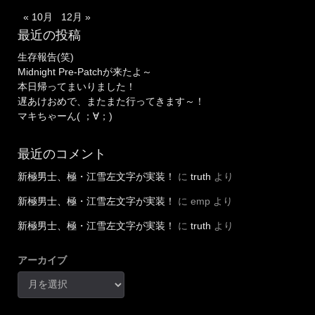
« 10月
12月 »
最近の投稿
生存報告(笑)
Midnight Pre-Patchが来たよ～
本日帰ってまいりました！
遅あけおめで、またまた行ってきます～！
マキちゃーん( ；∀；)
最近のコメント
新極男士、極・江雪左文字が実装！
に
truth
より
新極男士、極・江雪左文字が実装！
に
emp
より
新極男士、極・江雪左文字が実装！
に
truth
より
アーカイブ