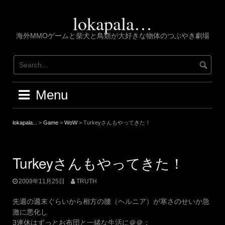
Skip
to
lokapala…
content
海外MMOゲームと柴犬と鳥類が大好きな物体のつぶやき劇場
Menu
lokapala...
>
Game
>
WoW
>
Turkeyさんもやってきた！
Turkeyさんもやってきた！
2009年11月25日
TRUTH
先週の週末ぐらいから相方の腰（ヘルニア）が寒さのせいか急
激に悪化し
3連休はずっとお布団と一緒な生活に＠＠；