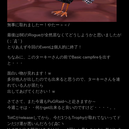
無事に取れましたー！やたー＞＜ﾉ
最後はBEのRogueが全然居なくてどうしようかと思いましたが
(；´Д｀)
とりあえず今回のEventは個人的に終了！
ちなみに、このターキーさんの前でBasic campfireを出す
と・・・
面白い物が見れます！ｗ
多分他人が出したのでも出来ると思うので、ターキーさんを連
れている人が居たら
出してあげてください！ｗ
さてさて、また今週もPuGRaidへと赴きますか～
今週こそは・・何かget出来ると良いのですけど・・・・。。
TotCがreleaseしてから、今だ1つもTrophyが取れてないってド
ンだけ運が悪いんだろう(´Д⊂ヽ