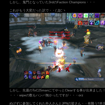
しかし、鬼門となっていた3rdのFaction Champions・・・
これがもう大変だった訳で・・(´Д⊂ヽ
しかし、先週のToC25manにてやっとClearする事が出来ました
・・・wipeの数もハンパ無かったですが・・・orz
めげずに参加してくれた外人さんとJPNの皆さん・・有難う!!本当に有難う