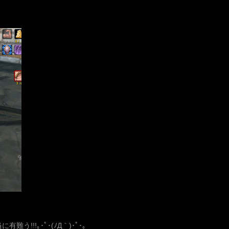
！
!!!｡･ﾟ･(ﾉД｀)･ﾟ･｡