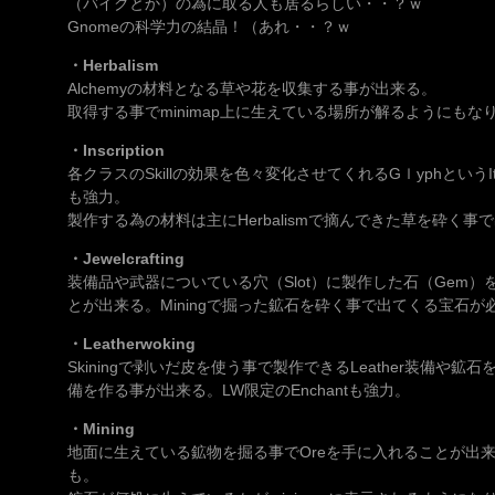
（バイクとか）の為に取る人も居るらしい・・？ｗ
Gnomeの科学力の結晶！（あれ・・？ｗ
・Herbalism
Alchemyの材料となる草や花を収集する事が出来る。
取得する事でminimap上に生えている場所が解るようにもな
・Inscription
各クラスのSkillの効果を色々変化させてくれるGｌyphというItemを
も強力。
製作する為の材料は主にHerbalismで摘んできた草を砕く事で
・Jewelcrafting
装備品や武器についている穴（Slot）に製作した石（Gem
とが出来る。Miningで掘った鉱石を砕く事で出てくる宝石が
・Leatherwoking
Skiningで剥いだ皮を使う事で製作できるLeather装備や鉱石
備を作る事が出来る。LW限定のEnchantも強力。
・Mining
地面に生えている鉱物を掘る事でOreを手に入れることが出来
も。