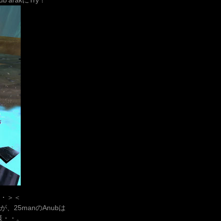
’arakにTry！
・・＞＜
25manのAnubは
様・・。