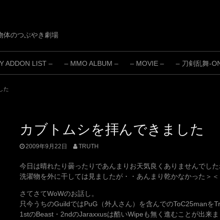
物体のつぶやき劇場
 ADDON LIST –
– MMO ALBUM –
– MOVIE –
– 刀剣乱舞-ONL
した
カブトムシを拝んできました
2009年9月22日
TRUTH
今日は晴れたり曇ったりであんまりお天気良くありませんでした
洗濯物を外に干しては見ましたが・・あんまり乾かなかった＞＜
さてさてWoWのお話し。
只今うちのGuildではPuG（外人さん）を含んでのToC25manを
1stのBeast・2ndのJaraxxusは酷いWipeも無く進むことが出来