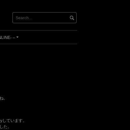
INE- –
+
ね。
Tryしています。
ました。