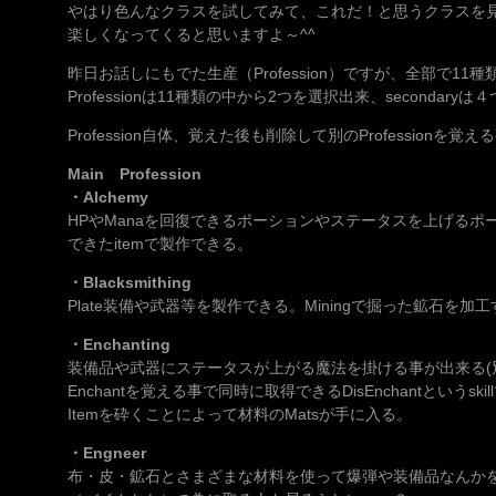
やはり色んなクラスを試してみて、これだ！と思うクラスを
楽しくなってくると思いますよ～^^
昨日お話しにもでた生産（Profession）ですが、全部で11種類・
Professionは11種類の中から2つを選択出来、seconda
Profession自体、覚えた後も削除して別のProfession
Main Profession
・Alchemy
HPやManaを回復できるポーションやステータスを上げるポーシ
できたitemで製作できる。
・Blacksmithing
Plate装備や武器等を製作できる。Miningで掘った鉱石を
・Enchanting
装備品や武器にステータスが上がる魔法を掛ける事が出来る(別の
Enchantを覚える事で同時に取得できるDisEnchantというskil
Itemを砕くことによって材料のMatsが手に入る。
・Engneer
布・皮・鉱石とさまざまな材料を使って爆弾や装備品なんかを