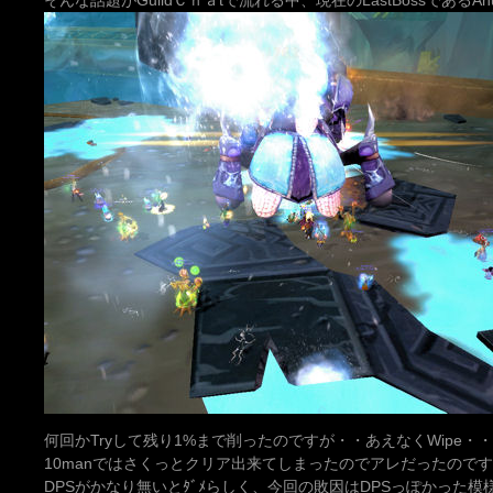
そんな話題がGuildＣｈａtで流れる中、現在のLastBossであるAnub
何回かTryして残り1%まで削ったのですが・・あえなくWipe・
10manではさくっとクリア出来てしまったのでアレだったのですが、
DPSがかなり無いとﾀﾞﾒらしく、今回の敗因はDPSっぽかった模