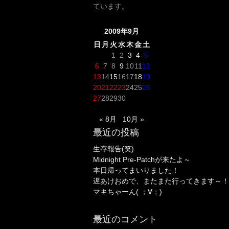
ています。
2009年9月
日
月
火
水
木
金
土
1
2
3
4
5
6
7
8
9
10
11
12
13
14
15
16
17
18
19
20
21
22
23
24
25
26
27
28
29
30
« 8月
10月 »
最近の投稿
生存報告(笑)
Midnight Pre-Patchが来たよ～
本日帰ってまいりました！
遅あけおめで、またまた行ってきます～！
マキちゃーん( ；∀；)
最近のコメント