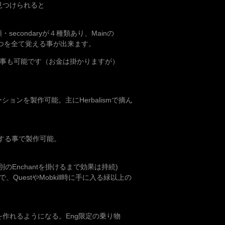
見つけられると
secondaryが４種類あり、Mainの
ryは４つを全て覚える事が出来ます。
を覚える事も可能です（お金は掛かりますが）
ョンを製作可能。主にHerbalismで摘ん
加工する事で製作可能。
Enchantを掛けるまで効果は持続)
lで、QuestやMobkill時に手に入る緑以上の
作れるようになる。Eng限定の乗り物