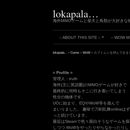
Skip
to
lokapala…
content
海外MMOゲームと柴犬と鳥類が大好きな
– ABOUT THIS SITE –
– WOW MY
+
lokapala...
>
Game
>
WoW
>
カブトムシを拝んできま
= Profile =
管理人：truth
海外(主に英語圏)のMMOゲームが好きで
最終的に何時もそこに行き着いてしまう
性分の物体です。
UOに始まり、EQやWoW等を遊んで
まいりました。 趣味で刀剣乱舞onlineはず
っと続けています。
最近はSteamで色々面白そうなゲームを探
しつつ WoWをやったりやらなかったりし