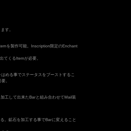
ります。
製作可能。Inscription限定のEnchant
出てくるItemが必要。
）をはめる事でステータスをブーストするこ
必要。
を加工して出来たBarと組み合わせてMail装
る。鉱石を加工する事でBarに変えること