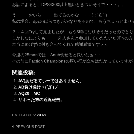
お話によると、DPS4300以上無いときついそうで・・・。。
う・・・おいら・・・出てるのかな・・・(；´Д｀)
私の場合、dpsのばらつきがかなりあるので、もうちょっと出せ
３～４回Tryして見ましたが、もう3時になりそうだったのでと
しかしなによりも・・・外人さんと参加していただいたJPNの方
本当にめげずに付き合ってくれて感謝感激です＞＜
今週の25manでは、Anub倒せると良いなぁ・・
その前にFaction Championsの厚い壁が立ちはだかっていますが
関連投稿:
AV(あだるてぃーではありません。
AB負け負けヽ(`Д´)ノ
AQ20→MC
サボった末の近況報告。
CATEGORIES:
WOW
Post
PREVIOUS POST