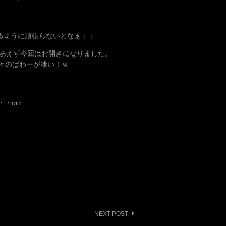
るように頑張らないとなぁ；；
りあえず今回はお開きになりました。
々のぱわーが凄い！ｗ
・・orz
NEXT POST