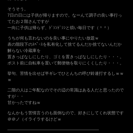
そうそう。
7日の日には子供が帰りますので。なーんて調子の良い事行っ
てたお２階さんですが
一向に子供は帰らず、ﾄﾞｼﾝﾄﾞｼﾝと煩い毎日です（＾＾）
うちが何も言わないのを良い事にやりたい放題ｗ
表の階段下のｽﾍﾟｰｽを私有化して捨てるんだか捨てないんだか
解らない冷蔵庫を
置きっぱなしにしたり、ゴミを置きっぱなしにしたり・・・。
ポスト前に自転車を置いて郵便物を取りにくくしたり・・・。
挙句、苦情を出せば半ギレでひとんちの呼び鈴連打するしｗｗ
ｗ
二階の人はご年配なのでその辺の常識はある人だと思ったので
すが・・
甘かったですねｗ
なんかもう苦情言うのも面倒なので、好きにしてくれ状態です
＠＠ノ（イライラするけどｗ
——————————————————————