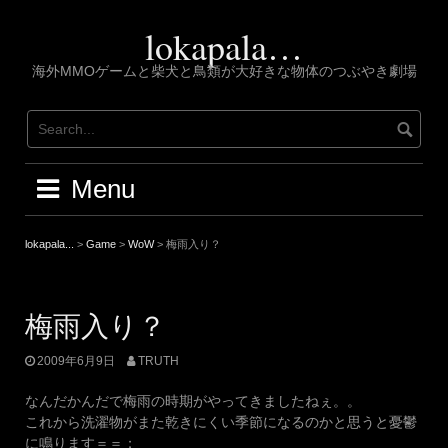
Skip
to
lokapala…
content
海外MMOゲームと柴犬と鳥類が大好きな物体のつぶやき劇場
Menu
lokapala...
>
Game
>
WoW
>
梅雨入り？
梅雨入り？
2009年6月9日
TRUTH
なんだかんだで梅雨の時期がやってきましたねぇ。。
これから洗濯物がまた乾きにくい季節になるのかと思うと憂鬱
に鳴ります＝＝；