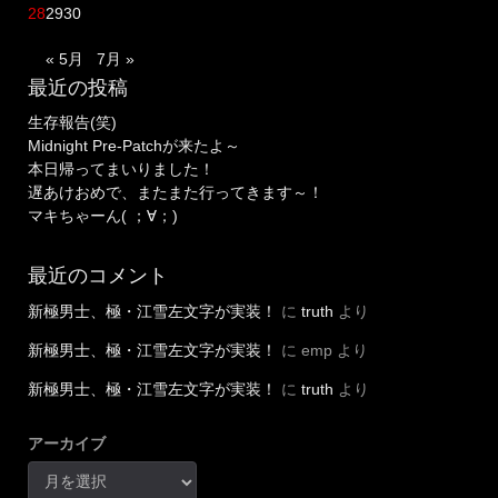
28
29
30
« 5月
7月 »
最近の投稿
生存報告(笑)
Midnight Pre-Patchが来たよ～
本日帰ってまいりました！
遅あけおめで、またまた行ってきます～！
マキちゃーん( ；∀；)
最近のコメント
新極男士、極・江雪左文字が実装！
に
truth
より
新極男士、極・江雪左文字が実装！
に
emp
より
新極男士、極・江雪左文字が実装！
に
truth
より
アーカイブ