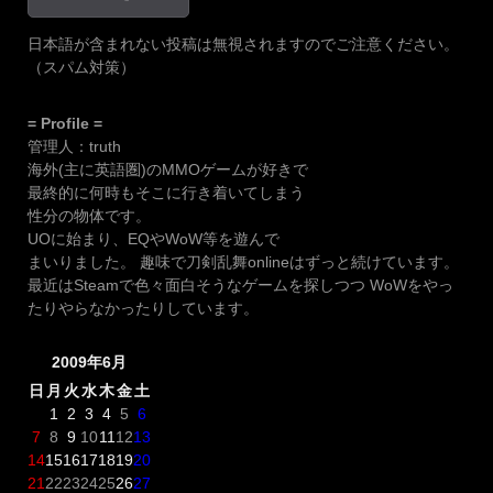
日本語が含まれない投稿は無視されますのでご注意ください。
（スパム対策）
= Profile =
管理人：truth
海外(主に英語圏)のMMOゲームが好きで
最終的に何時もそこに行き着いてしまう
性分の物体です。
UOに始まり、EQやWoW等を遊んで
まいりました。 趣味で刀剣乱舞onlineはずっと続けています。
最近はSteamで色々面白そうなゲームを探しつつ WoWをやっ
たりやらなかったりしています。
2009年6月
日
月
火
水
木
金
土
1
2
3
4
5
6
7
8
9
10
11
12
13
14
15
16
17
18
19
20
21
22
23
24
25
26
27