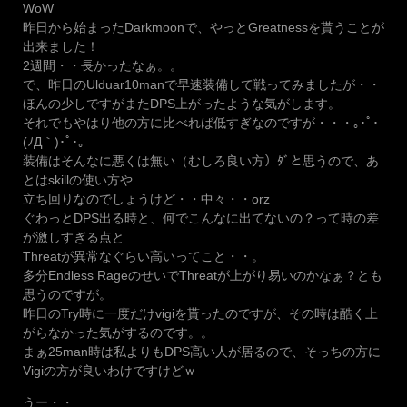
WoW
昨日から始まったDarkmoonで、やっとGreatnessを貰うことが
出来ました！
2週間・・長かったなぁ。。
で、昨日のUlduar10manで早速装備して戦ってみましたが・・
ほんの少しですがまたDPS上がったような気がします。
それでもやはり他の方に比べれば低すぎなのですが・・・｡･ﾟ･
(ﾉД｀)･ﾟ･｡
装備はそんなに悪くは無い（むしろ良い方）ﾀﾞと思うので、あ
とはskillの使い方や
立ち回りなのでしょうけど・・中々・・orz
ぐわっとDPS出る時と、何でこんなに出てないの？って時の差
が激しすぎる点と
Threatが異常なぐらい高いってこと・・。
多分Endless RageのせいでThreatが上がり易いのかなぁ？とも
思うのですが。
昨日のTry時に一度だけvigiを貰ったのですが、その時は酷く上
がらなかった気がするのです。。
まぁ25man時は私よりもDPS高い人が居るので、そっちの方に
Vigiの方が良いわけですけどｗ
うー・・