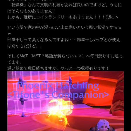
「乾燥機」なんて文明の利器があれば良いのですけど、うちに
はそんなものありません!!
しかも、近所にコインランドリーもありません！！！(´Д⊂ヽ
という訳で家の中が湿っぽい上に寒いという酷い状況ですｗｗ
ｗ
部屋干しって臭くなるんですよね・・部屋干し○ップとか使え
ば別かもだけど。。
そしてMgT（MST？略語が解らない＞＜）へ毎日懲りずに通っ
てます。
通い始めて数日経ちますが、やっと一つ収穫有りです！