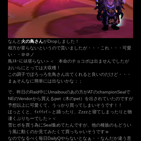
なんと
火の鳥さん
がDropしました！
相方が要らないというので貰いましたが・・・これ・・・可愛
い・・＠＠ノ
鳥ｽｷｰには堪らない＞＜ 本命のチョコボは出ませんでしたが
おいらにとっては大収穫！
この調子でぽろっろ生鳥さん出てくれると良いのだけど・・・
まぁそんなに簡単には出ないかな；；
で、昨日のRaid中にUmaibouのあの方がATのchampionSealで
NEのVendorから買えるpet（木のpet）を出されていたのですが
予想以上に可愛くて、うっかり買ってしまいそうです！！
ほっとくと、ｲｪｲｲｪｲ～と踊ったり、Zzzzと寝てしまったりと物
凄くぷりちーでした＞＜
雪ヒポを買う為にSeal集めてたんですが、他の種族のもどうい
う風に動くのか見てみたくて買っちゃいそうですｗ
なのでなるべく毎日DailyQやらないとなぁ・・なんだか違う意