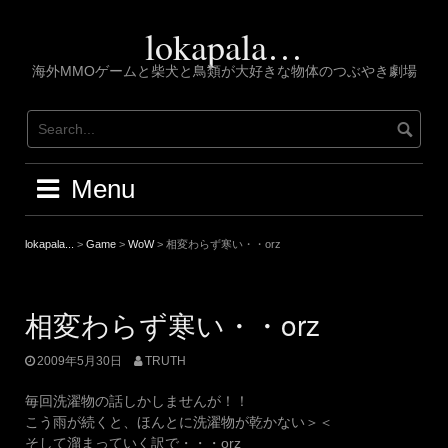
Skip
to
lokapala…
content
海外MMOゲームと柴犬と鳥類が大好きな物体のつぶやき劇場
Menu
lokapala...
>
Game
>
WoW
>
相変わらず寒い・・orz
相変わらず寒い・・orz
2009年5月30日
TRUTH
毎回洗濯物の話しかしませんが！！
こう雨が続くと、ほんとに洗濯物が乾かない＞＜
そして溜まっていく訳で・・・orz