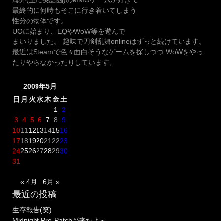
最終的に何時もそこに行き着いてしまう
性分の物体です。
UOに始まり、EQやWoW等を遊んで
まいりました。 趣味で刀剣乱舞onlineはずっと続けています。
最近はSteamで色々面白そうなゲームを探しつつ WoWをやっ
たりやらなかったりしています。
2009年5月
日
月
火
水
木
金
土
1
2
3
4
5
6
7
8
9
10
11
12
13
14
15
16
17
18
19
20
21
22
23
24
25
26
27
28
29
30
31
« 4月
6月 »
最近の投稿
生存報告(笑)
Midnight Pre-Patchが来たよ～