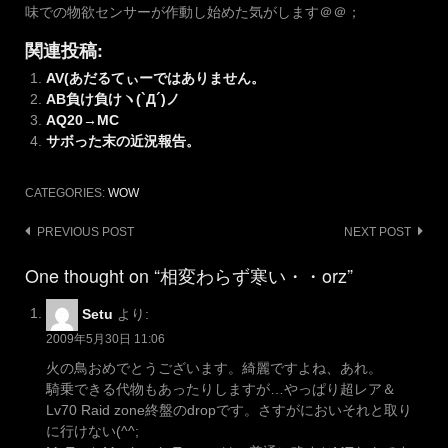
味での物欲センサーが作動し始めた気がします＠＠；
関連投稿:
AV(あだるてぃーではありません。
AB負け負けヽ(`Д´)ノ
AQ20→MC
サボった末の近況報告。
CATEGORIES:
WOW
Post
PREVIOUS POST
NEXT POST
navigation
One thought on “相変わらず寒い・・orz”
Setu
より:
2009年5月30日 11:06
火の鳥おめでとうございます。綺麗ですよね、あれ。
騎乗できる代物もあったりしますが…やっぱり超レア＆
Lv70 Raid zone終盤のdropです。さすがにおいそれと取り
に行けない(^^;