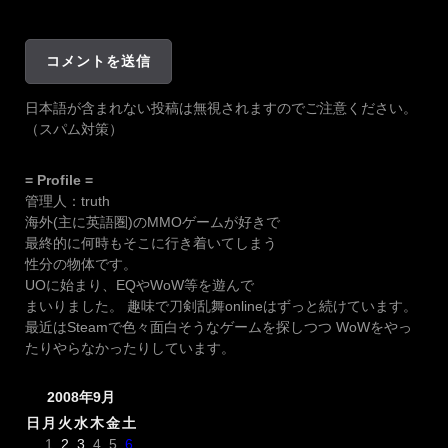
日本語が含まれない投稿は無視されますのでご注意ください。
（スパム対策）
= Profile =
管理人：truth
海外(主に英語圏)のMMOゲームが好きで
最終的に何時もそこに行き着いてしまう
性分の物体です。
UOに始まり、EQやWoW等を遊んで
まいりました。 趣味で刀剣乱舞onlineはずっと続けています。
最近はSteamで色々面白そうなゲームを探しつつ WoWをやっ
たりやらなかったりしています。
2008年9月
日
月
火
水
木
金
土
1
2
3
4
5
6