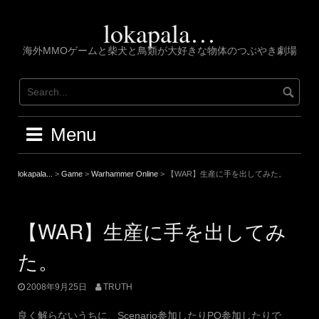
Skip
to
lokapala…
content
海外MMOゲームと柴犬と鳥類が大好きな物体のつぶやき劇場
Menu
lokapala...
>
Game
>
Warhammer Online
>
【WAR】生産に手を出してみた。
【WAR】生産に手を出してみ
た。
2008年9月25日
TRUTH
良く解らないうちに、Scenario参加したりPQ参加したりで