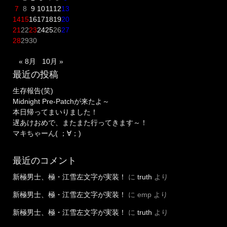
7
8
9
10
11
12
13
14
15
16
17
18
19
20
21
22
23
24
25
26
27
28
29
30
« 8月
10月 »
最近の投稿
生存報告(笑)
Midnight Pre-Patchが来たよ～
本日帰ってまいりました！
遅あけおめで、またまた行ってきます～！
マキちゃーん( ；∀；)
最近のコメント
新極男士、極・江雪左文字が実装！
に
truth
より
新極男士、極・江雪左文字が実装！
に
emp
より
新極男士、極・江雪左文字が実装！
に
truth
より