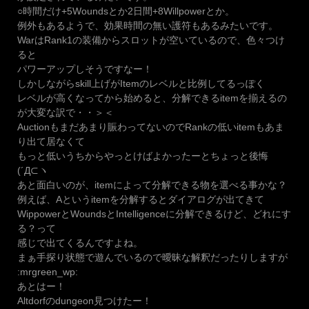
○時間だけ+5Woundsとか2日間+8Willpowerとか。
例外もあるようで、効果時間の無い護符もあるみたいです。
WarはRank1の装備からスロットが空いているので、色々つけ
ると
パワーアップしそうですなー！
しかしながらskill上げがItemのレベルと比例してるっぽく
レベルが高くなってから始めると、分解できるitemを揃えるの
が大変な訳で・・＞＜
Auctionもまだあまり賑わってないのでRankの低いitemもあま
り出て居なくて
もっと低いうちからやっとけばよかったーとちょっと後悔
(´Д⊂ヽ
あと面白いのが、itemによって分解できる物を選べる事かな？
例えば、Aというitemを分解するとダイアログが出てきて
WippowerとWoundsとIntelligenceに分解できるけど、どれにす
る？って
感じで出てくるんですよね。
まぁ手探り状態で遊んでいるので曖昧な解釈だったりしますが
:mrgreen_wp:
あとはー！
Altdorfのdungeon見つけたー！