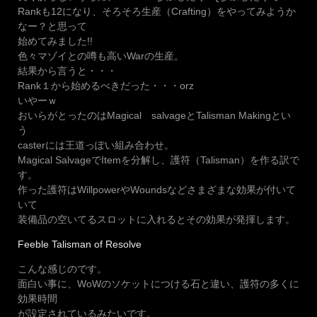
Rankも12になり、そろそろ生産（Crafting）をやってみようか
なー？と思って
始めてみました!!
色々マゾイとの噂も高いWarの生産。
結果から言うと・・・
Rank１から始めるべきだった・・・orz
いやーｗ
おいらがとったのはMagical salvageとTalisman Makingとい
う
casterには王道っぽい組み合わせ。
Magical SalvageでItemを分解し、護符（Talisman）を作る訳で
す。
作った護符はWillpowerやWoundsなどさまざまな効果が付いて
いて
装備品の空いてるスロットに入れるとその効果が発揮します。
Feeble Talisman of Resolve
こんな感じのです。
面白い事に、WoWのソケットにつける石と違い、護符の多くに
効果時間
が設定されているみたいです。