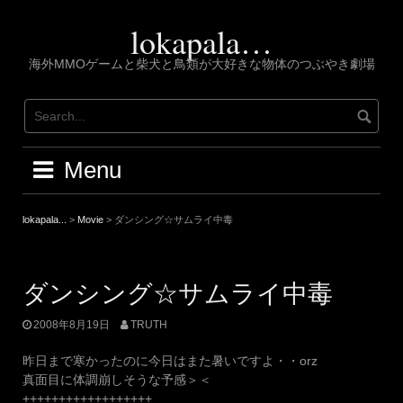
Skip
to
lokapala…
content
海外MMOゲームと柴犬と鳥類が大好きな物体のつぶやき劇場
Menu
lokapala...
>
Movie
>
ダンシング☆サムライ中毒
ダンシング☆サムライ中毒
2008年8月19日
TRUTH
昨日まで寒かったのに今日はまた暑いですよ・・orz
真面目に体調崩しそうな予感＞＜
++++++++++++++++++