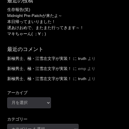
生存報告(笑)
Midnight Pre-Patchが来たよ～
本日帰ってまいりました！
遅あけおめで、またまた行ってきます～！
マキちゃーん( ；∀；)
最近のコメント
新極男士、極・江雪左文字が実装！
に
truth
より
新極男士、極・江雪左文字が実装！
に
emp
より
新極男士、極・江雪左文字が実装！
に
truth
より
アーカイブ
カテゴリー