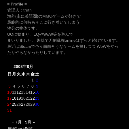
= Profile =
管理人：truth
海外(主に英語圏)のMMOゲームが好きで
最終的に何時もそこに行き着いてしまう
性分の物体です。
UOに始まり、EQやWoW等を遊んで
まいりました。 趣味で刀剣乱舞onlineはずっと続けています。
最近はSteamで色々面白そうなゲームを探しつつ WoWをやっ
たりやらなかったりしています。
2008年8月
日
月
火
水
木
金
土
1
2
3
4
5
6
7
8
9
10
11
12
13
14
15
16
17
18
19
20
21
22
23
24
25
26
27
28
29
30
31
« 7月
9月 »
最近の投稿