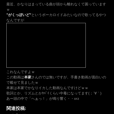
最近、かなりはまっている曲が頭から離れなくて困っています
ｗ
”がくっぽいど”
というボーカロイドみたいなので歌ってるやつ
なんですが
これなんですよｗ
この動画は
本家
さんのでは無いですが、手書き動画が面白いの
で載せて見ましたｗ
本家は本家でかなりイカした動画なんですけどｗｗ
歌詞とか、リズムとかﾔﾊﾞｲくらい中毒になってます(；´∀｀)
あー頭の中で「へぁっ！」が鳴り響く・・orz
関連投稿: