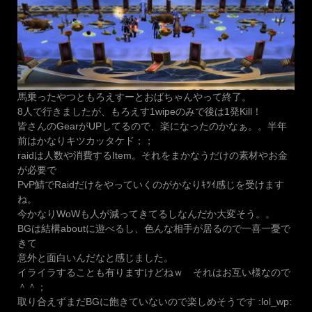
馬乗ったやつともろえすーとおばちゃんやって終了。
8人で行きましたが、もろえす1wipeのみで後は1発Kill！
皆さんのGearがUPしてるので、楽になったのかなぁ。。半年
前はかなりキツカッタケド；；
raidは人数や消費するItem。それをまかなうだけの素材やお金
が必要で
PvP鯖でRaidだけをやっていくのがかなりｷﾂｲ感じを受けます
ね。
今かなりWoWも人が減ってきてるしなんだか大変そう。。
BGは結構aboutに遊べるし、色んな相手が居るので一喜一憂で
きて
意外と面白いんだなと感じました。
イライラすることも有りますけどねｗ それはお互い様なので
＾＾；
取り合えずまだBGに飽きていないので楽しめそうです :lol_wp: