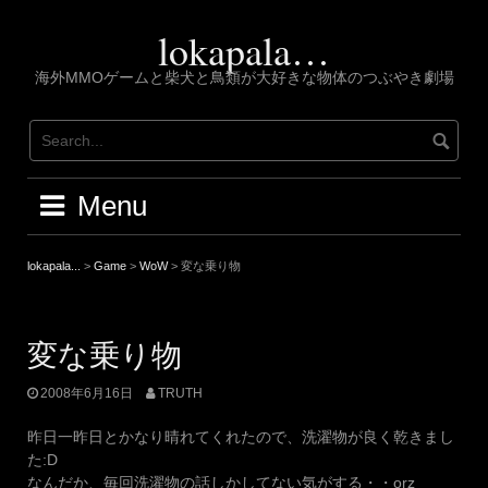
Skip
to
lokapala…
content
海外MMOゲームと柴犬と鳥類が大好きな物体のつぶやき劇場
Menu
lokapala...
>
Game
>
WoW
>
変な乗り物
変な乗り物
2008年6月16日
TRUTH
昨日一昨日とかなり晴れてくれたので、洗濯物が良く乾きまし
た:D
なんだか、毎回洗濯物の話しかしてない気がする・・orz