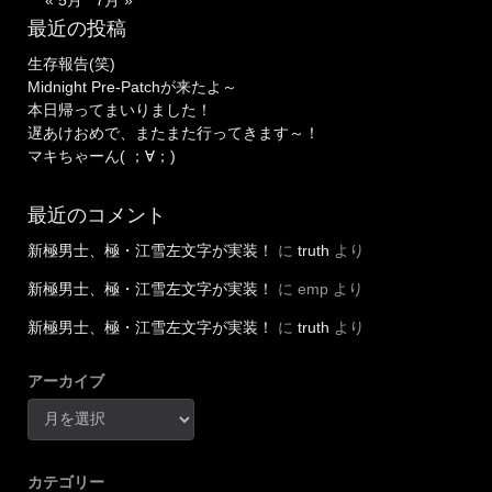
« 5月
7月 »
最近の投稿
生存報告(笑)
Midnight Pre-Patchが来たよ～
本日帰ってまいりました！
遅あけおめで、またまた行ってきます～！
マキちゃーん( ；∀；)
最近のコメント
新極男士、極・江雪左文字が実装！
に
truth
より
新極男士、極・江雪左文字が実装！
に
emp
より
新極男士、極・江雪左文字が実装！
に
truth
より
アーカイブ
カテゴリー