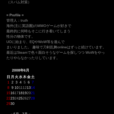
（スパム対策）
= Profile =
管理人：truth
海外(主に英語圏)のMMOゲームが好きで
最終的に何時もそこに行き着いてしまう
性分の物体です。
UOに始まり、EQやWoW等を遊んで
まいりました。 趣味で刀剣乱舞onlineはずっと続けています。
最近はSteamで色々面白そうなゲームを探しつつ WoWをやっ
たりやらなかったりしています。
2008年6月
日
月
火
水
木
金
土
1
2
3
4
5
6
7
8
9
10
11
12
13
14
15
16
17
18
19
20
21
22
23
24
25
26
27
28
29
30