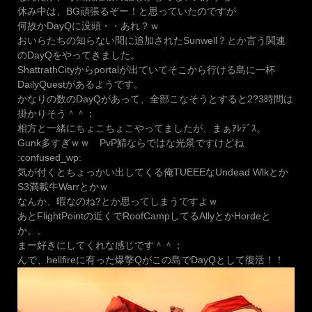
休み中は、BG頑張るぞー！と思っていたのですが
何故かDayQに没頭・・あれ？ｗ
おいらたちの知らない間に追加されたSunwell？とか言う関連
のDayQをやってきました。
ShattrathCityからportalが出ていてそこから行ける島に一杯
DailyQuestがあるようです。
かなりの数のDayQがあって、全部こなそうとすると2?3時間は
掛かりそう＾＾；
相方と一緒にちょこちょこやってましたが、まぁｱﾚﾃﾞｽ。
Gunk多すぎｗｗ PvP鯖ならではな光景ですけどね
:confused_wp:
気が付くとちょっかい出してくる俺TUEEEなUndead Wlkとか
S3満載牛Warrとかｗ
なんか、暇なのね?とか思ってしまうですよｗ
あとFlightPointの近くでRoofCampしてるAllyとかHordeと
か。。
まー好きにしてくれな感じです＾＾；
んで、hellfireに有った爆撃Qがこの島でDayQとして復活！！