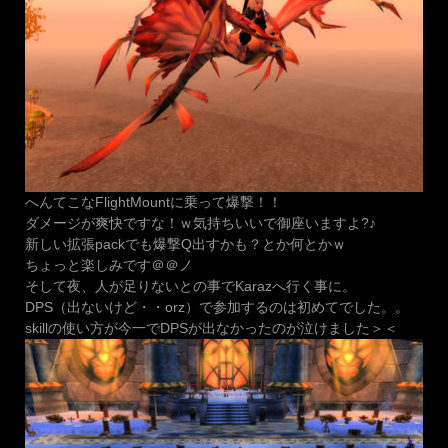
へんてこなFlightMountに乗って爆撃！！
ダメージが爽快ですな！ｗ気持ちいいで御座いますよ?♪
新しい拡張packでも爆撃Q出すかも？とか何とかｗ
ちょっと楽しみです＠＠ノ
そして夜、人が足りないとの事でKarazへ行く事に。
DPS（出ないけど・・orz）で参加するのは初めてでした。。
skillの使い方が今一でDPSが出なかったのが泣けました＞＜