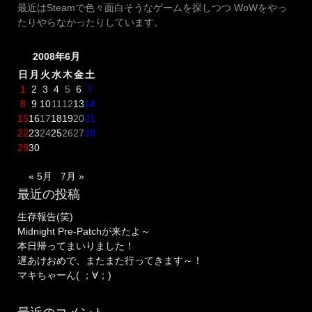
最近はSteamで色々面白そうなゲームを探しつつ WoWをやっ
たりやらなかったりしています。
2008年6月
日
月
火
水
木
金
土
1
2
3
4
5
6
7
8
9
10
11
12
13
14
15
16
17
18
19
20
21
22
23
24
25
26
27
28
29
30
« 5月
7月 »
最近の投稿
生存報告(笑)
Midnight Pre-Patchが来たよ～
本日帰ってまいりました！
遅あけおめで、またまた行ってきます～！
マキちゃーん( ；∀；)
最近のコメント