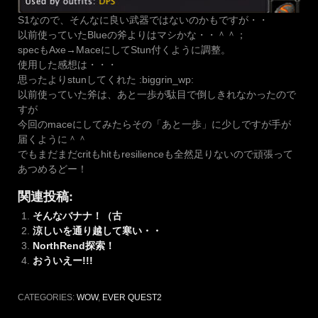
S1なので、そんなに良い武器ではないのかもですが・・
以前使っていたBlueの斧よりはマシかな・・＾＾；
specもAxe→MaceにしてStun付くように調整。
使用した感想は・・・
思ったよりstunしてくれた :biggrin_wp:
以前使っていた斧は、あと一歩が駄目で倒しきれなかったので
すが
今回のmaceにしてみたらその「あと一歩」に少しですが手が
届くように＾＾
でもまだまだcritもhitもresilienceも全然足りないので頑張って
あつめるどー！
関連投稿:
そんなバナナ！（古
涼しいを通り越して寒い・・
NorthRend探索！
おういえー!!!
CATEGORIES:
WOW
,
EVER QUEST2