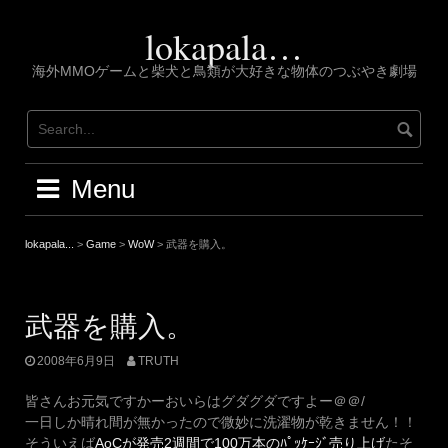
Skip
to
lokapala…
content
海外MMOゲームと柴犬と鳥類が大好きな物体のつぶやき劇場
Menu
lokapala...
>
Game
>
WoW
>
武器を購入。
武器を購入。
2008年6月9日
TRUTH
皆さんお元気ですかーおいらはグダグダですよー＠＠/
一日しか晴れ間が無かったので微妙に洗濯物が乾きません！！
そういえば
AoCが発売2週間で100万本のﾊﾟｯｹｰｼﾞ売り上げ
たそ