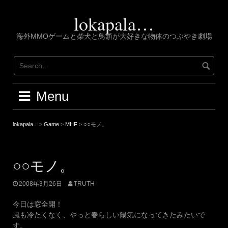
Skip
to
lokapala…
content
海外MMOゲームと柴犬と鳥類が大好きな物体のつぶやき劇場
Menu
lokapala...
>
Game
>
MHF
>
○○モノ。
○○モノ。
2008年3月26日
TRUTH
今日は窓全開！
風も冷たくなく、やっと春らしい陽気になってきたみたいで
す。