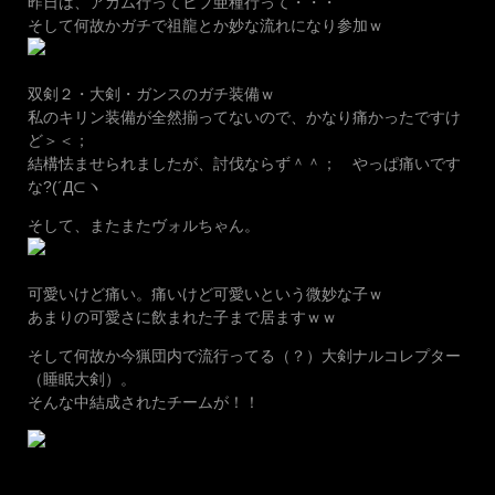
昨日は、アカム行ってヒプ亜種行って・・・
そして何故かガチで祖龍とか妙な流れになり参加ｗ
双剣２・大剣・ガンスのガチ装備ｗ
私のキリン装備が全然揃ってないので、かなり痛かったですけ
ど＞＜；
結構怯ませられましたが、討伐ならず＾＾； やっぱ痛いです
な?(´Д⊂ヽ
そして、またまたヴォルちゃん。
可愛いけど痛い。痛いけど可愛いという微妙な子ｗ
あまりの可愛さに飲まれた子まで居ますｗｗ
そして何故か今猟団内で流行ってる（？）大剣ナルコレプター
（睡眠大剣）。
そんな中結成されたチームが！！