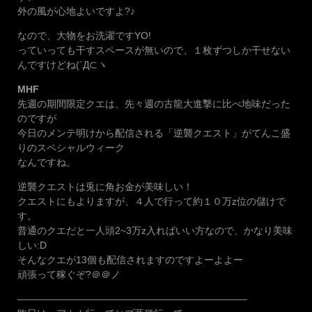
外の風が心地よいですよ?♪
なので、大物をお洗濯ですYO!
っていっても干すスペースが無いので、１枚ずつしか干せない
んですけどね(´Д⊂ヽ
MHF
先週の期間限定クエは、先々週の古龍大進撃に比べ地味だった
のですが
今日のメンテ明けから配信される「逆襲クエスト」がてんこ盛
りのスペシャルウィーク
なんですね。
逆襲クエストは兎に角お金が美味しい！
クエストにもよりますが、４人で行って約１０万z位の儲けで
す。
普通のクエだと一人頭2~3万z入ればいい方なので、かなり美味
しい:D
そんなクエが13個も配信されますのですよーよよー
頑張って稼ぐぞ?＠＠ノ
———————————————————————–