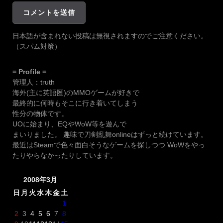
日本語が含まれない投稿は無視されますのでご注意ください。
（スパム対策）
= Profile =
管理人：truth
海外(主に英語圏)のMMOゲームが好きで
最終的に何時もそこに行き着いてしまう
性分の物体です。
UOに始まり、EQやWoW等を遊んで
まいりました。 趣味で刀剣乱舞onlineはずっと続けています。
最近はSteamで色々面白そうなゲームを探しつつ WoWをやっ
たりやらなかったりしています。
2008年3月
日
月
火
水
木
金
土
1
2
3
4
5
6
7
8