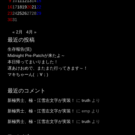
9
10
11
12
13
14
15
16
17
18
19
20
21
22
23
24
25
26
27
28
29
30
31
« 2月
4月 »
最近の投稿
生存報告(笑)
Midnight Pre-Patchが来たよ～
本日帰ってまいりました！
遅あけおめで、またまた行ってきます～！
マキちゃーん( ；∀；)
最近のコメント
新極男士、極・江雪左文字が実装！
に
truth
より
新極男士、極・江雪左文字が実装！
に
emp
より
新極男士、極・江雪左文字が実装！
に
truth
より