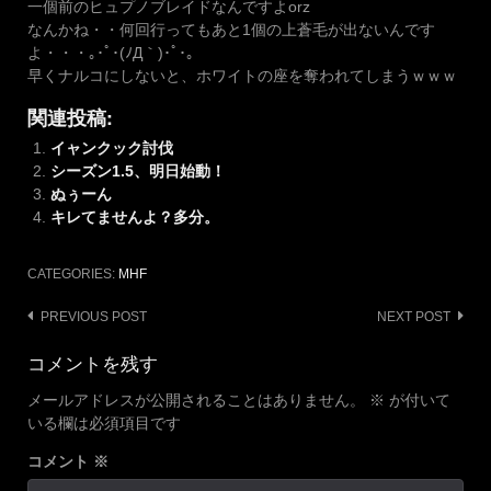
一個前のヒュプノブレイドなんですよorz
なんかね・・何回行ってもあと1個の上蒼毛が出ないんです
よ・・・｡･ﾟ･(ﾉД｀)･ﾟ･｡
早くナルコにしないと、ホワイトの座を奪われてしまうｗｗｗ
関連投稿:
イャンクック討伐
シーズン1.5、明日始動！
ぬぅーん
キレてませんよ？多分。
CATEGORIES:
MHF
Post
PREVIOUS POST
NEXT POST
navigation
コメントを残す
メールアドレスが公開されることはありません。
※
が付いて
いる欄は必須項目です
コメント
※