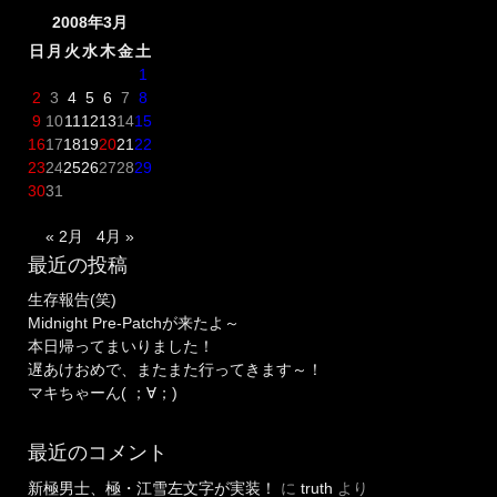
2008年3月
日
月
火
水
木
金
土
1
2
3
4
5
6
7
8
9
10
11
12
13
14
15
16
17
18
19
20
21
22
23
24
25
26
27
28
29
30
31
« 2月
4月 »
最近の投稿
生存報告(笑)
Midnight Pre-Patchが来たよ～
本日帰ってまいりました！
遅あけおめで、またまた行ってきます～！
マキちゃーん( ；∀；)
最近のコメント
新極男士、極・江雪左文字が実装！
に
truth
より