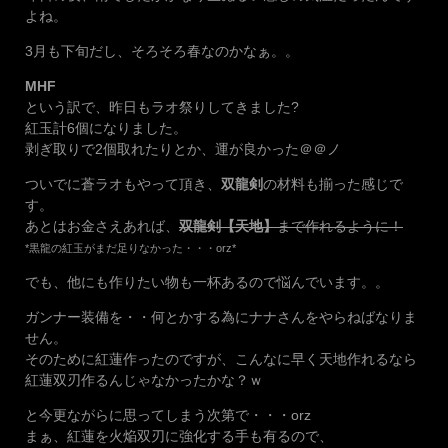
よね。
3月も下旬だし、そろそろ春なのかなぁ。。
MHF
という訳で、昨日もラオ祭りしてきました?
紅玉計6個になりました。
剥ぎ取りで2個取れたりとか、運が良かった＠＠ノ
ついでに蒼ラオもやって頂き、
双龍剣
の材料も揃った感じで
す。
あとはお金さえあれば、
双龍剣【天地】
まで作れるように！
*黒龍の紅玉がまだ足りなかった・・・orz*
でも、他にも作りたい物も一杯あるので悩んでいます。。
ガンナー装備を・・何とかする為にナナさんをやらねばなりま
せん。
そのために紅蓮作ったのですが、こんなに早く天地作れるなら
紅蓮双刃作るんじゃなかったかな？ｗ
と今更ながらに思ってしまう次第で・・・orz
まぁ、紅蓮を火焔双刃に強化する手も有るので、