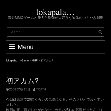
Skip
to
lokapala…
content
海外MMOゲームと柴犬と鳥類が大好きな物体のつぶやき劇場
Menu
lokapala...
>
Game
>
MHF
>
初アカム?
初アカム?
2008年3月15日
TRUTH
今日は東京で20度くらいの気温になると朝のラジオで言ってい
ました。
昨日の夜、雨でしたがかなり生ぬるい感じの気温だったんです