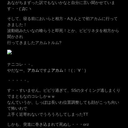
あながちまずった訳でもないかなと自分に言い聞かせていま
す・・(´Д⊂ヽ
そして、寝る前においらと相方・Aさんとで初アカムに行って
きました！
波動砲みたいなの喰らうと即死！とか、ビビリネタを相方から
聞かされ
行ってきましたアカムトルム?
ナニコレ・・。
やだなー、
アカム
ですよ
アカム
！！(；´∀｀)
・・・・・。
す・・すいません。ビビリ過ぎて、SSのタイミング逃しまくり
でまともなのコレしかｗｗ
なんていうか、しっぽは長いわ位置調整しても顔がこっち向い
て怖いわで
上手く近寄れないでうろうろしてしまったTT
しかも、突進に巻き込まれて死ぬし・・・orz