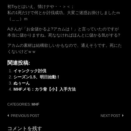
初Tryとはいえ、情けナや・・＞＜；
私の1死だけで何とか討伐成功。大変ご迷惑お掛けしましたｍ
（＿＿）ｍ
Aさんが「お金儲かるよ?アカムは！」と言っていたのですが
本当に儲かりますね。死ななければほんとに儲かる気がする?
アカムの素材は結構欲しいかもなので、通えそうです。死にた
くないけどｗｗ
関連投稿:
イャンクック討伐
シーズン1.5、明日始動！
ぬぅーん
MHFメモ：カラ骨【小】入手方法
CATEGORIES:
MHF
Post
PREVIOUS POST
NEXT POST
navigation
コメントを残す