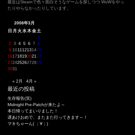
最近はSteamで色々面白そうなゲームを探しつつ WoWをやっ
たりやらなかったりしています。
2008年3月
日
月
火
水
木
金
土
1
2
3
4
5
6
7
8
9
10
11
12
13
14
15
16
17
18
19
20
21
22
23
24
25
26
27
28
29
30
31
« 2月
4月 »
最近の投稿
生存報告(笑)
Midnight Pre-Patchが来たよ～
本日帰ってまいりました！
遅あけおめで、またまた行ってきます～！
マキちゃーん( ；∀；)