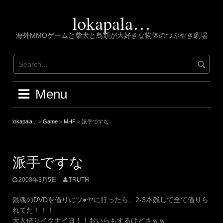
Skip
to
lokapala…
content
海外MMOゲームと柴犬と鳥類が大好きな物体のつぶやき劇場
Menu
lokapala...
>
Game
>
MHF
>
派手ですな
派手ですな
2008年3月5日
TRUTH
銀魂のDVDを借りにツ●ヤに行ったら、2-3本残して全て借りら
れてた！！！
大人借りイクナイヨ！！おいらもするけどさｗｗ