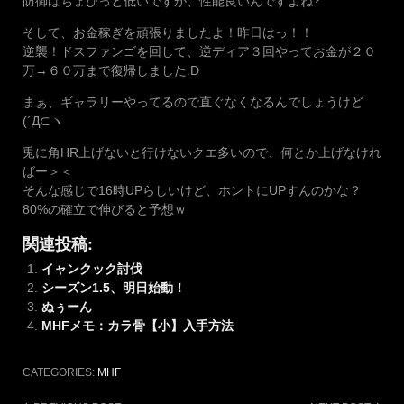
防御はちょびっと低いですが、性能良いんですよね?
そして、お金稼ぎを頑張りましたよ！昨日はっ！！
逆襲！ドスファンゴを回して、逆ディア３回やってお金が２０
万→６０万まで復帰しました:D
まぁ、ギャラリーやってるので直ぐなくなるんでしょうけど
(´Д⊂ヽ
兎に角HR上げないと行けないクエ多いので、何とか上げなけれ
ばー＞＜
そんな感じで16時UPらしいけど、ホントにUPすんのかな？
80%の確立で伸びると予想ｗ
関連投稿:
イャンクック討伐
シーズン1.5、明日始動！
ぬぅーん
MHFメモ：カラ骨【小】入手方法
CATEGORIES:
MHF