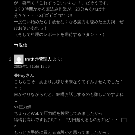
が、妻曰く「これすっごいいいよ！」だそうです。
２?３時間かかる煮込み作業が、20分もあれば十
分？？・・・Σ(ﾟ□ﾟ(ﾟ□ﾟ*)ﾅﾆｰｯ!!
一度使い始めたら手放せなくなる魔力を秘めた圧力鍋、ぜ
ひお使いあれっ！
（そして料理のレポートを期待するワタシ・・）
返信
truth@管理人
より:
2008年1月15日 12:59
◆Feyさん
こちらこそ、あまりお喋り出来なくてすみませんでした＾
＾；
何かやりながらだと、結構お話しするのも難しいですよね
ｗ
>>圧力鍋
ちょっとWebで圧力鍋を検索してみましたがっ
結構お高いですね(´Д⊂ヽ 2万円越えるものが殆ど・・_|￣|
○
もっとお手軽に買える値段かと思ってましたがｗ；