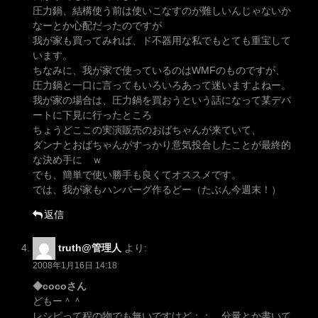
圧力鍋、結構使う前は使いこなすのが難しいんじゃないか
なーとか心配だったのですが
我が家も買ってみれば、ド不器用な私でもとても重宝して
います。
ちなみに、我が家で使っているのはWMFのものですが、
圧力鍋と一口に言ってもいろいろあって迷いますよねー。
我が家の場合は、圧力鍋を買おうという話になって某デパ
ートに下見に行ったところ
ちょうどここの実演販売のおばちゃんが来ていて、
ダンナとおばちゃんがすっかり意気投合したことが最終的
な決め手に ｗ
でも、簡単で使い勝手も良くてオススメです。
では、我が家もハンバーグ作るどー（たぶん今週末！）
返信
truth@管理人
より:
2008年1月16日 14:18
◆cocoさん
どもー＾＾
レシピって程の物でも無いですけど；； 分量とか書いて