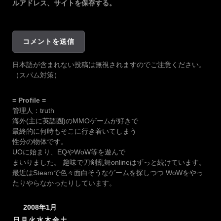
ルアドレス、サイトを保存する。
日本語が含まれない投稿は無視されますのでご注意ください。
（スパム対策）
= Profile =
管理人：truth
海外(主に英語圏)のMMOゲームが好きで
最終的に何時もそこに行き着いてしまう
性分の物体です。
UOに始まり、EQやWoW等を遊んで
まいりました。 趣味で刀剣乱舞onlineはずっと続けています。
最近はSteamで色々面白そうなゲームを探しつつ WoWをやっ
たりやらなかったりしています。
2008年1月
日
月
火
水
木
金
土