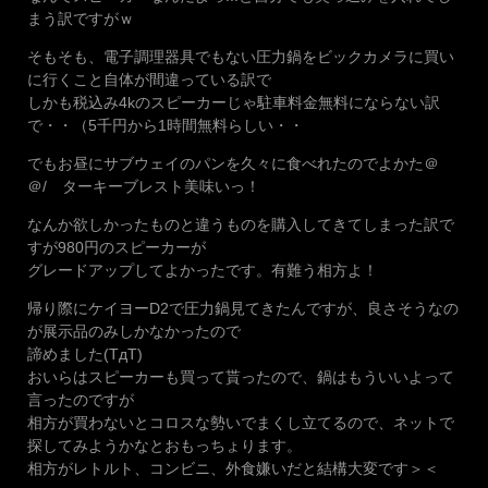
まう訳ですがｗ
そもそも、電子調理器具でもない圧力鍋をビックカメラに買い
に行くこと自体が間違っている訳で
しかも税込み4kのスピーカーじゃ駐車料金無料にならない訳
で・・（5千円から1時間無料らしい・・
でもお昼にサブウェイのパンを久々に食べれたのでよかた＠
＠/ ターキーブレスト美味いっ！
なんか欲しかったものと違うものを購入してきてしまった訳で
すが980円のスピーカーが
グレードアップしてよかったです。有難う相方よ！
帰り際にケイヨーD2で圧力鍋見てきたんですが、良さそうなの
が展示品のみしかなかったので
諦めました(TдT)
おいらはスピーカーも買って貰ったので、鍋はもういいよって
言ったのですが
相方が買わないとコロスな勢いでまくし立てるので、ネットで
探してみようかなとおもっちょります。
相方がレトルト、コンビニ、外食嫌いだと結構大変です＞＜