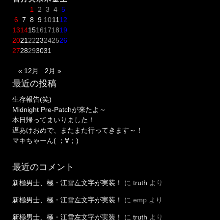
1
2
3
4
5
6
7
8
9
10
11
12
13
14
15
16
17
18
19
20
21
22
23
24
25
26
27
28
29
30
31
« 12月
2月 »
最近の投稿
生存報告(笑)
Midnight Pre-Patchが来たよ～
本日帰ってまいりました！
遅あけおめで、またまた行ってきます～！
マキちゃーん( ；∀；)
最近のコメント
新極男士、極・江雪左文字が実装！
に
truth
より
新極男士、極・江雪左文字が実装！
に
emp
より
新極男士、極・江雪左文字が実装！
に
truth
より