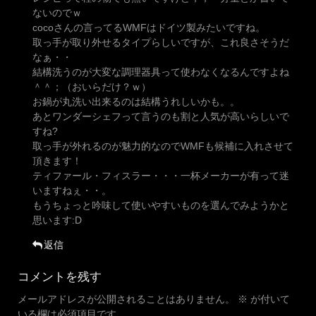
ないのでｗ
cocoさんの言ってるWMFはドイツ製みたいですね。
取っ手が取り外せるタイプらしいですが、これ良さそうだ
なぁ・・
結構洗うのが大変な調理器具って使わなくなるんですよね
＾＾；（おいらだけ？ｗ）
お鍋が丸洗い出来るのは結構うれしいかも。。
あとワンダーシェフって言うのも割と人気が高いらしいで
すね?
取っ手が外れるのが魅力的なのでWMFも候補に入れさせて
頂きます！
ティファール・フィスラー・・・一杯メーカーが有って迷
いますねぇ・・。
もうちょっと吟味して使いやすいものを選んでみようかと
思います:D
返信
コメントを残す
メールアドレスが公開されることはありません。
※
が付いて
いる欄は必須項目です