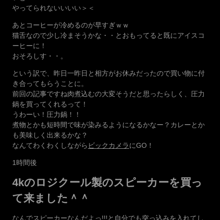
やってられないいいい＞＜
あとコーヒーが冷めるのが早すぎｗｗ
猫舌なので少し冷まそうかな・・とおもってると既にアイスコ
ーヒーに！
おそろしす・・。
という訳で、昨日一昨日と相方がお休みだったので買い物に付
き合ってもらうことに。
前回の記事ですね肉煮込むの大変そうだと思ったらしく、圧力
鍋を買ってくれるって！
うわーい！圧力鍋！！
煮物とかも短時間で味が染みるようになるかなー？カレーとか
も美味しく出来るかな？
なんてわくわくしながら
ビックカメラ
にGO！
1時間後
4kのロジクール製のスピーカーを買っ
て来ました＾＾
なんでスピーカーなんだよっ!!!と自分でも突っ込みを入れてし