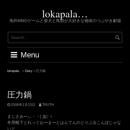
Skip
to
lokapala…
content
海外MMOゲームと柴犬と鳥類が大好きな物体のつぶやき劇場
Menu
lokapala...
>
Diary
>
圧力鍋
圧力鍋
2008年1月15日
TRUTH
まじさみーぃ・・(´Д⊂ヽ
冬用靴下とれっぐおーまーとはんてんのとりぷるこんぼじゃな
いと