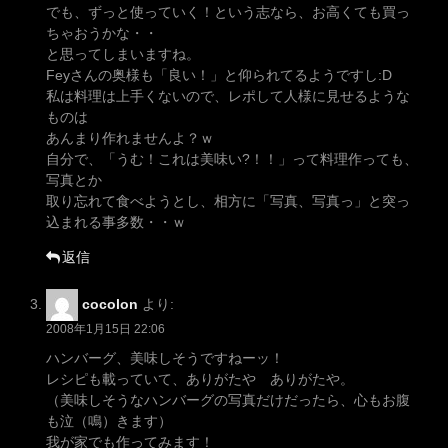
でも、ずっと使っていく！という志なら、お高くても買っ
ちゃおうかな・・
と思ってしまいますね。
Feyさんの奥様も「良い！」と仰られてるようですし:D
私は料理は上手くないので、レポして人様に見せるような
ものは
あんまり作れませんよ？ｗ
自分で、「うむ！これは美味い?！！」って料理作っても、
写真とか
取り忘れて食べようとし、相方に「写真、写真っ」と突っ
込まれる事多数・・ｗ
返信
cocolon
より:
2008年1月15日 22:06
ハンバーグ、美味しそうですねーッ！
レシピも載っていて、ありがたや ありがたや。
（美味しそうなハンバーグの写真だけだったら、心もお腹
も泣（鳴）きます）
我が家でも作ってみます！