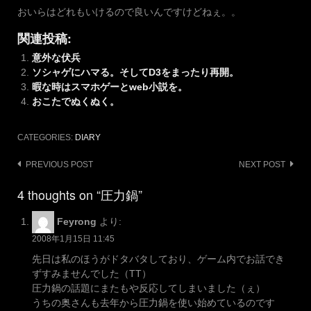
おいらはどれもいけるので良いんですけどねぇ。。
関連投稿:
意外な伏兵
ソシャゲにハマる。そしてD3をまったり再開。
暇な時はスマホゲーとweb小説を。
おこたでぬくぬく。
CATEGORIES:
DIARY
Post
PREVIOUS POST
NEXT POST
navigation
4 thoughts on “圧力鍋”
Feyrong
より:
2008年1月15日 11:45
先日は私のほうがドタバタしており、ゲーム内でお話でき
ずすみませんでした（TT）
圧力鍋の話題にまたもや反応してしまいました（ぇ）
うちの奥さんも去年から圧力鍋を使い始めているのです