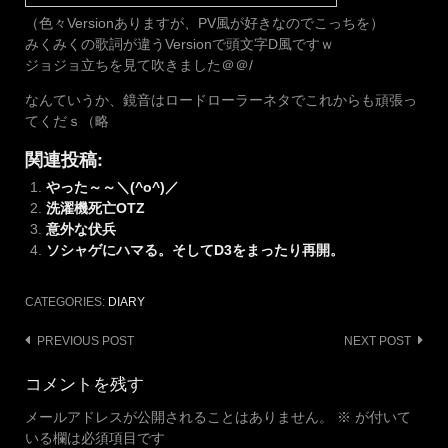
（色々Versionありますが、PV風が好きなのでこっちを）
みくみくの歌詞が違うVersionで頭文字D風ですｗ
ジョジョ立ちを見て吹きました＠＠/
なんていうか、鏡音はロードローラーネタでこれからも頑張っ
てくだｓ（略
関連投稿:
やった～～＼(^o^)／
洗濯機死亡OTZ
意外な伏兵
ソシャゲにハマる。そしてD3をまったり再開。
CATEGORIES:
DIARY
Post
PREVIOUS POST
NEXT POST
navigation
コメントを残す
メールアドレスが公開されることはありません。
※
が付いて
いる欄は必須項目です