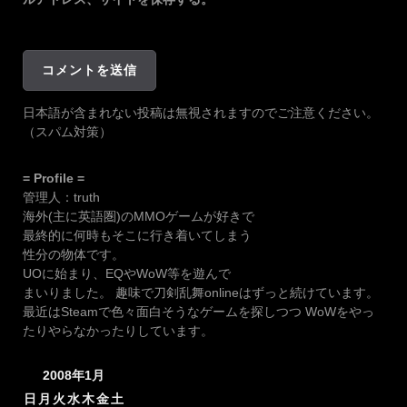
日本語が含まれない投稿は無視されますのでご注意ください。
（スパム対策）
= Profile =
管理人：truth
海外(主に英語圏)のMMOゲームが好きで
最終的に何時もそこに行き着いてしまう
性分の物体です。
UOに始まり、EQやWoW等を遊んで
まいりました。 趣味で刀剣乱舞onlineはずっと続けています。
最近はSteamで色々面白そうなゲームを探しつつ WoWをやっ
たりやらなかったりしています。
2008年1月
日
月
火
水
木
金
土