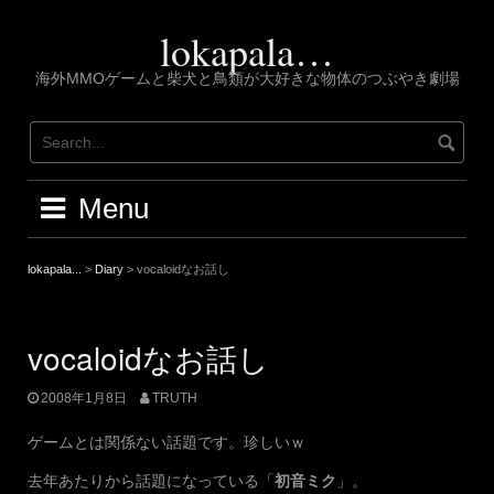
Skip
to
lokapala…
content
海外MMOゲームと柴犬と鳥類が大好きな物体のつぶやき劇場
Menu
lokapala...
>
Diary
>
vocaloidなお話し
vocaloidなお話し
2008年1月8日
TRUTH
ゲームとは関係ない話題です。珍しいｗ
去年あたりから話題になっている「
初音ミク
」。