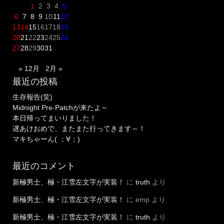
1
2
3
4
5
6
7
8
9
10
11
12
13
14
15
16
17
18
19
20
21
22
23
24
25
26
27
28
29
30
31
« 12月
2月 »
最近の投稿
生存報告(笑)
Midnight Pre-Patchが来たよ～
本日帰ってまいりました！
遅あけおめで、またまた行ってきます～！
マキちゃーん( ；∀；)
最近のコメント
新極男士、極・江雪左文字が実装！
に
truth
より
新極男士、極・江雪左文字が実装！
に
emp
より
新極男士、極・江雪左文字が実装！
に
truth
より