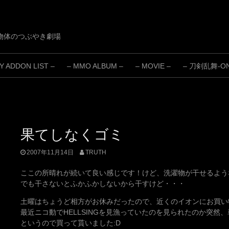
物体のつぶやき劇場
 ADDON LIST –
– MMO ALBUM –
– MOVIE –
– 刀剣乱舞-ONL
果てしなくゴミ
2007年11月14日
TRUTH
ここの所晴れが続いて良い感じです！けど、洗濯物が干せるよう
でも干さないとふかふかしないから干すけど・・・
土曜はちょうど相方がお休みだったので、近くのイオンにお買い
最近ニコ動でHELLSINGを見漁っていたのを見られたのか突然
というので買って貰いました:D