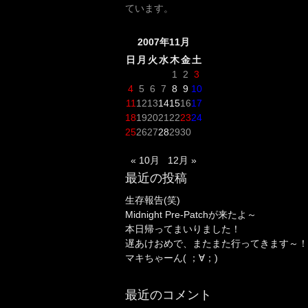
ています。
2007年11月
日
月
火
水
木
金
土
1
2
3
4
5
6
7
8
9
10
11
12
13
14
15
16
17
18
19
20
21
22
23
24
25
26
27
28
29
30
« 10月
12月 »
最近の投稿
生存報告(笑)
Midnight Pre-Patchが来たよ～
本日帰ってまいりました！
遅あけおめで、またまた行ってきます～！
マキちゃーん( ；∀；)
最近のコメント