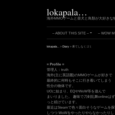
Skip
to
lokapala…
content
海外MMOゲームと柴犬と鳥類が大好きな
– ABOUT THIS SITE –
– WOW MY
+
lokapala...
>
Diary
>
果てしなくゴミ
= Profile =
管理人：truth
海外(主に英語圏)のMMOゲームが好きで
最終的に何時もそこに行き着いてしまう
性分の物体です。
UOに始まり、EQやWoW等を遊んで
まいりました。 趣味で刀剣乱舞onlineはず
っと続けています。
最近はSteamで色々面白そうなゲームを探
しつつ WoWをやったりやらなかったりし