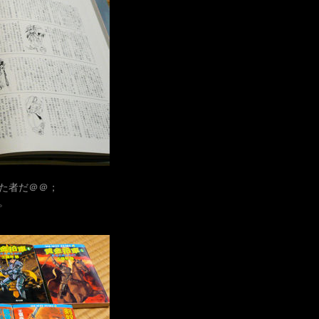
た者だ＠＠；
。