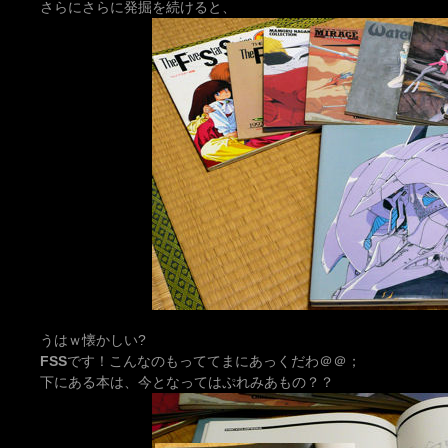
さらにさらに発掘を続けると、
うはｗ懐かしい?
FSS
です！こんなのもっててまにあっくだわ＠＠；
下にある本は、今となってはぷれみあもの？？