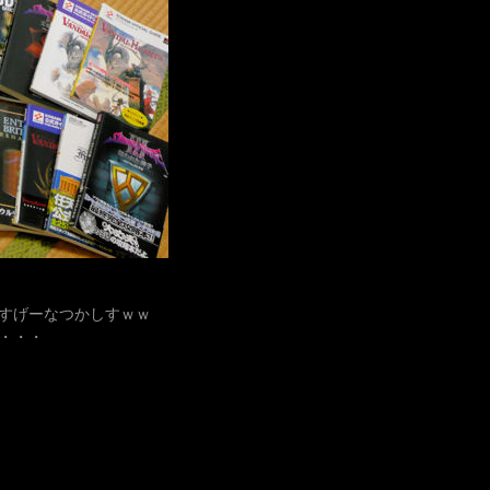
すげーなつかしすｗｗ
・・・