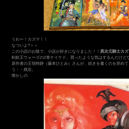
うわー！カズマ！！
なついよ?＞＜
この小説のお陰で、小説が好きになりました！！
異次元騎士カズ
剣奴王ウォーズの2巻ナイケド。買ったような気はするんだけど
原作者の王領時静（藤本ひとみ）さんが、続きを書くのを辞めて
う・・残念。
懐かしの