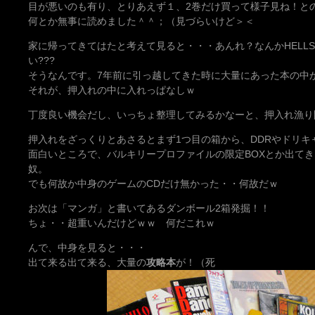
目が悪いのも有り、とりあえず１、2巻だけ買って様子見ね！と
何とか無事に読めました＾＾；（見づらいけど＞＜
家に帰ってきてはたと考えて見ると・・・あんれ？なんかHELLS
い???
そうなんです。7年前に引っ越してきた時に大量にあった本の中
それが、押入れの中に入れっぱなしｗ
丁度良い機会だし、いっちょ整理してみるかなーと、押入れ漁り
押入れをざっくりとあさるとまず1つ目の箱から、DDRやドリ
面白いところで、バルキリープロファイルの限定BOXとか出て
奴。
でも何故か中身のゲームのCDだけ無かった・・何故だｗ
お次は「マンガ」と書いてあるダンボール2箱発掘！！
ちょ・・超重いんだけどｗｗ 何だこれｗ
んで、中身を見ると・・・
出て来る出て来る、大量の
攻略本
が！（死