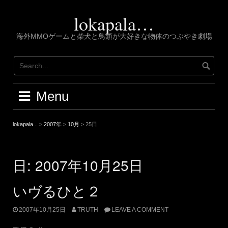
Skip
to
lokapala…
content
海外MMOゲームと柴犬と鳥類が大好きな物体のつぶやき劇場
Menu
lokapala...
>
2007年
>
10月
>
25日
日:
2007年10月25日
いヴるひと２
2007年10月25日
TRUTH
LEAVE A COMMENT