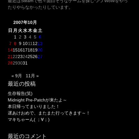
最近はSteamで色々面白そうなゲームを探しつつ WoWをやっ
たりやらなかったりしています。
2007年10月
日
月
火
水
木
金
土
1
2
3
4
5
6
7
8
9
10
11
12
13
14
15
16
17
18
19
20
21
22
23
24
25
26
27
28
29
30
31
« 9月
11月 »
最近の投稿
生存報告(笑)
Midnight Pre-Patchが来たよ～
本日帰ってまいりました！
遅あけおめで、またまた行ってきます～！
マキちゃーん( ；∀；)
最近のコメント