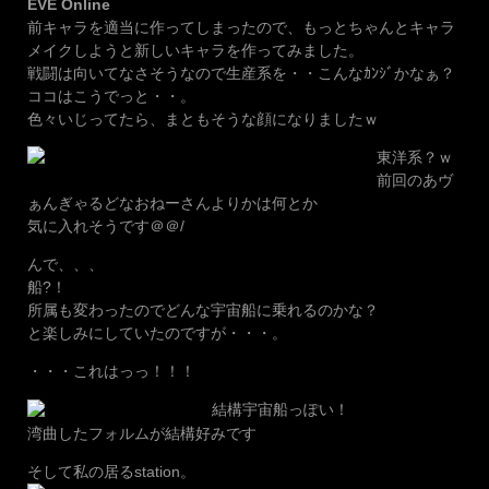
EVE Online
前キャラを適当に作ってしまったので、もっとちゃんとキャラ
メイクしようと新しいキャラを作ってみました。
戦闘は向いてなさそうなので生産系を・・こんなｶﾝｼﾞかなぁ？
ココはこうでっと・・。
色々いじってたら、まともそうな顔になりましたｗ
東洋系？ｗ
前回のあヴ
ぁんぎゃるどなおねーさんよりかは何とか
気に入れそうです＠＠/
んで、、、
船?！
所属も変わったのでどんな宇宙船に乗れるのかな？
と楽しみにしていたのですが・・・。
・・・これはっっ！！！
結構宇宙船っぽい！
湾曲したフォルムが結構好みです
そして私の居るstation。