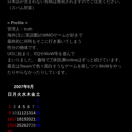
日本語が含まれない投稿は無視されますのでご注意ください。
（スパム対策）
= Profile =
管理人：truth
海外(主に英語圏)のMMOゲームが好きで
最終的に何時もそこに行き着いてしまう
性分の物体です。
UOに始まり、EQやWoW等を遊んで
まいりました。 趣味で刀剣乱舞onlineはずっと続けています。
最近はSteamで色々面白そうなゲームを探しつつ WoWをやっ
たりやらなかったりしています。
2007年9月
日
月
火
水
木
金
土
1
2
3
4
5
6
7
8
9
10
11
12
13
14
15
16
17
18
19
20
21
22
23
24
25
26
27
28
29
30