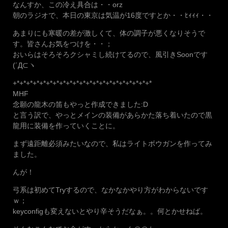
なんすか、この冷え具合は・・orz
朝のラジオで、本日の東京は気温が16度ですとか・・ﾋｨｨｨ・・
あまりにも寒暖の差が激しくて、体の調子が悪くなりそうで
す。皆さんお気をつけを・・；
おいらはそろそろクシャミし続けてるので、風引きSoonです
(´Д⊂ヽ
+*+*+*+*+*+*+*+*+*+*+*+*+*+*+*+*+*+*+*+*+*
MHF
念願の龍木の笛もやっと作成できました:D
と言う訳で、やっとメインの装備があらかた落ち着いたので黒
龍用に装備を作っていくことに。
まず遠距離必須みたいなので、私はライトボウガンを作ってみ
ました。
んが！
弓系は初めてTryするので、なかなかやり方がわからないです
ｗ；
keyconfigも変えないとやり辛そうだなぁ。。何とかせねば。