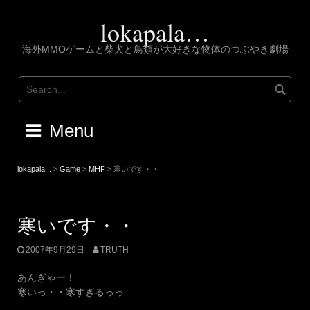
Skip
to
lokapala…
content
海外MMOゲームと柴犬と鳥類が大好きな物体のつぶやき劇場
Menu
lokapala...
>
Game
>
MHF
>
寒いです・・
寒いです・・
2007年9月29日
TRUTH
あんぎゃー！
寒いっ・・寒すぎるっっ