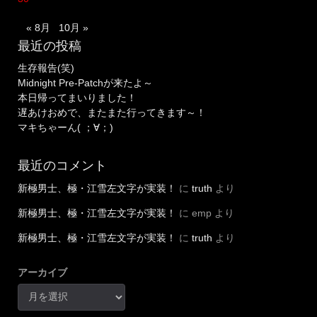
« 8月
10月 »
最近の投稿
生存報告(笑)
Midnight Pre-Patchが来たよ～
本日帰ってまいりました！
遅あけおめで、またまた行ってきます～！
マキちゃーん( ；∀；)
最近のコメント
新極男士、極・江雪左文字が実装！
に
truth
より
新極男士、極・江雪左文字が実装！
に
emp
より
新極男士、極・江雪左文字が実装！
に
truth
より
アーカイブ