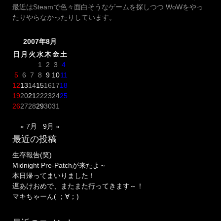
最近はSteamで色々面白そうなゲームを探しつつ WoWをやっ
たりやらなかったりしています。
2007年8月
日
月
火
水
木
金
土
1
2
3
4
5
6
7
8
9
10
11
12
13
14
15
16
17
18
19
20
21
22
23
24
25
26
27
28
29
30
31
« 7月
9月 »
最近の投稿
生存報告(笑)
Midnight Pre-Patchが来たよ～
本日帰ってまいりました！
遅あけおめで、またまた行ってきます～！
マキちゃーん( ；∀；)