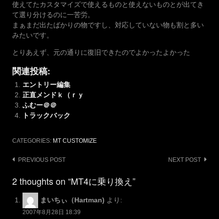
使えてたカスタマイズで使えるものと使えないものとが出てき
て選り分けるのに一苦労。
まぁまだ出たばかりの物ですし、対応していない物も割と多い
みたいです。
とりあえず、元の通りに復旧できたのでよかったよかった
関連投稿:
エントリー編集
正直メンドｋ（ｒｙ
ふむー＠＠
トラックバック
CATEGORIES:
MT CUSTOMIZE
Post
PREVIOUS POST
NEXT POST
navigation
2 thoughts on “MT4に乗り換え”
まいちぃ（Hartman)
より:
2007年8月28日 18:39