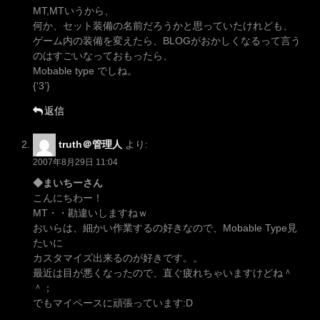
MT,MTいうから、
何か、セット装備の名前だろうかと思っていたけれども、
ゲーム内の装備を変えたら、BLOGがおかしくなるって言う
のはすごいなっておもったら、
Mobable type でしね。
{‘3’}
返信
truth＠管理人
より:
2007年8月29日 11:04
◆まいちーさん
こんにちわー！
MT・・勘違いしますねｗ
おいらは、細かい作業するの好きなので、Mobable Type見
たいに
カスタマイズ出来るのが好きです。。
最近は目が悪くなったので、直ぐ疲れちゃいますけどね＾
＾；
でもマイペースに頑張っています:D