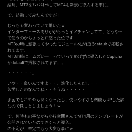
結局、MT3をｱﾝｲﾝｽﾄｰﾙしてMT4を新規に導入する事に。
で、起動してみたんですが！
むっちゃ変わっていて驚いたｗ
インターフェース周りががらっとイメチェンしてて、どうやっ
て使うのかちょっと戸惑った位です
MT3の時に頑張ってやったモジュール化がほぼdefaultで搭載さ
れてます。
MT3の時に、ムズいー！っていってめげずに導入したCaptcha
がdefaultで搭載されてます。。
・・・・・・。
いや・・良いんですよ・・。進化したんだし・・
苦労したのなんてね・・もうね・・・・・
まぁでもﾃﾞｻﾞｲﾝも良くなったし、使いやすさも機能もUPした訳
なので良しとしましょう！ｗ
で、何時もの事ながら小粋空間さんでMT4用のテンプレートが
公開されていたのでさくっと導入。
の予定が、未定でもう大変な事にｗ