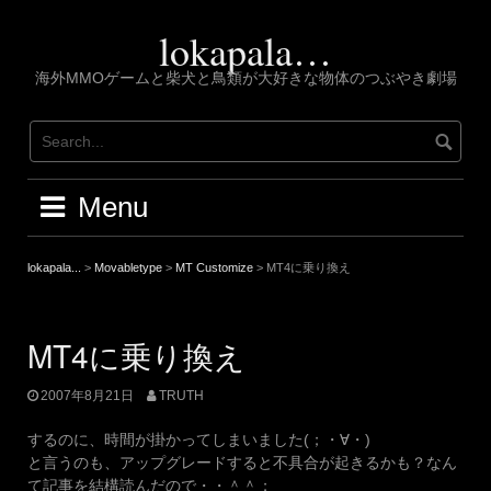
Skip
to
lokapala…
content
海外MMOゲームと柴犬と鳥類が大好きな物体のつぶやき劇場
Menu
lokapala...
>
Movabletype
>
MT Customize
>
MT4に乗り換え
MT4に乗り換え
2007年8月21日
TRUTH
するのに、時間が掛かってしまいました(；・∀・)
と言うのも、アップグレードすると不具合が起きるかも？なん
て記事を結構読んだので・・＾＾；