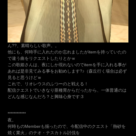
ん??、素晴らしい歌声。。
他にも、何時手に入れたのか忘れましたがitemを持っていたの
で違う曲をリクエストしたりとかｗ
この歌姫さんは、夜にしか現れないのでitemを手に入れる事が
あれば是非見てみる事をお勧めします?♪（森丘行く場合は必ず
見ると思うけどｗ
これで、リオレウスのふつーのと戦える！
配信クエストでいきなり亜種胃からだったから、一体普通のは
どんな感じなんだろ？と興味心身です:3
************
夜。
何時ものMemberも揃ったので、今配信中のクエスト「熱砂を
焼く業火」のテオ・テスカトル討伐を