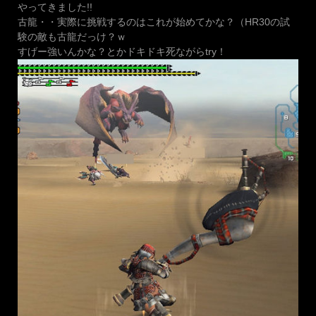
やってきました!!
古龍・・実際に挑戦するのはこれが始めてかな？（HR30の試
験の敵も古龍だっけ？ｗ
すげー強いんかな？とかドキドキ死ながらtry！