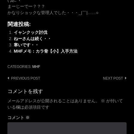
まーじーでー？？？
かなりショックな管理人でした・・・_|￣|……○
関連投稿:
イャンクック討伐
ねーさんは続く・・
寒いです・・
MHFメモ：カラ骨【小】入手方法
CATEGORIES:
MHF
Post
PREVIOUS POST
NEXT POST
navigation
コメントを残す
メールアドレスが公開されることはありません。
※
が付いて
いる欄は必須項目です
コメント
※