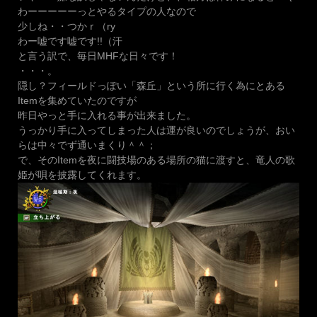
わーーーーーっとやるタイプの人なので
少しね・・つかｒ（ry
わー嘘です嘘です!!（汗
と言う訳で、毎日MHFな日々です！
・・・。
隠し？フィールドっぽい「森丘」という所に行く為にとある
Itemを集めていたのですが
昨日やっと手に入れる事が出来ました。
うっかり手に入ってしまった人は運が良いのでしょうが、おい
らは中々でず通いまくり＾＾；
で、そのItemを夜に闘技場のある場所の猫に渡すと、竜人の歌
姫が唄を披露してくれます。