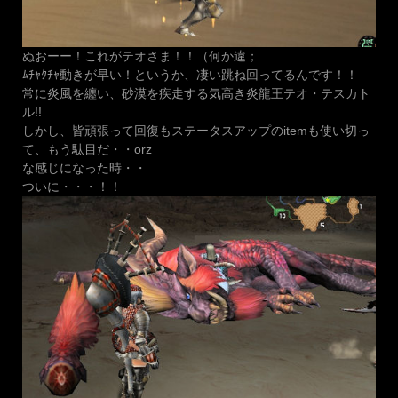
ぬおーー！これがテオさま！！（何か違；
ﾑﾁｬｸﾁｬ動きが早い！というか、凄い跳ね回ってるんです！！
常に炎風を纏い、砂漠を疾走する気高き炎龍王テオ・テスカト
ル!!
しかし、皆頑張って回復もステータスアップのitemも使い切っ
て、もう駄目だ・・orz
な感じになった時・・
ついに・・・！！