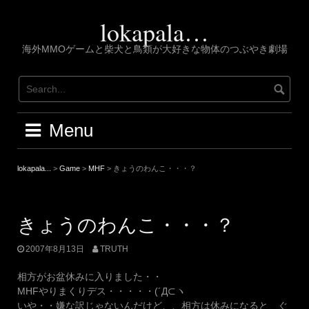
Skip
to
lokapala…
content
海外MMOゲームと柴犬と鳥類が大好きな物体のつぶやき劇場
Menu
lokapala...
>
Game
>
MHF
>
きょうのわんこ・・・？
きょうのわんこ・・・？
2007年8月13日
TRUTH
相方がお盆休みに入りました・・
MHFやりまくりデス・・・・・(´Д⊂ヽ
いや・・嫌な訳じゃないんだけど、、相方は休みになると ぐ