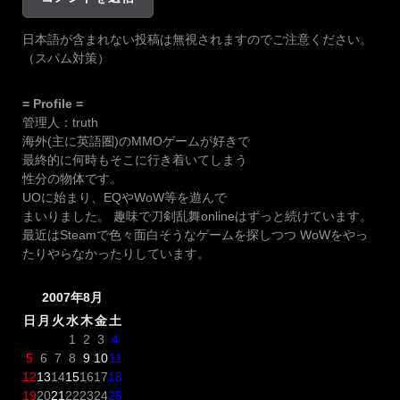
日本語が含まれない投稿は無視されますのでご注意ください。
（スパム対策）
= Profile =
管理人：truth
海外(主に英語圏)のMMOゲームが好きで
最終的に何時もそこに行き着いてしまう
性分の物体です。
UOに始まり、EQやWoW等を遊んで
まいりました。 趣味で刀剣乱舞onlineはずっと続けています。
最近はSteamで色々面白そうなゲームを探しつつ WoWをやっ
たりやらなかったりしています。
2007年8月
日
月
火
水
木
金
土
1
2
3
4
5
6
7
8
9
10
11
12
13
14
15
16
17
18
19
20
21
22
23
24
25