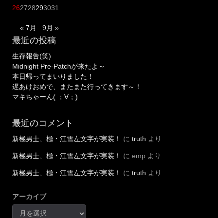
26
27
28
29
30
31
« 7月
9月 »
最近の投稿
生存報告(笑)
Midnight Pre-Patchが来たよ～
本日帰ってまいりました！
遅あけおめで、またまた行ってきます～！
マキちゃーん( ；∀；)
最近のコメント
新極男士、極・江雪左文字が実装！
に
truth
より
新極男士、極・江雪左文字が実装！
に
emp
より
新極男士、極・江雪左文字が実装！
に
truth
より
アーカイブ