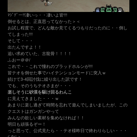
ﾏｼﾞﾃﾞー!!凄いっ・・凄いよ皆!!!
倒せるとは、正直思ってなかった＞＜
お試し程度で、どんな敵か見てくるつもりだったのに・・倒し
てしまった!!!
そして・・・
出たんですよ！！
追い求めていた、古龍骨！！！！
ふおー＠＠/
これで・・これで憧れのブラッドホルンが!!!
皆テオを倒せた事でハイテンションモードに突入ｗ
続けて3-4回討伐に繰り出した訳です！
でも、そのうちテオさまが・・・
楽しそうに砂漠を駆け回るわんこ
に見えてきました・・・ｗ
あまりに楽し過ぎて時間を忘れて遊んでしまいましたが、この
クエストはガンガンやって
みんなの欲しい素材を集めなければ！！
明日も頑張るぞー！
っと思って、公式見たら・・テオ様昨日で終わりらしい・・・
(´Д⊂ヽ