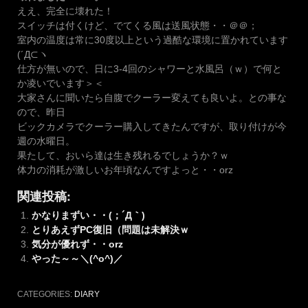
ええ、完全に壊れた！
スイッチは付くけど、でてくる風は送風状態・・＠＠；
室内の温度は常に30度以上という過酷な環境に置かれています
(´Д⊂ヽ
仕方が無いので、日に3-4回のシャワーと水風呂（ｗ）で何と
か凌いでいます＞＜
大家さんに聞いたら自腹でクーラー変えても良いよ。との事な
ので、昨日
ビックカメラでクーラー購入してきたんですが、取り付けが今
週の水曜日。
果たして、おいら達は生き残れるでしょうか？ｗ
体力の消耗が激しいお年頃なんですよっと・・orz
関連投稿:
かなりまずい・・(；´Д｀)
とりあえずPC復旧（問題は未解決ｗ
気分が優れず・・orz
やった～～＼(^o^)／
CATEGORIES:
DIARY