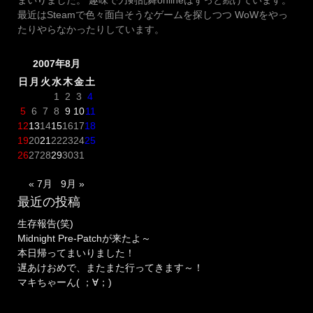
最近はSteamで色々面白そうなゲームを探しつつ WoWをやっ
たりやらなかったりしています。
2007年8月
日
月
火
水
木
金
土
1
2
3
4
5
6
7
8
9
10
11
12
13
14
15
16
17
18
19
20
21
22
23
24
25
26
27
28
29
30
31
« 7月
9月 »
最近の投稿
生存報告(笑)
Midnight Pre-Patchが来たよ～
本日帰ってまいりました！
遅あけおめで、またまた行ってきます～！
マキちゃーん( ；∀；)