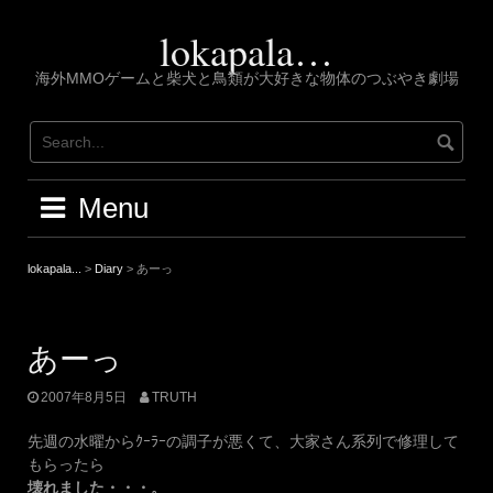
Skip
to
lokapala…
content
海外MMOゲームと柴犬と鳥類が大好きな物体のつぶやき劇場
Menu
lokapala...
>
Diary
>
あーっ
あーっ
2007年8月5日
TRUTH
先週の水曜からｸｰﾗｰの調子が悪くて、大家さん系列で修理して
もらったら
壊れました・・・。