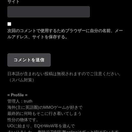
サイト
次回のコメントで使用するためブラウザーに自分の名前、メー
ルアドレス、サイトを保存する。
日本語が含まれない投稿は無視されますのでご注意ください。
（スパム対策）
= Profile =
管理人：truth
海外(主に英語圏)のMMOゲームが好きで
最終的に何時もそこに行き着いてしまう
性分の物体です。
UOに始まり、EQやWoW等を遊んで
まいりました。 趣味で刀剣乱舞onlineはずっと続けています。