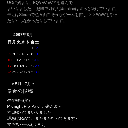
UOに始まり、EQやWoW等を遊んで
まいりました。 趣味で刀剣乱舞onlineはずっと続けています。
最近はSteamで色々面白そうなゲームを探しつつ WoWをやっ
たりやらなかったりしています。
2007年6月
日
月
火
水
木
金
土
1
2
3
4
5
6
7
8
9
10
11
12
13
14
15
16
17
18
19
20
21
22
23
24
25
26
27
28
29
30
« 5月
7月 »
最近の投稿
生存報告(笑)
Midnight Pre-Patchが来たよ～
本日帰ってまいりました！
遅あけおめで、またまた行ってきます～！
マキちゃーん( ；∀；)