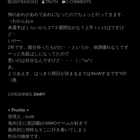
2007年6月16日
TRUTH
2 COMMENTS
例のあれがあれであれになったのでちょっと行ってきます。
（わかんねｗ
来週半ばくらいから２?３週間位かな？上手くいけばですけ
ど；
いやー。
2年です。随分待ったものだ・・というか、体調優れなくてず
ーっと先延ばしになってたので
悪いのは自分なんですけど・・・（；^ω^）
あ。
とりあえず、はっきり期日が決まるまではWoWするですYO!
（廃
CATEGORIES:
DIARY
= Profile =
管理人：truth
海外(主に英語圏)のMMOゲームが好きで
最終的に何時もそこに行き着いてしまう
性分の物体です。