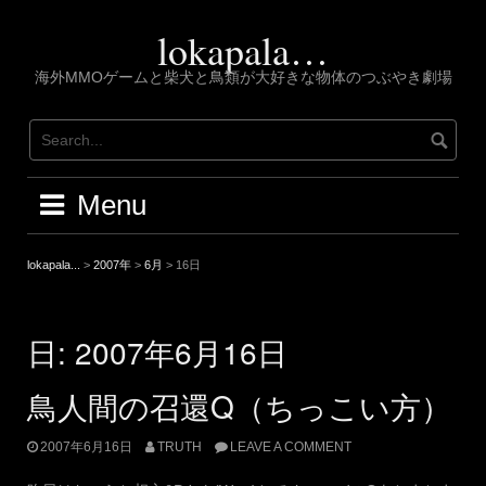
Skip
to
lokapala…
content
海外MMOゲームと柴犬と鳥類が大好きな物体のつぶやき劇場
Menu
lokapala...
>
2007年
>
6月
>
16日
日:
2007年6月16日
鳥人間の召還Q（ちっこい方）
2007年6月16日
TRUTH
LEAVE A COMMENT