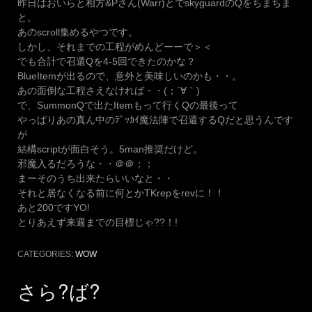
昨日はおいらと相方&Pさん(Warr)とでskyguardのQをちまちま
と。
あのscroll集めるやつです。
しかし、それまでの工程がめんどーーで＞＜
でも合計で召還Qを4-5回できたのかな？
BlueItemが出るので、意外と美味しいのかも・・。
あの面倒な工程さえなければ・・(；´∀｀)
で、SummonQで出たItemもって行くQの最後って
やっぱりあの真ん中のﾃﾞｯｶｲ魔法陣で召還するQだと思うんです
が
結構scriptが面白そう。5man推奨だけど。
邪魔入るだろうな・・＠＠；；
まーそのうち出来たらいいなと・・
それと居なくなる前に何とかTKrepをrevに！！
あと200ですYO!
とりあえず来週までの目標じゃ??！!
CATEGORIES:
WOW
さら?ば?