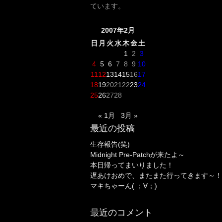
ています。
2007年2月
日
月
火
水
木
金
土
1
2
3
4
5
6
7
8
9
10
11
12
13
14
15
16
17
18
19
20
21
22
23
24
25
26
27
28
« 1月
3月 »
最近の投稿
生存報告(笑)
Midnight Pre-Patchが来たよ～
本日帰ってまいりました！
遅あけおめで、またまた行ってきます～！
マキちゃーん( ；∀；)
最近のコメント