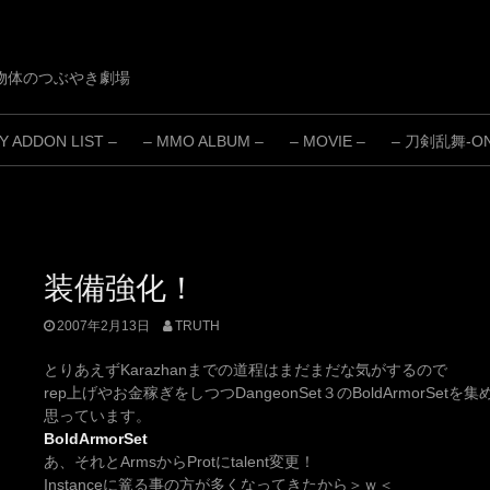
物体のつぶやき劇場
 ADDON LIST –
– MMO ALBUM –
– MOVIE –
– 刀剣乱舞-ONL
装備強化！
2007年2月13日
TRUTH
とりあえずKarazhanまでの道程はまだまだな気がするので
rep上げやお金稼ぎをしつつDangeonSet３のBoldArmorSetを
思っています。
BoldArmorSet
あ、それとArmsからProtにtalent変更！
Instanceに篭る事の方が多くなってきたから＞ｗ＜