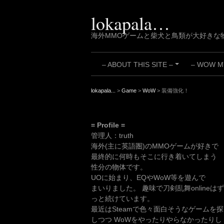
Skip
to
lokapala…
content
海外MMOゲームと柴犬と鳥類が大好きな
– ABOUT THIS SITE –
– WOW MY
+
lokapala...
>
Game
>
WoW
>
装備強化！
= Profile =
管理人：truth
海外(主に英語圏)のMMOゲームが好きで
最終的に何時もそこに行き着いてしまう
性分の物体です。
UOに始まり、EQやWoW等を遊んで
まいりました。 趣味で刀剣乱舞onlineはず
っと続けています。
最近はSteamで色々面白そうなゲームを探
しつつ WoWをやったりやらなかったりし