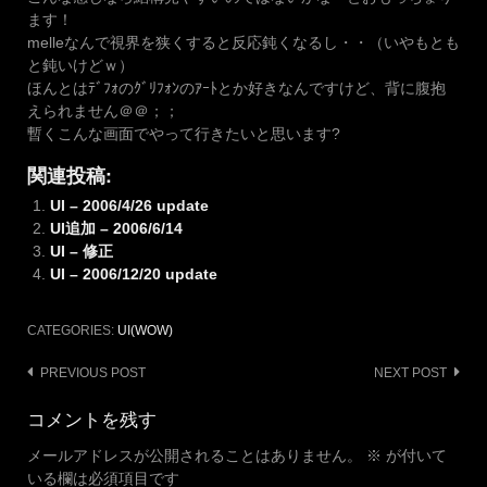
ます！
melleなんで視界を狭くすると反応鈍くなるし・・（いやもとも
と鈍いけどｗ）
ほんとはﾃﾞﾌｫのｸﾞﾘﾌｫﾝのｱｰﾄとか好きなんですけど、背に腹抱
えられません＠＠；；
暫くこんな画面でやって行きたいと思います?
関連投稿:
UI – 2006/4/26 update
UI追加 – 2006/6/14
UI – 修正
UI – 2006/12/20 update
CATEGORIES:
UI(WOW)
Post
PREVIOUS POST
NEXT POST
navigation
コメントを残す
メールアドレスが公開されることはありません。
※
が付いて
いる欄は必須項目です