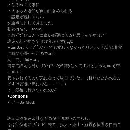
・なるべく簡素に
・大きさ＆場所が自由にきめられる
・設定が難しくない
を重点に探して見ました。
割と有名なDiscord。
これﾃﾞｻﾞｲﾝはカッコ良い部類に入ると思うんですけど
設定が細かすぎて分け分からず(´Д⊂
MainBarがｼｪｲﾌﾟﾟｼﾌﾄしても変わらなかったりとか、設定に非常
に時間が掛かったのでout
続いて、BidMod。
簡素で設定も分かりやすいﾉが特徴なんですけど、設定barが常
に画面に
表示されてるのが気になって駄目でした。（折りたたみ式なん
ですけど凄い気になる・・；；）
で、最後に行きついたのが
●Bongons
というBarMod。
設定は簡単＆余計なものが一切無いのでｽｯｷﾘ。
ほぼ部位別にｾﾊﾟﾚｰﾄ出来て、拡大・縮小・縦置き横置き自由自