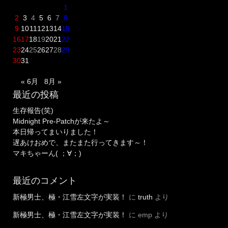
1
2
3
4
5
6
7
8
9
10
11
12
13
14
15
16
17
18
19
20
21
22
23
24
25
26
27
28
29
30
31
« 6月
8月 »
最近の投稿
生存報告(笑)
Midnight Pre-Patchが来たよ～
本日帰ってまいりました！
遅あけおめで、またまた行ってきます～！
マキちゃーん( ；∀；)
最近のコメント
新極男士、極・江雪左文字が実装！
に
truth
より
新極男士、極・江雪左文字が実装！
に
emp
より