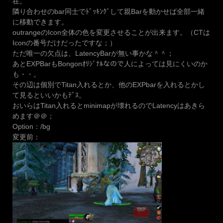
在。
隣り合わせのbar同士でﾄﾞｯｷﾝｸﾞして親Barを動かせば全部一緒
に移動できます。
outrangeのIcon全体の色を変更させることが出来ます。（CTは
Iconの番号だけだったですな；）
ただ唯一の欠点は、LatencyBarが無い事かな＾＾；
あとEXPBarもBongonｵﾘｼﾞﾅﾙなので人によっては見にくいのか
も・・。
その辺は個別でTitan入れるとか、他のEXPbarを入れるとかし
て見るといいかもﾃﾞｽ。
おいらはTitan入れるとminimapが壊れるのでLatencyはあきら
めます＠＠；
Option：/bg
変更前：