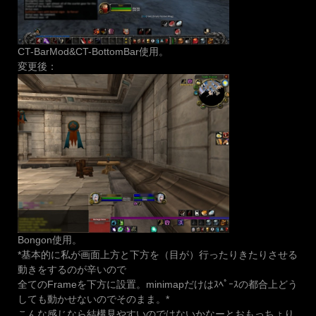
CT-BarMod&CT-BottomBar使用。
変更後：
Bongon使用。
*基本的に私が画面上方と下方を（目が）行ったりきたりさせる
動きをするのが辛いので
全てのFrameを下方に設置。minimapだけはｽﾍﾟｰｽの都合上どう
しても動かせないのでそのまま。*
こんな感じなら結構見やすいのではないかなーとおもっちょり