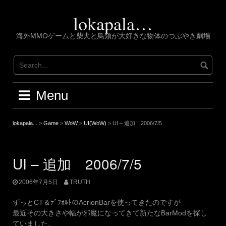
Skip
to
lokapala…
content
海外MMOゲームと柴犬と鳥類が大好きな物体のつぶやき劇場
Menu
lokapala...
>
Game
>
WoW
>
UI(WoW)
>
UI – 追加 2006/7/5
UI – 追加 2006/7/5
2006年7月5日
TRUTH
ずっとCT＆ﾃﾞﾌｫﾙﾄのAcrionBarを使ってきたのですが
最近その大きさや幅が邪魔になってきて新たなBarModを探し
ていました。