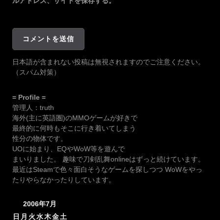
ルアドレス、サイトを保存する。
日本語が含まれない投稿は無視されますのでご注意ください。
（スパム対策）
= Profile =
管理人：truth
海外(主に英語圏)のMMOゲームが好きで
最終的に何時もそこに行き着いてしまう
性分の物体です。
UOに始まり、EQやWoW等を遊んで
まいりました。 趣味で刀剣乱舞onlineはずっと続けています。
最近はSteamで色々面白そうなゲームを探しつつ WoWをやっ
たりやらなかったりしています。
2006年7月
日
月
火
水
木
金
土