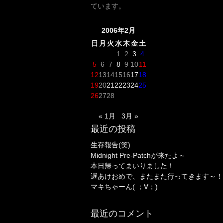
ています。
2006年2月
日
月
火
水
木
金
土
1
2
3
4
5
6
7
8
9
10
11
12
13
14
15
16
17
18
19
20
21
22
23
24
25
26
27
28
« 1月
3月 »
最近の投稿
生存報告(笑)
Midnight Pre-Patchが来たよ～
本日帰ってまいりました！
遅あけおめで、またまた行ってきます～！
マキちゃーん( ；∀；)
最近のコメント