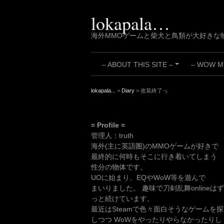
Skip
to
lokapala…
content
海外MMOゲームと柴犬と鳥類が大好きな
– ABOUT THIS SITE –
– WOW MY
+
lokapala...
>
Diary
>
改装終了っ
= Profile =
管理人：truth
海外(主に英語圏)のMMOゲームが好きで
最終的に何時もそこに行き着いてしまう
性分の物体です。
UOに始まり、EQやWoW等を遊んで
まいりました。 趣味で刀剣乱舞onlineはず
っと続けています。
最近はSteamで色々面白そうなゲームを探
しつつ WoWをやったりやらなかったりし