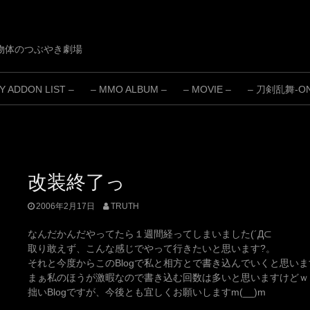
物体のつぶやき劇場
 ADDON LIST –
– MMO ALBUM –
– MOVIE –
– 刀剣乱舞-ONL
改装終了っ
2006年2月17日
TRUTH
なんだかんだやってたら１週間経ってしまいました(´Д⊂
取り敢えず、こんな感じでやって行きたいと思います?。
それと今度からこのBlogで私と相方とで書き込んでいくと思いま
まぁ私のほうが激暇なので書き込む回数は多いと思いますけどｗ
拙いBlogですが、今後とも宜しくお願いしますm(__)m