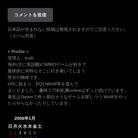
日本語が含まれない投稿は無視されますのでご注意ください。
（スパム対策）
= Profile =
管理人：truth
海外(主に英語圏)のMMOゲームが好きで
最終的に何時もそこに行き着いてしまう
性分の物体です。
UOに始まり、EQやWoW等を遊んで
まいりました。 趣味で刀剣乱舞onlineはずっと続けています。
最近はSteamで色々面白そうなゲームを探しつつ WoWをやっ
たりやらなかったりしています。
2006年1月
日
月
火
水
木
金
土
1
2
3
4
5
6
7