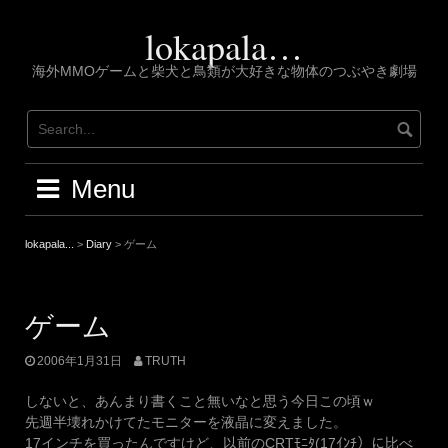
Skip
to
lokapala…
content
海外MMOゲームと柴犬と鳥類が大好きな物体のつぶやき劇場
Menu
lokapala...
>
Diary
>
ゲーム
ゲーム
2006年1月31日
TRUTH
しないと、あんまり書くこと無いなと思う今日この頃ｗ
先週半壊れかけてたモニターを液晶に変えました。
17インチを買ったんですけど、以前のCRTﾓﾆﾀ(17ｲﾝﾁ）に比べ