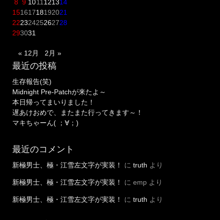
8
9
10
11
12
13
14
15
16
17
18
19
20
21
22
23
24
25
26
27
28
29
30
31
« 12月
2月 »
最近の投稿
生存報告(笑)
Midnight Pre-Patchが来たよ～
本日帰ってまいりました！
遅あけおめで、またまた行ってきます～！
マキちゃーん( ；∀；)
最近のコメント
新極男士、極・江雪左文字が実装！
に
truth
より
新極男士、極・江雪左文字が実装！
に
emp
より
新極男士、極・江雪左文字が実装！
に
truth
より