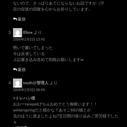
ないので、さっぱりあてにならないお話ですが（汗
目の症状の回復を心からお祈りしています。
返信
Elice
より:
2006年2月2日 13:43
勢いで書いてしまった
今は反省している
上記書き込み含めて削除お願いしますw
返信
truth@管理人
より:
2006年2月3日 08:49
>トレハン様
おおーrarepetげちゅおめでとう御座います！！
winterspringだと猫かな？あそこ60の猫とか
北のほうに居ましたよね?五日間の張り込みご苦労様でした
ｗ