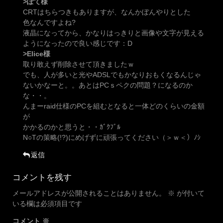
>ぽて様
CRTはちらつきもありますが、なんかぼんやりとした
色なんですよね?
液晶になってから、かなりはっきりと画像や文字が見える
ようになったので良い感じです：D
>Elice様
取り敢えず削除させて頂きましたｗ
でも、人が多いと光やADSLでもかなりおもくなるんじゃ
ないかなーと。。あとはPCｓペクの問題？になるのか
な・・。
んまーraid仕様のPCを組むとなると一体どのくらいの金額
が
かかるのかと思うと・・ｶﾞｸﾌﾞﾙ
N○Tの策略(!?)にめげずに頑張ってください（＞ｗ＜）ﾉｼ
返信
コメントを残す
メールアドレスが公開されることはありません。
※
が付いて
いる欄は必須項目です
コメント
※