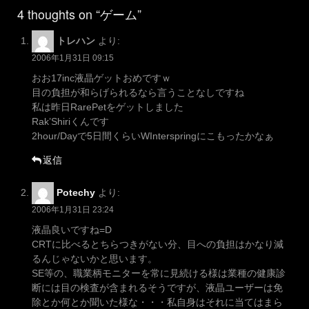
navigation
4 thoughts on “ゲーム”
トレハン
より:
2006年1月31日 09:15
おお17inc液晶ゲットおめですｗ
目の負担が和らげられるなら言うことなしですね
私は昨日RarePetをゲットしました
Rak’Shiriくんです
2hour/Dayで5日間くらいWInterspringにこもったかなぁ
返信
Potechy
より:
2006年1月31日 23:24
液晶良いですね=D
CRTに比べるとちらつきがない分、目への負担はかなり減
るんじゃないかと思います。
SE等の、職業柄モニターを常に見続ける様は業種の健康診
断には目の検査が含まれるそうですが、液晶ユーザーは免
除とか何とか聞いた様な・・・私自身はそれに当てはまら