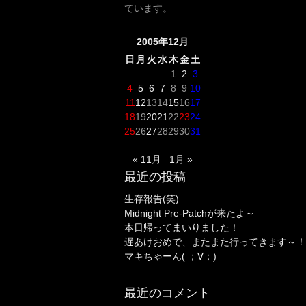
ています。
2005年12月
日
月
火
水
木
金
土
1
2
3
4
5
6
7
8
9
10
11
12
13
14
15
16
17
18
19
20
21
22
23
24
25
26
27
28
29
30
31
« 11月
1月 »
最近の投稿
生存報告(笑)
Midnight Pre-Patchが来たよ～
本日帰ってまいりました！
遅あけおめで、またまた行ってきます～！
マキちゃーん( ；∀；)
最近のコメント