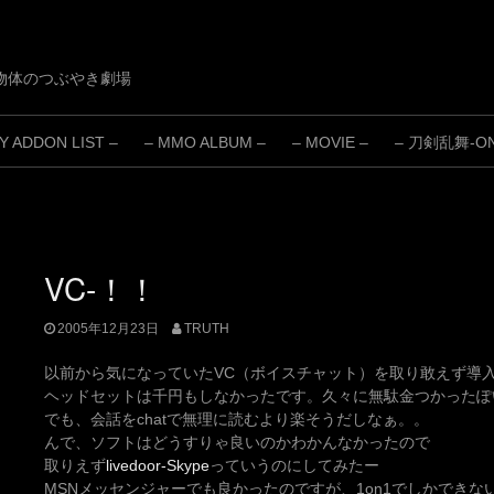
物体のつぶやき劇場
 ADDON LIST –
– MMO ALBUM –
– MOVIE –
– 刀剣乱舞-ONL
VC-！！
2005年12月23日
TRUTH
以前から気になっていたVC（ボイスチャット）を取り敢えず導
ヘッドセットは千円もしなかったです。久々に無駄金つかったぽ
でも、会話をchatで無理に読むより楽そうだしなぁ。。
んで、ソフトはどうすりゃ良いのかわかんなかったので
取りえず
livedoor-Skype
っていうのにしてみたー
MSNメッセンジャーでも良かったのですが、1on1でしかできな