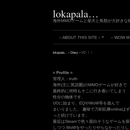
Skip
to
lokapala…
content
海外MMOゲームと柴犬と鳥類が大好きな
– ABOUT THIS SITE –
– WOW MY
+
lokapala...
>
Diary
>
VC-！！
= Profile =
管理人：truth
海外(主に英語圏)のMMOゲームが好きで
最終的に何時もそこに行き着いてしまう
性分の物体です。
UOに始まり、EQやWoW等を遊んで
まいりました。 趣味で刀剣乱舞onlineはず
っと続けています。
最近はSteamで色々面白そうなゲームを探
しつつ WoWをやったりやらなかったりし