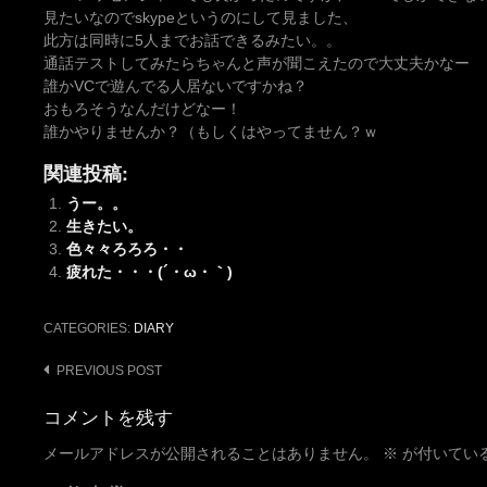
見たいなのでskypeというのにして見ました、
此方は同時に5人までお話できるみたい。。
通話テストしてみたらちゃんと声が聞こえたので大丈夫かなー
誰かVCで遊んでる人居ないですかね？
おもろそうなんだけどなー！
誰かやりませんか？（もしくはやってません？ｗ
関連投稿:
うー。。
生きたい。
色々々ろろろ・・
疲れた・・・(´・ω・｀)
CATEGORIES:
DIARY
Post
PREVIOUS POST
navigation
コメントを残す
メールアドレスが公開されることはありません。
※
が付いてい