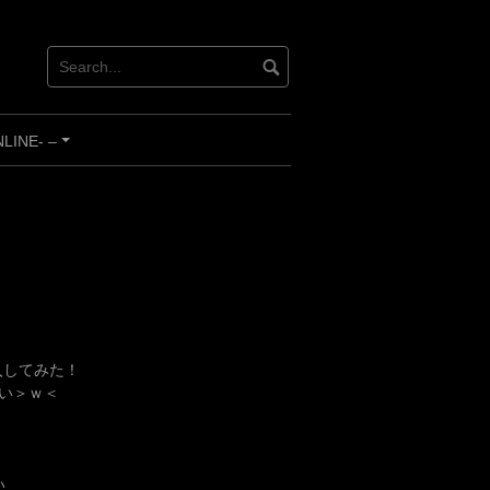
INE- –
+
入してみた！
い＞ｗ＜
い