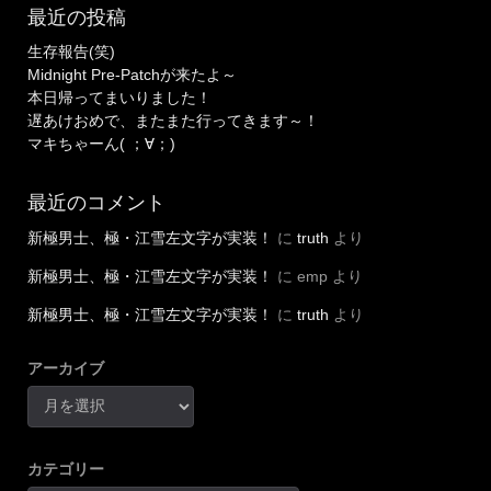
最近の投稿
生存報告(笑)
Midnight Pre-Patchが来たよ～
本日帰ってまいりました！
遅あけおめで、またまた行ってきます～！
マキちゃーん( ；∀；)
最近のコメント
新極男士、極・江雪左文字が実装！
に
truth
より
新極男士、極・江雪左文字が実装！
に
emp
より
新極男士、極・江雪左文字が実装！
に
truth
より
アーカイブ
カテゴリー