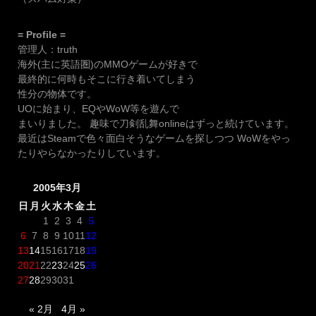
= Profile =
管理人：truth
海外(主に英語圏)のMMOゲームが好きで
最終的に何時もそこに行き着いてしまう
性分の物体です。
UOに始まり、EQやWoW等を遊んで
まいりました。 趣味で刀剣乱舞onlineはずっと続けています。
最近はSteamで色々面白そうなゲームを探しつつ WoWをやっ
たりやらなかったりしています。
2005年3月
日
月
火
水
木
金
土
1
2
3
4
5
6
7
8
9
10
11
12
13
14
15
16
17
18
19
20
21
22
23
24
25
26
27
28
29
30
31
« 2月
4月 »