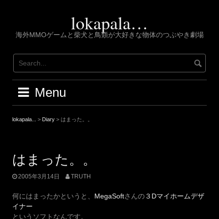
Skip
to
lokapala…
content
海外MMOゲームと柴犬と鳥類が大好きな物体のつぶやき劇場
Menu
lokapala...
>
Diary
>
はまった。。
はまった。。
2005年3月14日
TRUTH
何にはまったかというと、
MegaSoft
さんの
３Dマイホームデザ
イナー
というソフトなんです。