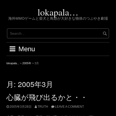
Skip
to
lokapala…
content
海外MMOゲームと柴犬と鳥類が大好きな物体のつぶやき劇場
Menu
lokapala...
>
2005年
>
3月
月:
2005年3月
心臓が飛び出るかと・・
2005年3月28日
TRUTH
LEAVE A COMMENT