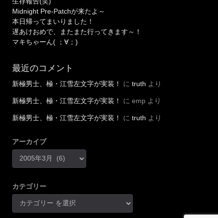
生存報告(笑)
Midnight Pre-Patchが来たよ～
本日帰ってまいりました！
遅あけおめで、またまた行ってきます～！
マキちゃーん( ；∀；)
最近のコメント
新極男士、極・江雪左文字が実装！
に
truth
より
新極男士、極・江雪左文字が実装！
に
emp
より
新極男士、極・江雪左文字が実装！
に
truth
より
アーカイブ
カテゴリー