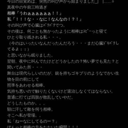
今日の目覚めは、突然の叫び声から始まりました_|￣|……○
真夜中の午前三時過ぎ
相棒「うわぁぁぁぁぁぁ！！」
私「！！！な・・なに！なんなの！？！」
その叫び声で心臓はﾊﾞｸﾊﾞｸでつ。
その後は、何ごとも無かったように相棒はｽﾋﾟｰっと寝て
ひとり取り残される私・・・。
（今のはいったいなんだったんだろう・・・まだ心臓ﾄﾞｷﾊﾞｸし
てるよ；；）
と思いながら眠りました。
翌朝、夜中に叫んでたけどどうかしたの？怖い夢でも見た？と
聞いてみた所・・・
舞台は現代らしいのだが、銃を持ちゴキブリのようなでかい生
物を目の前にして
照準をあわせる相棒。
気持ち悪いので触りたくないけど退治しなくてはならない。
普通に打てば四肢が散乱していやだ。
どうしたものか。。。
額に汗して敵を伺う相棒。
そこへ私が登場。。
私「ねーなにしてるのー？」
ぽんっと相棒の方をたたいた瞬間！！！