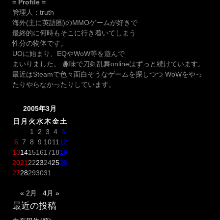
= Profile =
管理人：truth
海外(主に英語圏)のMMOゲームが好きで
最終的に何時もそこに行き着いてしまう
性分の物体です。
UOに始まり、EQやWoW等を遊んで
まいりました。 趣味で刀剣乱舞onlineはずっと続けています。
最近はSteamで色々面白そうなゲームを探しつつ WoWをやっ
たりやらなかったりしています。
2005年3月
日
月
火
水
木
金
土
1
2
3
4
5
6
7
8
9
10
11
12
13
14
15
16
17
18
19
20
21
22
23
24
25
26
27
28
29
30
31
« 2月
4月 »
最近の投稿