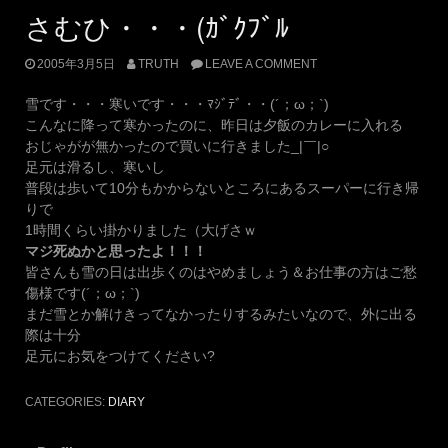
さむひ・・・(ｶﾞｸﾌﾞﾙ
2005年3月5日
TRUTH
LEAVE A COMMENT
雪です・・・寒いです・・・ﾏｼﾞﾃﾞ・・(´；ω；`)
こんなに降って寒かったのに、昨日は夕飯のカレーに入れる
おじゃがが無かったので買いに行きました_|￣|○
足元は滑るし、寒いし
普段は歩いて10分もかからないところにあるスーパーに行き帰
りで
1時間くらい掛かりました（大げさｗ
マジ死ぬかと思ったよ！！！
皆さんも雪の日は出歩くのはやめましょう＆お仕事の方はご愁
傷様です(´；ω；`)
まだ雪とか解けきってなかったりするみたいなので、外に出る
際は十分
足元にお気をつけてください?
CATEGORIES:
DIARY