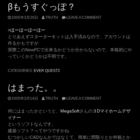
βもうすぐっぽ？
2005年3月20日
TRUTH
LEAVE A COMMENT
>ほーほーほーほー
とりあえずスターターキットは入手済みなので、アカウントは
作るかもですが
実際このNewPCで出来るかどうか分からないので、本格的にや
っていくかどうかは不明です。
CATEGORIES:
EVER QUEST2
はまった。。
2005年3月14日
TRUTH
LEAVE A COMMENT
何にはまったかというと、
MegaSoft
さんの
３Dマイホームデザ
イナー
というソフトなんです。
建築ソフト？ってやつですかね
むつかしいCADなんかではなくて、簡単に間取りとか外観とか