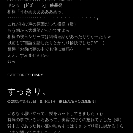
ドンッ [ﾄﾞｺﾞｰｰｰｰﾝ]←銃暴発
相棒「うわあああああああっ」
･･･････････････・・・・・・・・・・・・・・。
これが叫び声の原因だった模様（爆）
もう朝から大爆笑だったですよｗ
相棒の寝言シリーズは結構逸話があったりなかったりｗ
以前も宇宙語を話したりとかなり愉快でした(ﾟ∀ﾟ )
相棒「お前は夢の中でも俺に迷惑を・・・ｗ」
ええ、すみませんねっ
ｹｯｗ
CATEGORIES:
DIARY
すっきり。
2005年3月25日
TRUTH
LEAVE A COMMENT
いきなり思い立って、髪をカットしてきました（ぉ
持病の事でいろいろあって、美容院行くの忘れてました（爆）
背中まであった長い髪の毛もすっぱりさっぱり肩に掛かるくら
いまで切ってきました（＾＾