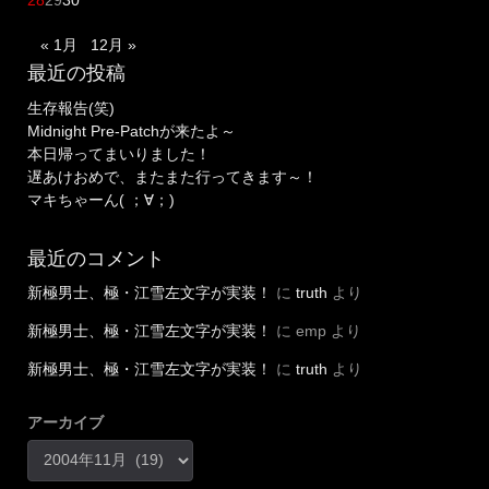
« 1月
12月 »
最近の投稿
生存報告(笑)
Midnight Pre-Patchが来たよ～
本日帰ってまいりました！
遅あけおめで、またまた行ってきます～！
マキちゃーん( ；∀；)
最近のコメント
新極男士、極・江雪左文字が実装！
に
truth
より
新極男士、極・江雪左文字が実装！
に
emp
より
新極男士、極・江雪左文字が実装！
に
truth
より
アーカイブ