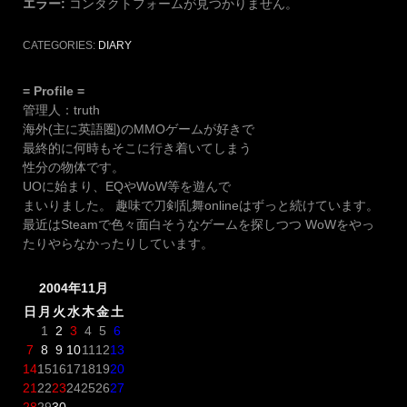
エラー:
コンタクトフォームが見つかりません。
CATEGORIES:
DIARY
= Profile =
管理人：truth
海外(主に英語圏)のMMOゲームが好きで
最終的に何時もそこに行き着いてしまう
性分の物体です。
UOに始まり、EQやWoW等を遊んで
まいりました。 趣味で刀剣乱舞onlineはずっと続けています。
最近はSteamで色々面白そうなゲームを探しつつ WoWをやっ
たりやらなかったりしています。
2004年11月
日
月
火
水
木
金
土
1
2
3
4
5
6
7
8
9
10
11
12
13
14
15
16
17
18
19
20
21
22
23
24
25
26
27
28
29
30