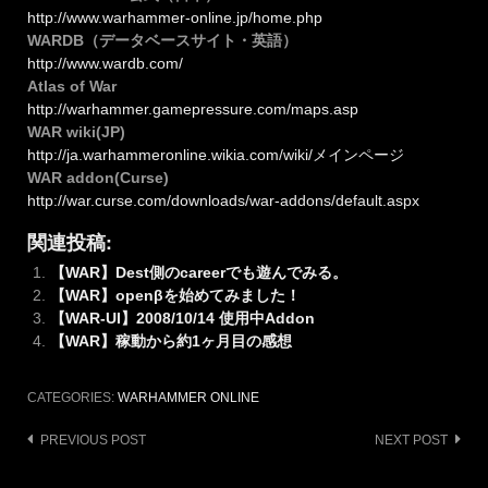
http://www.warhammer-online.jp/home.php
WARDB（データベースサイト・英語）
http://www.wardb.com/
Atlas of War
http://warhammer.gamepressure.com/maps.asp
WAR wiki(JP)
http://ja.warhammeronline.wikia.com/wiki/メインページ
WAR addon(Curse)
http://war.curse.com/downloads/war-addons/default.aspx
関連投稿:
【WAR】Dest側のcareerでも遊んでみる。
【WAR】openβを始めてみました！
【WAR-UI】2008/10/14 使用中Addon
【WAR】稼動から約1ヶ月目の感想
CATEGORIES:
WARHAMMER ONLINE
Post
PREVIOUS POST
NEXT POST
navigation