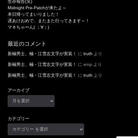
生存報告(笑)
Midnight Pre-Patchが来たよ～
本日帰ってまいりました！
遅あけおめで、またまた行ってきます～！
マキちゃーん( ；∀；)
最近のコメント
新極男士、極・江雪左文字が実装！
に
truth
より
新極男士、極・江雪左文字が実装！
に
emp
より
新極男士、極・江雪左文字が実装！
に
truth
より
アーカイブ
カテゴリー