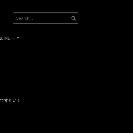
INE- –
+
ちよかですたい！