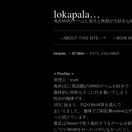
Skip
to
lokapala…
content
海外MMOゲームと柴犬と鳥類が大好きな
– ABOUT THIS SITE –
– WOW MY
+
lokapala...
>
3D Slider
>
【ToT】Ji-Kun Killed!!
= Profile =
管理人：truth
海外(主に英語圏)のMMOゲームが好きで
最終的に何時もそこに行き着いてしまう
性分の物体です。
UOに始まり、EQやWoW等を遊んで
まいりました。 趣味で刀剣乱舞onlineはず
っと続けています。
最近はSteamで色々面白そうなゲームを探
しつつ WoWをやったりやらなかったりし