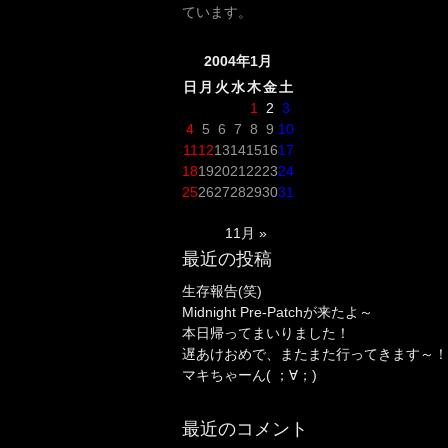
ています。
2004年1月
日
月
火
水
木
金
土
1
2
3
4
5
6
7
8
9
10
11
12
13
14
15
16
17
18
19
20
21
22
23
24
25
26
27
28
29
30
31
11月 »
最近の投稿
生存報告(笑)
Midnight Pre-Patchが来たよ～
本日帰ってまいりました！
遅あけおめで、またまた行ってきます～！
マキちゃーん( ；∀；)
最近のコメント