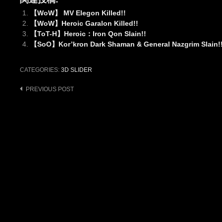
【WoW】 MV Elegon Killed!!
【WoW】Heroic Garalon Killed!!
【ToT-H】Heroic：Iron Qon Slain!!
【SoO】Kor’kron Dark Shaman & General Nazgrim Slain!
CATEGORIES:
3D SLIDER
Post
PREVIOUS POST
navigation