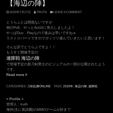
【海辺の陣】
2020年7月17日
TRUTH
LEAVE A COMMENT
とうらぶとは関係ないですが
例のPoE、やっとAct10に突入しましたよ！
やっぱDuo Playなので進みは早いですねｗ
ラストスパートですのでガッツリ遊んでいきたいと思います！
そんな訳でとうらぶですよ！！
もうすぐ開催予定の
連隊戦 海辺の陣
で登場予定の新刀剣男士のビジュアルの一部が公開されたよう
です。
“【2020
Read more
年
連
CATEGORIES:
刀剣乱舞ONLINE
TAGS:
2020年
,
海辺の陣
,
連隊戦
隊
戦】
= Profile =
新
管理人：truth
刀
海外(主に英語圏)のMMOゲームが好きで
剣