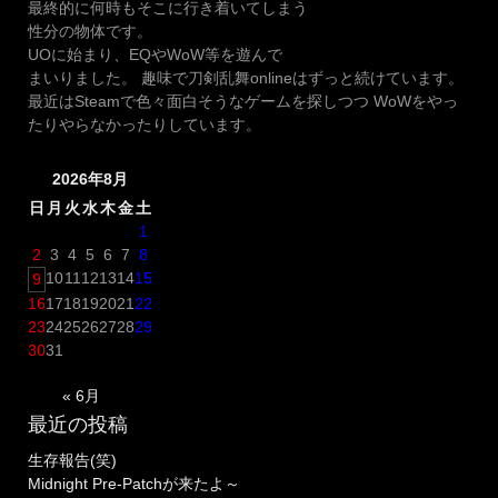
最終的に何時もそこに行き着いてしまう
男
性分の物体です。
士
UOに始まり、EQやWoW等を遊んで
の
まいりました。 趣味で刀剣乱舞onlineはずっと続けています。
ビ
最近はSteamで色々面白そうなゲームを探しつつ WoWをやっ
ジ
たりやらなかったりしています。
ュ
ア
2026年8月
ル
の
日
月
火
水
木
金
土
一
1
部
2
3
4
5
6
7
8
が
10
11
12
13
14
15
9
公
16
17
18
19
20
21
22
開！
23
24
25
26
27
28
29
【海
30
31
辺
の
« 6月
陣】”
最近の投稿
生存報告(笑)
Midnight Pre-Patchが来たよ～